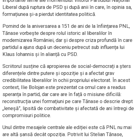
importante teme ale momentului: viitorul Partidului Național
Liberal după ruptura de PSD și după anii în care, în opinia sa,
formațiunea și-a pierdut identitatea politică.
Pornind de la aniversarea a 151 de ani de la înființarea PNL,
Tănase vorbește despre rolul istoric al liberalilor în
modernizarea României, dar și despre criza profundă în care
partidul a ajuns după un deceniu petrecut sub influența lui
Klaus Iohannis și în alianță cu PSD.
Scriitorul susține că apropierea de social-democrați a șters
diferențele dintre putere și opoziție și a afectat grav
credibilitatea liberalilor în ochii propriului electorat. În acest
context, Ilie Bolojan este prezentat ca omul care a readus
speranța în partid, dar care are în față o misiune dificilă:
reconstrucția unei formațiuni pe care Tănase o descrie drept
„leneșă”, lipsită de combativitate și afectată de ani întregi de
compromisuri politice.
Unul dintre mesajele centrale ale ediției este că PNL nu mai
are altă șansă decât opoziția. Potrivit lui Stelian Tănase,