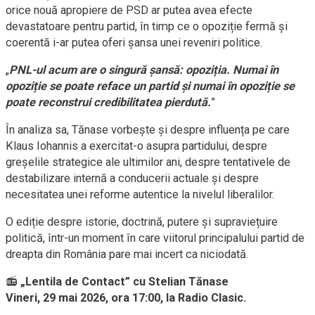
orice nouă apropiere de PSD ar putea avea efecte
devastatoare pentru partid, în timp ce o opoziție fermă și
coerentă i-ar putea oferi șansa unei reveniri politice.
„
PNL-ul acum are o singură șansă: opoziția. Numai în
opoziție se poate reface un partid și numai în opoziție se
poate reconstrui credibilitatea pierdută.
”
În analiza sa, Tănase vorbește și despre influența pe care
Klaus Iohannis a exercitat-o asupra partidului, despre
greșelile strategice ale ultimilor ani, despre tentativele de
destabilizare internă a conducerii actuale și despre
necesitatea unei reforme autentice la nivelul liberalilor.
O ediție despre istorie, doctrină, putere și supraviețuire
politică, într-un moment în care viitorul principalului partid de
dreapta din România pare mai incert ca niciodată.
📻
„Lentila de Contact” cu Stelian Tănase
Vineri, 29 mai 2026, ora 17:00, la Radio Clasic.