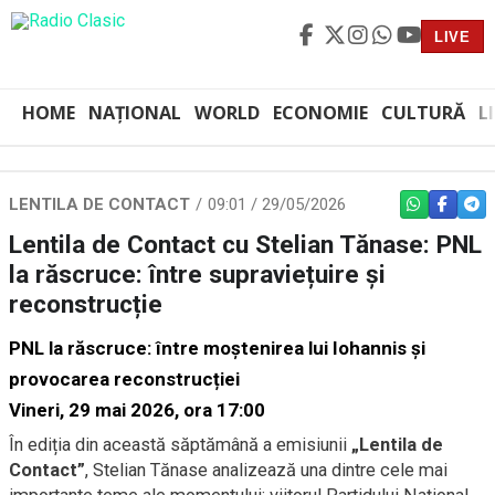
LIVE
HOME
NAȚIONAL
WORLD
ECONOMIE
CULTURĂ
L
LENTILA DE CONTACT
09:01 / 29/05/2026
WHATSAPP
FACEBO
TEL
Lentila de Contact cu Stelian Tănase: PNL
la răscruce: între supraviețuire și
reconstrucție
PNL la răscruce: între moștenirea lui Iohannis și
provocarea reconstrucției
Vineri, 29 mai 2026, ora 17:00
În ediția din această săptămână a emisiunii
„Lentila de
Contact”
, Stelian Tănase analizează una dintre cele mai