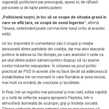
siguranță, politicienii par preocupați, spune el, de răfuieli
personale și de lupte pentru putere.
„
Politicienii noștri, în loc să se ocupe de situația gravă în
care se află țara, se ocupă de sexul îngerilor
”, afirmă
Tănase, sintetizând poate cel mai bine tonul critic al acestei
ediții.
Un loc important în comentariul său îl ocupă și relația
tensionată dintre partidele din coaliție, dar mai ales atacurile
politice la adresa lui Ilie Bolojan, pe care analistul îl vede ca
pe unul dintre puținii oameni politici dispuși să își asume
costul măsurilor nepopulare. În viziunea sa, jocul politic
practicat de PSD în aceste zile nu face decât să adâncească
instabilitatea într-un moment în care România ar avea nevoie,
mai mult ca oricând, de coeziune și luciditate.
În final, într-un registru mai personal și mai cald, ediția capătă
și o notă de reflecție asupra apropierii Paștelui, într-o
atmosferă dominată de scumpiri, griji și tristețe socială.
Tănase vorbește despre oamenii care nu mai reușesc să