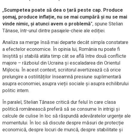
„
Scumpetea poate să dea o țară peste cap. Produce
șomaj, produce inflație, nu se mai cumpără și nu se mai
vinde nimic, și atunci avem o problemă
”, spune Stelian
Tănase, într-unul dintre pasajele-cheie ale ediției.
Analiza sa merge însă mai departe decât simpla constatare
a efectelor economice. În opinia lui, România nu poate fi
liniștită și stabilă atâta timp cât se află între două conflicte
majore – războiul din Ucraina și escaladarea din Orientul
Mijlociu. În acest context, scriitorul avertizează că orice
prelungire a ostilităților înseamnă presiune suplimentară
asupra economiei, asupra vieții sociale și asupra echilibrului
politic intern.
În paralel, Stelian Tănase critică dur felul în care clasa
politică românească preferă să se consume în intrigi și
calcule de culise în loc să răspundă adevăratelor urgențe ale
momentului. În loc să discute despre măsuri de protecție
economică, despre locuri de muncă, despre stabilitate și