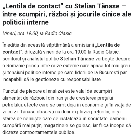
„Lentila de contact” cu Stelian Tănase –
între scumpiri, război și jocurile cinice ale
politicii interne
Vineri, ora 19:00, la Radio Clasic
În ediția din această săptămână a emisiunii
„Lentila de
contact”
, difuzată vineri de la ora 19:00 la Radio Clasic,
scriitorul și analistul politic
Stelian Tănase
vorbește despre
o Românie prinsă între crize externe care apasă tot mai greu
și tensiuni politice interne pe care liderii de la București par
incapabili să le gestioneze cu responsabilitate.
Punctul de plecare al analizei este valul de scumpiri
alimentat de războiul din Iran și de creșterea prețului
petrolului, efecte care se simt deja în economie și în viața de
zi cu zi. Tănase observă nu doar explozia prețurilor, ci și
starea de neliniște care se instalează în societate: oamenii
cumpără mai puțin, magazinele se golesc, iar frica începe să
dicteze comportamentele publice.