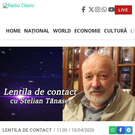
LIVE
HOME
NAȚIONAL
WORLD
ECONOMIE
CULTURĂ
L
LENTILA DE CONTACT
11:00 / 10/04/2026
WHATSAPP
FACEBO
TEL