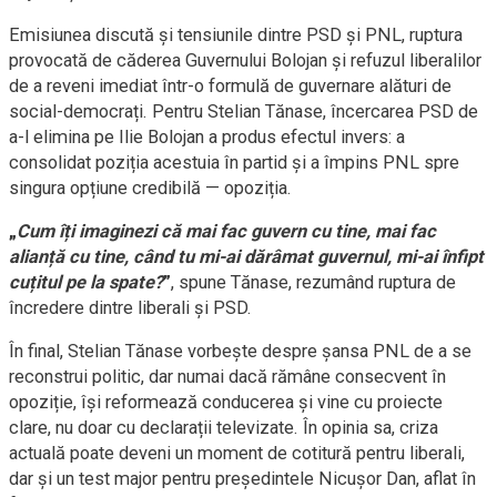
Emisiunea discută și tensiunile dintre PSD și PNL, ruptura
provocată de căderea Guvernului Bolojan și refuzul liberalilor
de a reveni imediat într-o formulă de guvernare alături de
social-democrați. Pentru Stelian Tănase, încercarea PSD de
a-l elimina pe Ilie Bolojan a produs efectul invers: a
consolidat poziția acestuia în partid și a împins PNL spre
singura opțiune credibilă — opoziția.
„
Cum îți imaginezi că mai fac guvern cu tine, mai fac
alianță cu tine, când tu mi-ai dărâmat guvernul, mi-ai înfipt
cuțitul pe la spate?
”
, spune Tănase, rezumând ruptura de
încredere dintre liberali și PSD.
În final, Stelian Tănase vorbește despre șansa PNL de a se
reconstrui politic, dar numai dacă rămâne consecvent în
opoziție, își reformează conducerea și vine cu proiecte
clare, nu doar cu declarații televizate. În opinia sa, criza
actuală poate deveni un moment de cotitură pentru liberali,
dar și un test major pentru președintele Nicușor Dan, aflat în