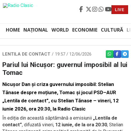
LIVE
HOME
NAȚIONAL
WORLD
ECONOMIE
CULTURĂ
L
LENTILA DE CONTACT
19:57 / 12/06/2026
WHATSAPP
FACEBO
TEL
Pariul lui Nicușor: guvernul imposibil al lui
Tomac
Nicușor Dan și criza guvernului imposibil: Stelian
Tănase despre moțiune, Tomac și jocul PSD–AUR
„Lentila de contact”, cu Stelian Tănase – vineri, 12
iunie 2026, ora 20:30, la Radio Clasic
În ediția din această săptămână a emisiunii
„Lentila de
contact”
, difuzată vineri,
12 iunie, de la ora 20:30
, Stelian