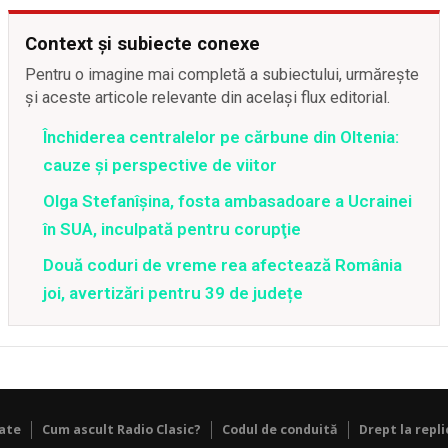
Context și subiecte conexe
Pentru o imagine mai completă a subiectului, urmărește
și aceste articole relevante din același flux editorial.
Închiderea centralelor pe cărbune din Oltenia:
cauze și perspective de viitor
Olga Stefanîşina, fosta ambasadoare a Ucrainei
în SUA, inculpată pentru corupţie
Două coduri de vreme rea afectează România
joi, avertizări pentru 39 de județe
tate
Cum ascult Radio Clasic?
Codul de conduită
Drept la repli