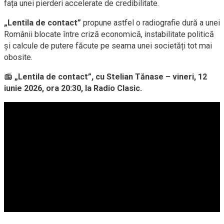
fața unei pierderi accelerate de credibilitate.
„Lentila de contact”
propune astfel o radiografie dură a unei
Românii blocate între criză economică, instabilitate politică
și calcule de putere făcute pe seama unei societăți tot mai
obosite.
📻
„Lentila de contact”, cu Stelian Tănase – vineri, 12
iunie 2026, ora 20:30, la Radio Clasic.