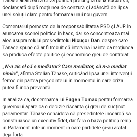
Tănase analizează criza politică prelungită de la București,
declanșată după moțiunea de cenzură și adâncită de lipsa
unei soluții clare pentru formarea unui nou guvern.
Comentariul pornește de la responsabilitatea PSD și AUR în
aruncarea scenei politice în haos, dar se concentrează mai
ales asupra rolului președintelui
Nicușor Dan
, despre care
Tănase spune că ar fi trebuit să intervină înainte ca moțiunea
să producă efecte politice și economice greu de controlat.
„
N-a zis el că e mediator? Care mediator, că n-a mediat
nimic!
”
, afirmă Stelian Tănase, criticând lipsa unei intervenții
ferme din partea președintelui în momentul în care criza
putea fi încă prevenită.
În analiza sa, desemnarea lui
Eugen Tomac
pentru formarea
guvernului apare ca o decizie riscantă și greu de susținut
parlamentar. Tănase consideră că președintele încearcă să
construiască un executiv fidel, dar fără o bază politică reală
în Parlament, într-un moment în care partidele și-au arătat
deja forța.