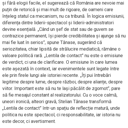
și fără elogii facile, el sugerează că România are nevoie mai
puțin de retorică și mai mult de rigoare, de oameni care
înțeleg statul ca mecanism, nu ca tribună. În logica emisiunii,
diferența dintre liderii-spectacol și liderii-administratori
devine esențială. „Când un șef de stat sau de guvern se
contrazice permanent, își pierde credibilitatea și ajunge să nu
mai fie luat în serios”, spune Tănase, sugerând că
seriozitatea, chiar lipsită de strălucire mediatică, rămâne o
valoare politică rară. „Lentila de contact” nu este o emisiune
de verdict, ci una de clarificare. O emisiune în care lumea
este așezată în context, iar evenimentele sunt legate între
ele prin firele lungi ale istoriei recente. „Îți pui întrebări
legitime despre lume, despre război, despre alianțe, despre
viitor. Important este să nu te lași păcălit de zgomot”, pare
să fie mesajul constant al realizatorului. Cu o voce calmă,
uneori ironică, alteori gravă, Stelian Tănase transformă
„Lentila de contact” într-un spațiu de reflecție matură, unde
politica nu este spectacol, ci responsabilitate, iar istoria nu
este decor, ci avertisment.