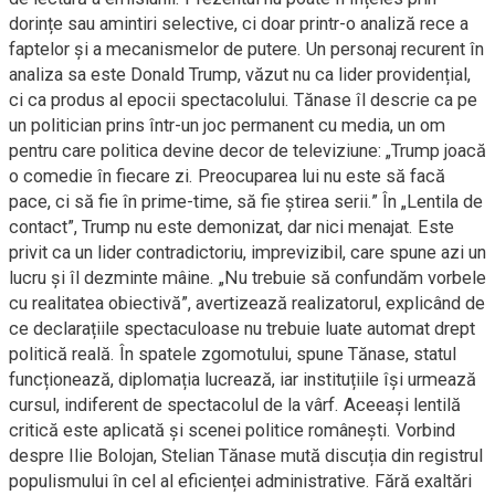
dorințe sau amintiri selective, ci doar printr-o analiză rece a
faptelor și a mecanismelor de putere. Un personaj recurent în
analiza sa este Donald Trump, văzut nu ca lider providențial,
ci ca produs al epocii spectacolului. Tănase îl descrie ca pe
un politician prins într-un joc permanent cu media, un om
pentru care politica devine decor de televiziune: „Trump joacă
o comedie în fiecare zi. Preocuparea lui nu este să facă
pace, ci să fie în prime-time, să fie știrea serii.” În „Lentila de
contact”, Trump nu este demonizat, dar nici menajat. Este
privit ca un lider contradictoriu, imprevizibil, care spune azi un
lucru și îl dezminte mâine. „Nu trebuie să confundăm vorbele
cu realitatea obiectivă”, avertizează realizatorul, explicând de
ce declarațiile spectaculoase nu trebuie luate automat drept
politică reală. În spatele zgomotului, spune Tănase, statul
funcționează, diplomația lucrează, iar instituțiile își urmează
cursul, indiferent de spectacolul de la vârf. Aceeași lentilă
critică este aplicată și scenei politice românești. Vorbind
despre Ilie Bolojan, Stelian Tănase mută discuția din registrul
populismului în cel al eficienței administrative. Fără exaltări