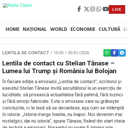
LIVE
HOME
NAȚIONAL
WORLD
ECONOMIE
CULTURĂ
L
LENTILA DE CONTACT
10:00 / 30/01/2026
WHATSAPP
FACEBO
TEL
Lentila de contact cu Stelian Tănase –
Lumea lui Trump și România lui Bolojan
În fiecare ediție a emisiunii „Lentila de contact”, scriitorul și
eseistul Stelian Tănase invită ascultătorul la un exercițiu de
luciditate: să privească actualitatea fără patimă, fără lozinci
și fără emoții fabricate. Este o emisiune care nu grăbește
concluziile, ci le lasă să se decanteze, așa cum se întâmplă
în istorie. „Istoria merge înainte, nu înapoi. Noi devenim mai
nostalgici, dar nu istoria”, spune Tănase, fixând din start cheia
de lectură a emisiunii. Prezentul nu poate fi înțeles prin