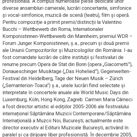
profesională. A compus numeroase piese dedicate unor
diverse ansambluri camerale, lucrări concertante, simfonice
și vocal-simfonice, muzică de scenă (teatru), film și operă.
Pentru compoziție a primit premii/distincții la Valentino
Bucchi – Wettbewerb din Roma, Internationaler
Komponistinnen-Wettbewerb din Mannheim, premiul WDR –
Forum Junger Komponistinnen, ș.a., precum și două premii
ale Uniunii Compozitorilor și Muzicologilor din România. I-au
fost comandate lucrări de către instituții și festivaluri de
renume precum Opera de Stat din Bonn (opera „Giacometti”),
Donaueschinger Musiktage („Das Hohelied”), Gegenwelten-
Festival din Heidelberg, Tage der Neuen Musik – Zürich
(„Semanterion-Toaca”) ș.a., unele lucrări fiind selectate și
interpretate în concertele anuale ale World Music Days din
Luxemburg, Köln, Hong Kong, Zagreb. Carmen Maria Cârneci
a fost director artistic al edițiilor 2005-2006 ale festivalului
internațional Săptămâna Muzicii Contemporane/Săptămâna
Internațională a Muzcii Noi, București; actualmente este
director executiv al Editurii Muzicale București, activând în
paralel și ca dirijoare liber profesionistă. În decembrie 2005,