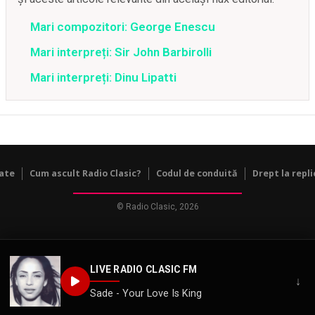
Mari compozitori: George Enescu
Mari interpreți: Sir John Barbirolli
Mari interpreți: Dinu Lipatti
tate
Cum ascult Radio Clasic?
Codul de conduită
Drept la repli
© Radio Clasic, 2026
LIVE RADIO CLASIC FM
↓
Sade - Your Love Is King