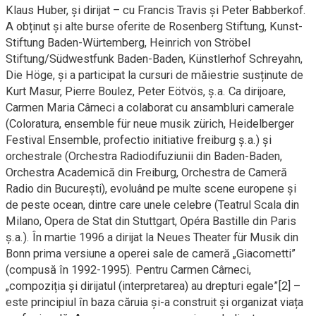
Klaus Huber, și dirijat – cu Francis Travis și Peter Babberkof.
A obținut și alte burse oferite de Rosenberg Stiftung, Kunst-
Stiftung Baden-Würtemberg, Heinrich von Ströbel
Stiftung/Südwestfunk Baden-Baden, Künstlerhof Schreyahn,
Die Höge, și a participat la cursuri de măiestrie susținute de
Kurt Masur, Pierre Boulez, Peter Eötvös, ș.a. Ca dirijoare,
Carmen Maria Cârneci a colaborat cu ansambluri camerale
(Coloratura, ensemble für neue musik zürich, Heidelberger
Festival Ensemble, profectio initiative freiburg ș.a.) și
orchestrale (Orchestra Radiodifuziunii din Baden-Baden,
Orchestra Academică din Freiburg, Orchestra de Cameră
Radio din București), evoluând pe multe scene europene și
de peste ocean, dintre care unele celebre (Teatrul Scala din
Milano, Opera de Stat din Stuttgart, Opéra Bastille din Paris
ș.a.). În martie 1996 a dirijat la Neues Theater für Musik din
Bonn prima versiune a operei sale de cameră „Giacometti”
(compusă în 1992-1995). Pentru Carmen Cârneci,
„compoziția și dirijatul (interpretarea) au drepturi egale”[2] –
este principiul în baza căruia și-a construit și organizat viața