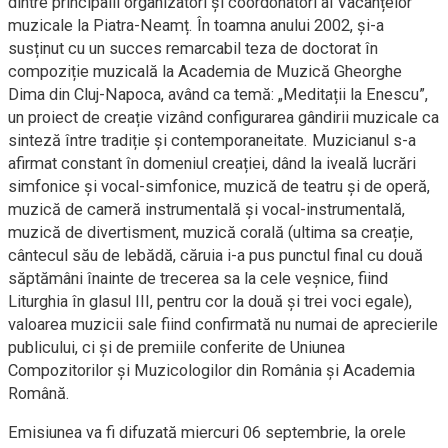
dintre principalii organizatori și coordonatori ai Vacanțelor
muzicale la Piatra-Neamț. În toamna anului 2002, și-a
susținut cu un succes remarcabil teza de doctorat în
compoziție muzicală la Academia de Muzică Gheorghe
Dima din Cluj-Napoca, având ca temă: „Meditații la Enescu”,
un proiect de creație vizând configurarea gândirii muzicale ca
sinteză între tradiție și contemporaneitate. Muzicianul s-a
afirmat constant în domeniul creației, dând la iveală lucrări
simfonice și vocal-simfonice, muzică de teatru și de operă,
muzică de cameră instrumentală și vocal-instrumentală,
muzică de divertisment, muzică corală (ultima sa creație,
cântecul său de lebădă, căruia i-a pus punctul final cu două
săptămâni înainte de trecerea sa la cele veșnice, fiind
Liturghia în glasul III, pentru cor la două și trei voci egale),
valoarea muzicii sale fiind confirmată nu numai de aprecierile
publicului, ci și de premiile conferite de Uniunea
Compozitorilor și Muzicologilor din România și Academia
Română.
Emisiunea va fi difuzată miercuri 06 septembrie, la orele