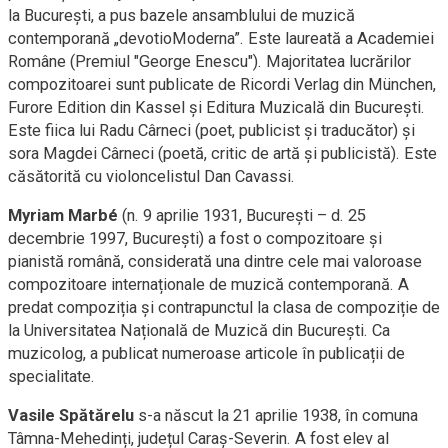
la București, a pus bazele ansamblului de muzică
contemporană „devotioModerna”. Este laureată a Academiei
Române (Premiul "George Enescu"). Majoritatea lucrărilor
compozitoarei sunt publicate de Ricordi Verlag din München,
Furore Edition din Kassel și Editura Muzicală din București.
Este fiica lui Radu Cârneci (poet, publicist și traducător) și
sora Magdei Cârneci (poetă, critic de artă și publicistă). Este
căsătorită cu violoncelistul Dan Cavassi.
Myriam Marbé
(n. 9 aprilie 1931, București – d. 25
decembrie 1997, București) a fost o compozitoare și
pianistă română, considerată una dintre cele mai valoroase
compozitoare internaționale de muzică contemporană. A
predat compoziția și contrapunctul la clasa de compoziție de
la Universitatea Națională de Muzică din București. Ca
muzicolog, a publicat numeroase articole în publicații de
specialitate.
Vasile Spătărelu
s-a născut la 21 aprilie 1938, în comuna
Tâmna-Mehedinți, județul Caraș-Severin. A fost elev al