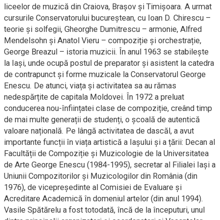
liceelor de muzică din Craiova, Brașov și Timișoara. A urmat
cursurile Conservatorului bucureștean, cu Ioan D. Chirescu –
teorie și solfegii, Gheorghe Dumitrescu – armonie, Alfred
Mendelsohn și Anatol Vieru – compoziție și orchestrație,
George Breazul – istoria muzicii. În anul 1963 se stabilește
la Iași, unde ocupă postul de preparator și asistent la catedra
de contrapunct și forme muzicale la Conservatorul George
Enescu. De atunci, viața și activitatea sa au rămas
nedespărțite de capitala Moldovei. În 1972 a preluat
conducerea nou-înființatei clase de compoziție, creând timp
de mai multe generații de studenți, o școală de autentică
valoare națională. Pe lângă activitatea de dascăl, a avut
importante funcții în viața artistică a Iașului și a țării: Decan al
Facultății de Compoziție și Muzicologie de la Universitatea
de Arte George Enescu (1984-1995), secretar al Filialei Iași a
Uniunii Compozitorilor și Muzicologilor din România (din
1976), de vicepreședinte al Comisiei de Evaluare și
Acreditare Academică în domeniul artelor (din anul 1994).
Vasile Spătărelu a fost totodată, încă de la începuturi, unul