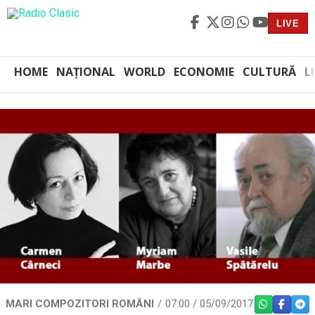
LIVE
HOME
NAȚIONAL
WORLD
ECONOMIE
CULTURĂ
L
MARI COMPOZITORI ROMÂNI
07:00 / 05/09/2017
WHATSAPP
FACEBO
TEL