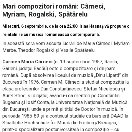
Mari compozitori români: Cârneci,
Myriam, Rogalski, Spătărelu
Miercuri, 6 septembrie, de la ora 22:00, Irina Hasnaș vă propune o
reîntâlnire cu muzica românească contemporană.
În această seră vom asculta lucrări de Maria Cârneci, Myriam
Marbe, Theodor Rogalski și Vasile Spătărelu.
Carmen Maria Cârneci
(n. 19 septembrie 1957, Racila,
Gârleni, județul Bacău) este o compozitoare și dirijoare
română. După absolvirea liceului de muzică „Dinu Lipatti” din
București în 1976, Carmen M. Cârneci a studiat compoziția la
clasa profesorilor Dan Constantinescu, Ștefan Niculescu și
Aurel Stroe, și dirijatul, avându-i ca mentori pe Constantin
Bugeanu și Iosif Conta, la Universitatea Națională de Muzică
din București, unde a primit și titlul de Doctor în muzică. În
perioada 1985-89 și-a continuat studiile ca bursieră DAAD la
Staatliche Hochschule für Musik din Freiburg/Breisgau,
printr-o specializare postuniversitară în compoziție – cu