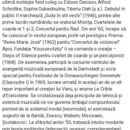
ultimă instituţie fiind coleg cu Edison Denisov, Alfred
Schnittke, Sophia Gubaidoulina, Tiberiu Olah (ş.a.). Debutul în
public îl marchează „Suita în stil vechi” (1946), printre alte
prime lucrări numărându-se oratoriul Mioriţa, Cvartetele de
coarde nr.1 şi 2, Concertul pentru flaut. Din anii '60, începe să
fie cunoscut în vestul european, printr-un prestigios Premiu
"Reine Marie José" (1962) pentru "Concertul de violoncel".
Apoi, Fundaţia "Koussevitzky" îi va comanda o creaţie –
Steps of Silence pentru cvartet de coarde şi un percuţionist
(1968). De asemenea, participă la cursurile centrului de
avangardă muzicală europeană de la Darmstadt şi scrie
special pentru Festivalul de la Donaueschingen Sonnenuhr
(Clepsydre I) în 1969, lucrare urmată în acelaşi an de un alt
reper important al creaţiei lui Vieru, şi anume Le Crible
d'Eratostene. Se cristalizează deja principiile de tehnică şi
estetică muzicală ce vor guverna limbajul compozitorului:
pornind de la sistemul modal (neomodal), el asimilează
sugestii de la Bartók, Enescu, Webern, Messiaen,
Şostakovici. La sfârşitul anilor '50, tratează intuitiv modurile
prin teoria mulţimilor (intersecţii, reuniuni, complementare),