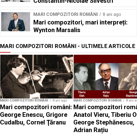
Constantin-Nicolae Silvestri
MARI COMPOZITORI ROMÂNI
8 ani ago
Mari compozitori, mari interpreți:
Wynton Marsalis
MARI COMPOZITORI ROMÂNI - ULTIMELE ARTICOLE
MARI COMPOZITORI ROMÂNI
8 ani ago
MARI COMPOZITORI ROMÂNI
8 ani 
Mari compozitori români:
Mari compozitori româ
George Enescu, Grigore
Anatol Vieru, Tiberiu O
Cudalbu, Cornel Ţăranu
George Stephănescu,
Adrian Rațiu