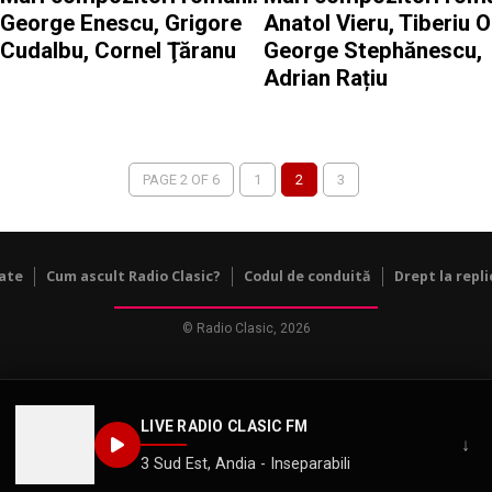
George Enescu, Grigore
Anatol Vieru, Tiberiu O
Cudalbu, Cornel Ţăranu
George Stephănescu,
Adrian Rațiu
PAGE 2 OF 6
1
2
3
tate
Cum ascult Radio Clasic?
Codul de conduită
Drept la repli
© Radio Clasic, 2026
LIVE RADIO CLASIC FM
↓
3 Sud Est, Andia - Inseparabili