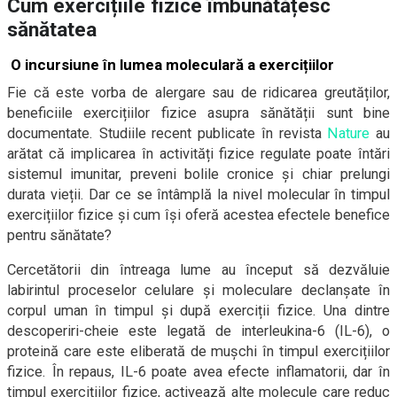
Cum exercițiile fizice îmbunătățesc
sănătatea
O incursiune în lumea moleculară a exercițiilor
Fie că este vorba de alergare sau de ridicarea greutăților,
beneficiile exercițiilor fizice asupra sănătății sunt bine
documentate. Studiile recent publicate în revista
Nature
au
arătat că implicarea în activități fizice regulate poate întări
sistemul imunitar, preveni bolile cronice și chiar prelungi
durata vieții. Dar ce se întâmplă la nivel molecular în timpul
exercițiilor fizice și cum își oferă acestea efectele benefice
pentru sănătate?
Cercetătorii din întreaga lume au început să dezvăluie
labirintul proceselor celulare și moleculare declanșate în
corpul uman în timpul și după exerciții fizice. Una dintre
descoperiri-cheie este legată de interleukina-6 (IL-6), o
proteină care este eliberată de mușchi în timpul exercițiilor
fizice. În repaus, IL-6 poate avea efecte inflamatorii, dar în
timpul exercițiilor fizice, activează alte molecule care reduc