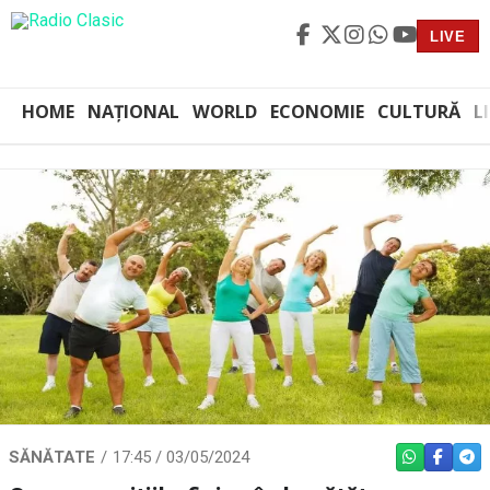
LIVE
HOME
NAȚIONAL
WORLD
ECONOMIE
CULTURĂ
L
SĂNĂTATE
17:45 / 03/05/2024
WHATSAPP
FACEBO
TEL