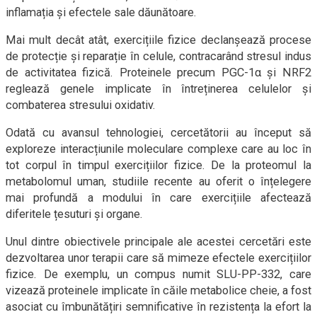
inflamația și efectele sale dăunătoare.
Mai mult decât atât, exercițiile fizice declanșează procese
de protecție și reparație în celule, contracarând stresul indus
de activitatea fizică. Proteinele precum PGC-1α și NRF2
reglează genele implicate în întreținerea celulelor și
combaterea stresului oxidativ.
Odată cu avansul tehnologiei, cercetătorii au început să
exploreze interacțiunile moleculare complexe care au loc în
tot corpul în timpul exercițiilor fizice. De la proteomul la
metabolomul uman, studiile recente au oferit o înțelegere
mai profundă a modului în care exercițiile afectează
diferitele țesuturi și organe.
Unul dintre obiectivele principale ale acestei cercetări este
dezvoltarea unor terapii care să mimeze efectele exercițiilor
fizice. De exemplu, un compus numit SLU-PP-332, care
vizează proteinele implicate în căile metabolice cheie, a fost
asociat cu îmbunătățiri semnificative în rezistența la efort la