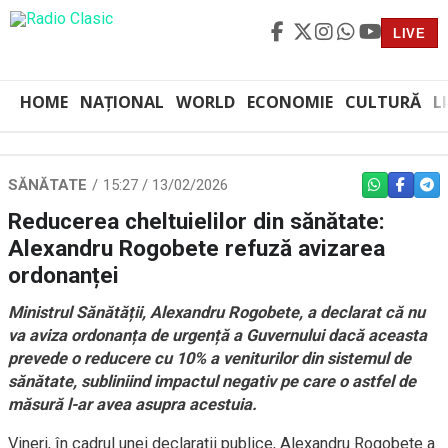
LIVE
HOME
NAȚIONAL
WORLD
ECONOMIE
CULTURĂ
L
SĂNĂTATE
15:27 / 13/02/2026
WHATSAPP
FACEBO
TEL
Reducerea cheltuielilor din sănătate:
Alexandru Rogobete refuză avizarea
ordonanței
Ministrul Sănătății, Alexandru Rogobete, a declarat că nu
va aviza ordonanța de urgență a Guvernului dacă aceasta
prevede o reducere cu 10% a veniturilor din sistemul de
sănătate, subliniind impactul negativ pe care o astfel de
măsură l-ar avea asupra acestuia.
Vineri, în cadrul unei declarații publice, Alexandru Rogobete a