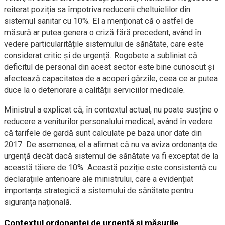
reiterat poziția sa împotriva reducerii cheltuielilor din
sistemul sanitar cu 10%. El a menționat că o astfel de
măsură ar putea genera o criză fără precedent, având în
vedere particularitățile sistemului de sănătate, care este
considerat critic și de urgență. Rogobete a subliniat că
deficitul de personal din acest sector este bine cunoscut și
afectează capacitatea de a acoperi gărzile, ceea ce ar putea
duce la o deteriorare a calității serviciilor medicale.
Ministrul a explicat că, în contextul actual, nu poate susține o
reducere a veniturilor personalului medical, având în vedere
că tarifele de gardă sunt calculate pe baza unor date din
2017. De asemenea, el a afirmat că nu va aviza ordonanța de
urgență decât dacă sistemul de sănătate va fi exceptat de la
această tăiere de 10%. Această poziție este consistentă cu
declarațiile anterioare ale ministrului, care a evidențiat
importanța strategică a sistemului de sănătate pentru
siguranța națională.
Contextul ordonanței de urgență și măsurile