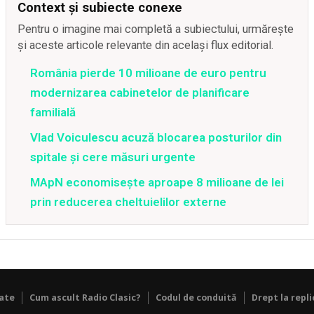
Context și subiecte conexe
Pentru o imagine mai completă a subiectului, urmărește
și aceste articole relevante din același flux editorial.
România pierde 10 milioane de euro pentru
modernizarea cabinetelor de planificare
familială
Vlad Voiculescu acuză blocarea posturilor din
spitale și cere măsuri urgente
MApN economisește aproape 8 milioane de lei
prin reducerea cheltuielilor externe
tate
Cum ascult Radio Clasic?
Codul de conduită
Drept la repli