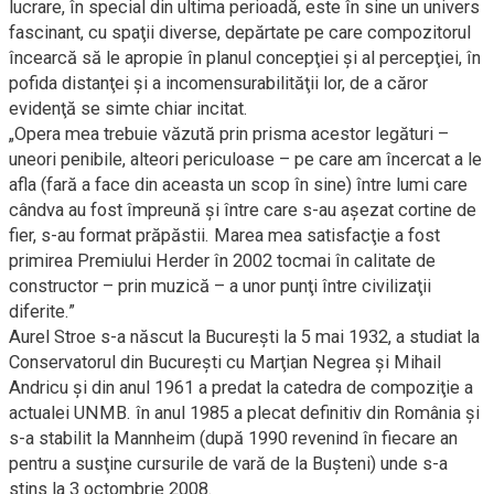
lucrare, în special din ultima perioadă, este în sine un univers
fascinant, cu spaţii diverse, depărtate pe care compozitorul
încearcă să le apropie în planul concepţiei şi al percepţiei, în
pofida distanţei şi a incomensurabilităţii lor, de a căror
evidenţă se simte chiar incitat.
„Opera mea trebuie văzută prin prisma acestor legături –
uneori penibile, alteori periculoase – pe care am încercat a le
afla (fară a face din aceasta un scop în sine) între lumi care
cândva au fost împreună şi între care s-au aşezat cortine de
fier, s-au format prăpăstii. Marea mea satisfacţie a fost
primirea Premiului Herder în 2002 tocmai în calitate de
constructor – prin muzică – a unor punţi între civilizaţii
diferite.”
Aurel Stroe s-a născut la Bucureşti la 5 mai 1932, a studiat la
Conservatorul din Bucureşti cu Marţian Negrea şi Mihail
Andricu şi din anul 1961 a predat la catedra de compoziţie a
actualei UNMB. în anul 1985 a plecat definitiv din România şi
s-a stabilit la Mannheim (după 1990 revenind în fiecare an
pentru a susţine cursurile de vară de la Buşteni) unde s-a
stins la 3 octombrie 2008.