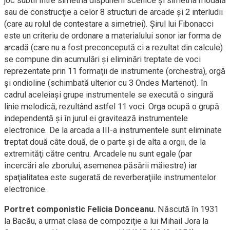
joc subtil între simetria dispunerii scenice şi simetria modală
sau de construcţie a celor 8 structuri de arcade şi 2 interludii
(care au rolul de contestare a simetriei). Şirul lui Fibonacci
este un criteriu de ordonare a materialului sonor iar forma de
arcadă (care nu a fost preconcepută ci a rezultat din calcule)
se compune din acumulări şi eliminări treptate de voci
reprezentate prin 11 formaţii de instrumente (orchestra), orgă
şi ondioline (schimbată ulterior cu 3 Ondes Martenot). în
cadrul aceleiaşi grupe instrumentele se execută o singură
linie melodică, rezultând astfel 11 voci. Orga ocupă o grupă
independentă şi în jurul ei gravitează instrumentele
electronice. De la arcada a III-a instrumentele sunt eliminate
treptat două câte două, de o parte şi de alta a orgii, de la
extremităţi către centru. Arcadele nu sunt egale (par
încercări ale zborului, asemenea păsării măiestre) iar
spaţialitatea este sugerată de reverberaţiile instrumentelor
electronice.
Portret componistic Felicia Donceanu.
Născută în 1931
la Bacău, a urmat clasa de compoziţie a lui Mihail Jora la