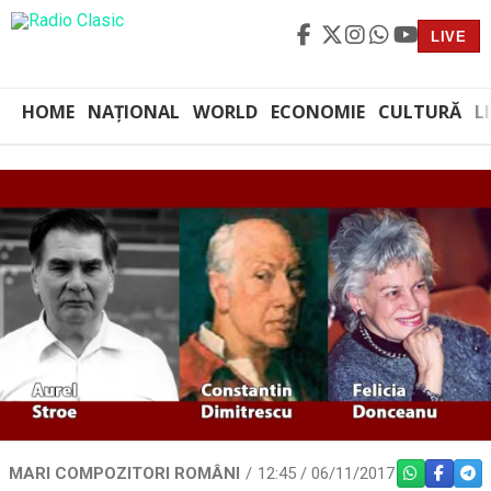
LIVE
HOME
NAȚIONAL
WORLD
ECONOMIE
CULTURĂ
L
MARI COMPOZITORI ROMÂNI
12:45 / 06/11/2017
WHATSAPP
FACEBO
TEL