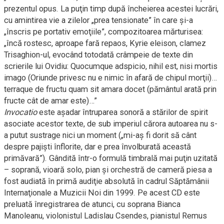
prezentul opus. La puţin timp după încheierea acestei lucrări,
cu amintirea vie a zilelor „prea tensionate” în care şi-a
„înscris pe portativ emoţiile”, compozitoarea mărturisea:
„încă rostesc, aproape fară repaos, Kyrie eleison, clamez
Trisaghion-ul, evocând totodată crâmpeie de texte din
scrierile lui Ovidiu: Quocumque adspicio, nihil est, nisi mortis
imago (Oriunde privesc nu e nimic în afară de chipul morţii)…
terraque de fructu quam sit amara docet (pământul arată prin
fructe cât de amar este)…”
Invocatio
este aşadar întruparea sonoră a stărilor de spirit
asociate acestor texte, de sub imperiul cărora autoarea nu s-
a putut sustrage nici un moment („mi-aş fi dorit să cânt
despre pajişti înflorite, dar e prea învolburată această
primăvară”). Gândită într-o formulă timbrală mai puţin uzitată
– soprană, vioară solo, pian şi orchestră de cameră piesa a
fost audiată în primă audiţie absolută în cadrul Săptămânii
Internaţionale a Muzicii Noi din 1999. Pe acest CD este
preluată înregistrarea de atunci, cu soprana Bianca
Manoleanu, violonistul Ladislau Csendes, pianistul Remus