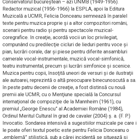
Conservatorul bucureştean – azi UNMB (1949-1956).
Redactor muzical (1956-1966) la ESPLA, apoi la Editura
Muzicală a UCMR, Felicia Donceanu semnează în paralel
texte pentru muzica proprie şi a altor compozitori români,
scenarii pentru radio şi pentru spectacole muzical-
coregrafice. In creaţie, acordă vocii un loc privilegiat,
compunând cu predilecţie cicluri de lieduri pentru voce şi
pian, lucrări corale, dar şi piese pentru diferite ansambluri
camerale vocal-instrumentale, muzică vocal-simfonică,
teatru instrumental, precum şi lucrări simfonice şi scenice.
Muzica pentru copii, însoţită uneori de versuri şi de ilustraţii
ale autoarei, reprezintă o altă preocupare binecunoscută a sa.
în peste patru decenii de creaţie, a fost distinsă cu nouă
premii ale UCMR, cu o Menţiune specială la Concursul
internaţional de compoziţie de la Mannheim (1961), cu
premiul „George Enescu” al Academiei Române (1984),
Ordinul Meritul Cultural în grad de cavaler (2004) ş. a. (F. P.)
Invocatio. Sondarea intensivă a sugestiilor muzicale pe care i
le poate oferi textul poetic este pentru Felicia Donceanu o
„emblemă” stilistică, sub a cărei incidenţă se situează şi