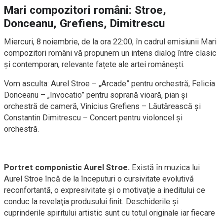
Mari compozitori români: Stroe,
Donceanu, Grefiens, Dimitrescu
Miercuri, 8 noiembrie, de la ora 22:00, în cadrul emisiunii Mari
compozitori români vă propunem un intens dialog între clasic
și contemporan, relevante fațete ale artei românești.
Vom asculta: Aurel Stroe – „Arcade” pentru orchestră, Felicia
Donceanu – „Invocatio” pentru soprană vioară, pian și
orchestră de cameră, Vinicius Grefiens – Lăutărească și
Constantin Dimitrescu – Concert pentru violoncel şi
orchestră.
Portret componistic Aurel Stroe.
Există în muzica lui
Aurel Stroe încă de la începuturi o cursivitate evolutivă
reconfortantă, o expresivitate şi o motivaţie a ineditului ce
conduc la revelaţia produsului finit. Deschiderile şi
cuprinderile spiritului artistic sunt cu totul originale iar fiecare