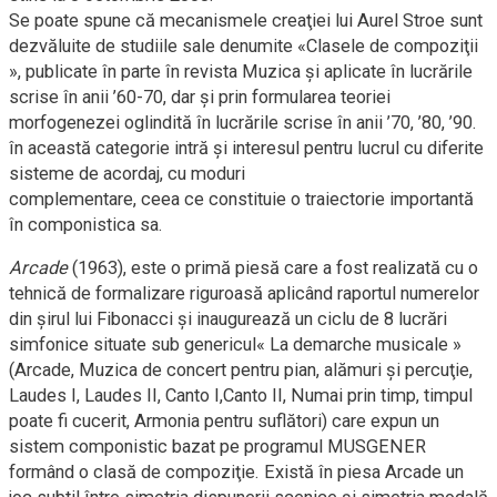
Se poate spune că mecanismele creaţiei lui Aurel Stroe sunt
dezvăluite de studiile sale denumite «Clasele de compoziţii
», publicate în parte în revista Muzica şi aplicate în lucrările
scrise în anii ’60-70, dar şi prin formularea teoriei
morfogenezei oglindită în lucrările scrise în anii ’70, ’80, ’90.
în această categorie intră şi interesul pentru lucrul cu diferite
sisteme de acordaj, cu moduri
complementare, ceea ce constituie o traiectorie importantă
în componistica sa.
Arcade
(1963), este o primă piesă care a fost realizată cu o
tehnică de formalizare riguroasă aplicând raportul numerelor
din şirul lui Fibonacci şi inaugurează un ciclu de 8 lucrări
simfonice situate sub genericul« La demarche musicale »
(Arcade, Muzica de concert pentru pian, alămuri şi percuţie,
Laudes I, Laudes II, Canto I,Canto II, Numai prin timp, timpul
poate fi cucerit, Armonia pentru suflători) care expun un
sistem componistic bazat pe programul MUSGENER
formând o clasă de compoziţie. Există în piesa Arcade un