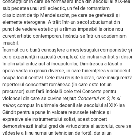
concepţiilor în care se formaseră încă din secolul al XIX-lea
sub pecetea unui stil eclectic, un fel de romantism
clasicizant de tip Mendelssohn, pe care se grefează şi
elemente eterogene. A trăit într-un secol zbuciumat din
punct de vedere estetic şi a rămas impasibil la orice nou
curent artistic contemporan, fixându-se într-un academism
imuabil.
Înarmat cu o bună cunoaştere a meşteşugului componistic şi
cu o experienţă muzicală complexă de instrumentist şi dirijor
în climatul entuziast al începuturilor, Dimitrescu a lăsat o
operă vastă în genuri diverse, în care bineînţeles violoncelul
ocupă locul central. Cele mai reuşite lucrări, care inaugurează
repertoriul concertant românesc (în care este tot un
precursor) sunt fară îndoială cele trei Concerte pentru
violoncel din care se cuvine reţinut
Concertul nr. 2, în si
minor
, compus în ultimele decenii ale secolului al XIX-lea.
Gândit pentru a pune în valoare resursele tehnice şi
expresive ale instrumentului solist, acest concert
demonstrează înaltul grad de virtuozitate al autorului, care se
vădeşte a fi nu numai un tehnician de forţă, dar şi un