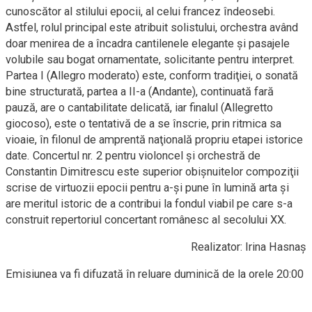
cunoscător al stilului epocii, al celui francez îndeosebi.
Astfel, rolul principal este atribuit solistului, orchestra având
doar menirea de a încadra cantilenele elegante şi pasajele
volubile sau bogat ornamentate, solicitante pentru interpret.
Partea I (Allegro moderato) este, conform tradiţiei, o sonată
bine structurată, partea a II-a (Andante), continuată fară
pauză, are o cantabilitate delicată, iar finalul (Allegretto
giocoso), este o tentativă de a se înscrie, prin ritmica sa
vioaie, în filonul de amprentă naţională propriu etapei istorice
date. Concertul nr. 2 pentru violoncel şi orchestră de
Constantin Dimitrescu este superior obişnuitelor compoziţii
scrise de virtuozii epocii pentru a-şi pune în lumină arta şi
are meritul istoric de a contribui la fondul viabil pe care s-a
construit repertoriul concertant românesc al secolului XX.
Realizator: Irina Hasnaș
Emisiunea va fi difuzată în reluare duminică de la orele 20:00