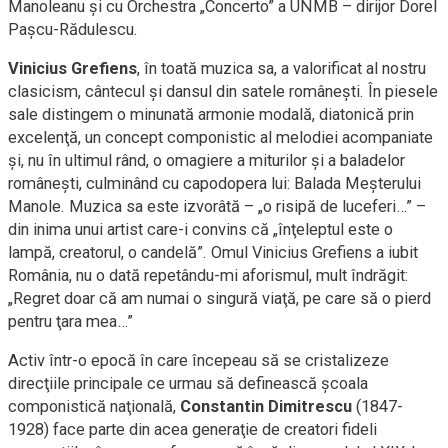
Manoleanu şi cu Orchestra „Concerto” a UNMB – dirijor Dorel
Paşcu-Rădulescu.
Vinicius Grefiens
, în toată muzica sa, a valorificat al nostru
clasicism, cântecul şi dansul din satele româneşti. În piesele
sale distingem o minunată armonie modală, diatonică prin
excelenţă, un concept componistic al melodiei acompaniate
şi, nu în ultimul rând, o omagiere a miturilor şi a baladelor
româneşti, culminând cu capodopera lui: Balada Meşterului
Manole. Muzica sa este izvorâtă – „o risipă de luceferi…” –
din inima unui artist care-i convins că „înţeleptul este o
lampă, creatorul, o candelă”. Omul Vinicius Grefiens a iubit
România, nu o dată repetându-mi aforismul, mult îndrăgit:
„Regret doar că am numai o singură viaţă, pe care să o pierd
pentru ţara mea…”
Activ într-o epocă în care începeau să se cristalizeze
direcţiile principale ce urmau să definească şcoala
componistică naţională,
Constantin Dimitrescu
(1847-
1928) face parte din acea generaţie de creatori fideli