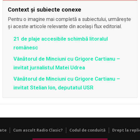
Context și subiecte conexe
Pentru o imagine mai completă a subiectului, urmărește
și aceste articole relevante din același flux editorial.
21 de plaje accesibile schimbă litoralul
românesc
Vânătorul de Minciuni cu Grigore Cartianu –
invitat jurnalistul Matei Udrea
Vânătorul de Minciuni cu Grigore Cartianu –
invitat Stelian Ion, deputatul USR
tate
Cum ascult Radio Clasic?
Codul de conduită
Drept la repli