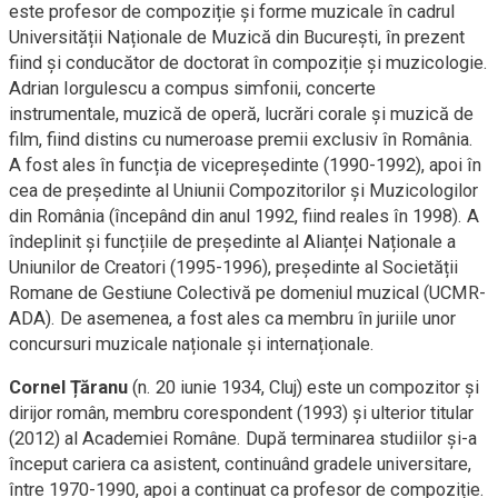
este profesor de compoziție și forme muzicale în cadrul
Universității Naționale de Muzică din București, în prezent
fiind și conducător de doctorat în compoziție și muzicologie.
Adrian Iorgulescu a compus simfonii, concerte
instrumentale, muzică de operă, lucrări corale și muzică de
film, fiind distins cu numeroase premii exclusiv în România.
A fost ales în funcția de vicepreședinte (1990-1992), apoi în
cea de președinte al Uniunii Compozitorilor și Muzicologilor
din România (începând din anul 1992, fiind reales în 1998). A
îndeplinit și funcțiile de președinte al Alianței Naționale a
Uniunilor de Creatori (1995-1996), președinte al Societății
Romane de Gestiune Colectivă pe domeniul muzical (UCMR-
ADA). De asemenea, a fost ales ca membru în juriile unor
concursuri muzicale naționale și internaționale.
Cornel Țăranu
(n. 20 iunie 1934, Cluj) este un compozitor și
dirijor român, membru corespondent (1993) și ulterior titular
(2012) al Academiei Române. După terminarea studiilor și-a
început cariera ca asistent, continuând gradele universitare,
între 1970-1990, apoi a continuat ca profesor de compoziție.