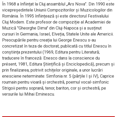
În 1968 a înființat la Cluj ansamblul „Ars Nova”. Din 1990 este
vicepreședintele Uniunii Compozitorilor și Muzicologilor din
România. În 1995 înființează și este directorul Festivalului
Cluj Modern. Este profesor de compoziție al Academiei de
Muzică "Gheorghe Dima" din Cluj-Napoca și a susținut
cursuri în Germania, Israel, Elveția, Statele Unite ale Americii.
Preocupările pentru creația lui George Enescu s-au
concretizat în teza de doctorat, publicată cu titlul Enescu în
conștiința prezentului (1969, Editura pentru Literatură;
traducere în franceză: Enesco dans la conscience du
présent, 1981, Editura Științifică și Enciclopedică), precum și
prin finalizarea, potrivit schițelor originale, a unor lucrări
enesciene neterminate: Simfonia nr. 5 (pãrțile I și IV), Caprice
roumain pentru vioarã și orchestrã, poemul vocal-simfonic
Strigoii pentru sopranã, tenor, bariton, cor și orchestrã, pe
versurile lui Mihai Eminescu.