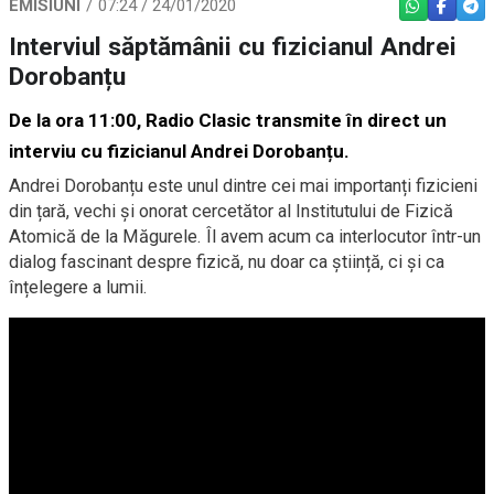
EMISIUNI
07:24 / 24/01/2020
WHATSAPP
FACEBO
TEL
Interviul săptămânii cu fizicianul Andrei
Dorobanțu
De la ora 11:00, Radio Clasic transmite în direct un
interviu cu fizicianul Andrei Dorobanțu.
Andrei Dorobanțu este unul dintre cei mai importanți fizicieni
din țară, vechi şi onorat cercetător al Institutului de Fizică
Atomică de la Măgurele. Îl avem acum ca interlocutor într-un
dialog fascinant despre fizică, nu doar ca știință, ci și ca
înțelegere a lumii.