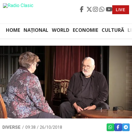
LIVE
HOME
NAȚIONAL
WORLD
ECONOMIE
CULTURĂ
L
DIVERSE
09:38 / 26/10/2018
WHATSAPP
FACEBO
TEL