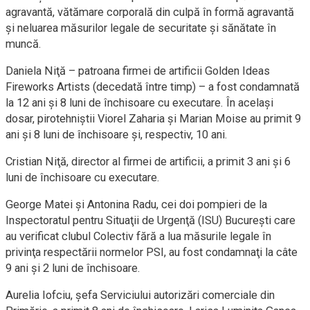
agravantă, vătămare corporală din culpă în formă agravantă
şi neluarea măsurilor legale de securitate şi sănătate în
muncă.
Daniela Niţă – patroana firmei de artificii Golden Ideas
Fireworks Artists (decedată între timp) – a fost condamnată
la 12 ani şi 8 luni de închisoare cu executare. În acelaşi
dosar, pirotehniştii Viorel Zaharia şi Marian Moise au primit 9
ani şi 8 luni de închisoare şi, respectiv, 10 ani.
Cristian Niţă, director al firmei de artificii, a primit 3 ani şi 6
luni de închisoare cu executare.
George Matei şi Antonina Radu, cei doi pompieri de la
Inspectoratul pentru Situaţii de Urgenţă (ISU) Bucureşti care
au verificat clubul Colectiv fără a lua măsurile legale în
privinţa respectării normelor PSI, au fost condamnaţi la câte
9 ani şi 2 luni de închisoare.
Aurelia Iofciu, şefa Serviciului autorizări comerciale din