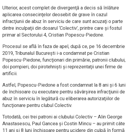
Ulterior, acest complet de divergenţă a decis să înlăture
aplicarea consecinţelor deosebit de grave în cazul
infracţiunii de abuz în serviciu de care sunt acuzaţi o parte
dintre inculpaţii din dosarul ‘Colectiv’, printre care şi fostul
primar al Sectorului 4, Cristian Popescu-Piedone.
Procesul se află în faza de apel, după ce, pe 16 decembrie
2019, Tribunalul Bucureşti i-a condamnat pe Cristian
Popescu-Piedone, funcţionari din primărie, patronii clubului,
doi pompieri, doi pirotehnişti şi reprezentaţii unei firme de
artificii.
Astfel, Popescu-Piedone a fost condamnat la 8 ani şi 6 luni
de închisoare cu executare pentru săvârşirea infracţiunii de
abuz în serviciu în legătură cu eliberarea autorizaţiilor de
funcţionare pentru clubul Colectiv.
Totodată, cei trei patroni ai clubului Colectiv – Alin George
Anastasescu, Paul Gancea şi Costin Mincu – au primit câte
11 ani şi 8 luni închisoare pentru ucidere din culpă în formă