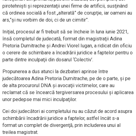
pirotehnişti şi reprezentaţii unei firme de artificii, susţinând
că ordinea socială a fost „alterată” de corupţie, iar oameni au
ars,”şi nu vorbim de doi, ci de un cimitir”.
Iniţial, procesul ar fi trebuit să se încheie în luna iunie 2021,
însă completul de judecată, format din magistraţii Adina
Pretoria Dumitrache şi Andrei Viorel Iugan, a ridicat din oficiu
o cerere de schimbare a încadrării juridice a faptelor pentru o
parte dintre inculpaţii din dosarul ‘Colectiv’.
Propunerea a dus atunci la dezbateri aprinse între
judecătoarea Adina Pretoria Dumitrache, pe de o parte, şi pe
de alta procurorul DNA şi avocaţii victimelor, care au
reclamat că se încearcă tergiversarea procesului şi aplicarea
unor pedepse mai mici inculpaţilor.
Cei doi judecători ai completului nu au căzut de acord asupra
schimbării încadrării juridice a faptelor, astfel încât s-a
format un complet de divergenţă, prin includerea unui al
treilea magistrat.