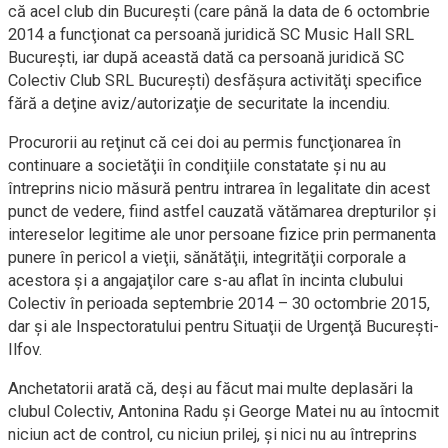
că acel club din Bucureşti (care până la data de 6 octombrie
2014 a funcţionat ca persoană juridică SC Music Hall SRL
Bucureşti, iar după această dată ca persoană juridică SC
Colectiv Club SRL Bucureşti) desfăşura activităţi specifice
fără a deţine aviz/autorizaţie de securitate la incendiu.
Procurorii au reţinut că cei doi au permis funcţionarea în
continuare a societăţii în condiţiile constatate şi nu au
întreprins nicio măsură pentru intrarea în legalitate din acest
punct de vedere, fiind astfel cauzată vătămarea drepturilor şi
intereselor legitime ale unor persoane fizice prin permanenta
punere în pericol a vieţii, sănătăţii, integrităţii corporale a
acestora şi a angajaţilor care s-au aflat în incinta clubului
Colectiv în perioada septembrie 2014 – 30 octombrie 2015,
dar şi ale Inspectoratului pentru Situaţii de Urgenţă Bucureşti-
Ilfov.
Anchetatorii arată că, deşi au făcut mai multe deplasări la
clubul Colectiv, Antonina Radu şi George Matei nu au întocmit
niciun act de control, cu niciun prilej, şi nici nu au întreprins