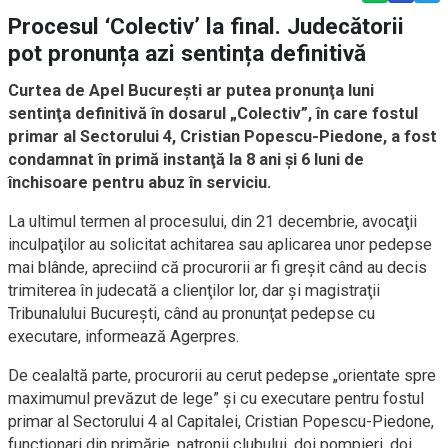
Procesul ‘Colectiv’ la final. Judecătorii
pot pronunța azi sentința definitivă
Curtea de Apel Bucureşti ar putea pronunţa luni
sentinţa definitivă în dosarul „Colectiv”, în care fostul
primar al Sectorului 4, Cristian Popescu-Piedone, a fost
condamnat în primă instanţă la 8 ani şi 6 luni de
închisoare pentru abuz în serviciu.
La ultimul termen al procesului, din 21 decembrie, avocaţii
inculpaţilor au solicitat achitarea sau aplicarea unor pedepse
mai blânde, apreciind că procurorii ar fi greşit când au decis
trimiterea în judecată a clienţilor lor, dar şi magistraţii
Tribunalului Bucureşti, când au pronunţat pedepse cu
executare, informează Agerpres.
De cealaltă parte, procurorii au cerut pedepse „orientate spre
maximumul prevăzut de lege” şi cu executare pentru fostul
primar al Sectorului 4 al Capitalei, Cristian Popescu-Piedone,
funcţionari din primărie, patronii clubului, doi pompieri, doi