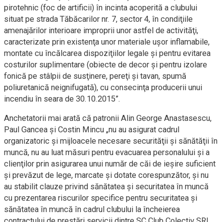
pirotehnic (foc de artificii) în incinta acoperită a clubului
situat pe strada Tăbăcarilor nr. 7, sector 4, în condiţiile
amenajărilor interioare improprii unor astfel de activităţi,
caracterizate prin existenţa unor materiale uşor inflamabile,
montate cu încălcarea dispoziţiilor legale şi pentru evitarea
costurilor suplimentare (obiecte de decor şi pentru izolare
fonică pe stâlpii de susţinere, pereţi şi tavan, spumă
poliuretanică neignifugată), cu consecinţa producerii unui
incendiu în seara de 30.10.2015”.
Anchetatorii mai arată că patronii Alin George Anastasescu,
Paul Gancea şi Costin Mincu „nu au asigurat cadrul
organizatoric şi mijloacele necesare securităţii şi sănătăţii în
muncă, nu au luat măsuri pentru evacuarea personalului şi a
clienţilor prin asigurarea unui număr de căi de ieşire suficient
şi prevăzut de lege, marcate şi dotate corespunzător, şi nu
au stabilit clauze privind sănătatea şi securitatea în muncă
cu prezentarea riscurilor specifice pentru securitatea şi
sănătatea în muncă în cadrul clubului la încheierea
contractului de prestări servicii dintre SC Club Colectiv SRL