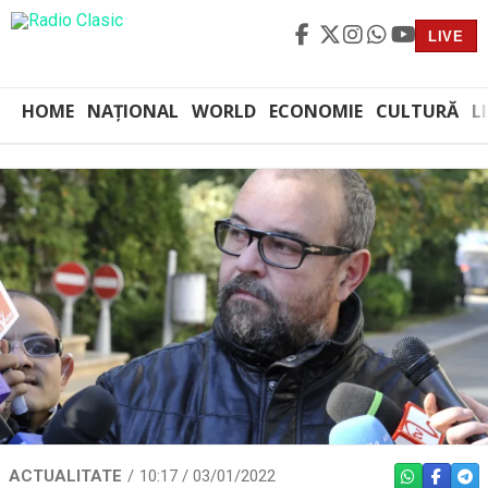
LIVE
HOME
NAȚIONAL
WORLD
ECONOMIE
CULTURĂ
L
ACTUALITATE
10:17 / 03/01/2022
WHATSAPP
FACEBO
TEL