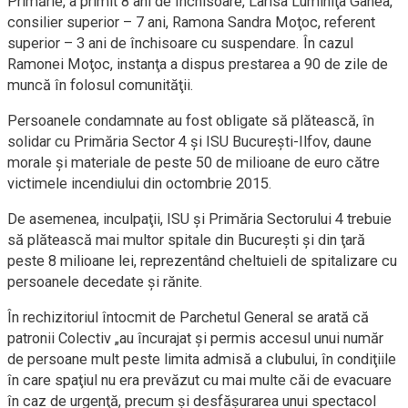
Primărie, a primit 8 ani de închisoare, Larisa Luminiţa Ganea,
consilier superior – 7 ani, Ramona Sandra Moţoc, referent
superior – 3 ani de închisoare cu suspendare. În cazul
Ramonei Moţoc, instanţa a dispus prestarea a 90 de zile de
muncă în folosul comunităţii.
Persoanele condamnate au fost obligate să plătească, în
solidar cu Primăria Sector 4 şi ISU Bucureşti-Ilfov, daune
morale şi materiale de peste 50 de milioane de euro către
victimele incendiului din octombrie 2015.
De asemenea, inculpaţii, ISU şi Primăria Sectorului 4 trebuie
să plătească mai multor spitale din Bucureşti şi din ţară
peste 8 milioane lei, reprezentând cheltuieli de spitalizare cu
persoanele decedate şi rănite.
În rechizitoriul întocmit de Parchetul General se arată că
patronii Colectiv „au încurajat şi permis accesul unui număr
de persoane mult peste limita admisă a clubului, în condiţiile
în care spaţiul nu era prevăzut cu mai multe căi de evacuare
în caz de urgenţă, precum şi desfăşurarea unui spectacol