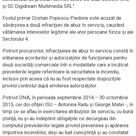
şi SC Digidream Multimedia SRL”.
Fostul primar Cristian Popescu-Piedone este acuzat de
săvârşirea a două infracţiuni de abuz în serviciu, cauzând
vătămarea intereselor legitime ale unor persoane fizice şi ale
Sectorului 4.
Potrivit procurorilor, infracţiunea de abuz în serviciu constă în
eliberarea acordurilor şi autorizaţiilor de funcţionare pentru
două societăţi comerciale într-o modalitate care a încălcat
prevederile legale referitoare la securitatea la incendiu,
inclusiv prin aceea că nu au fost respectate dispoziţiile
privind controlul după emiterea autorizaţiilor.
Potrivit DNA, în perioada septembrie 2014 – 30 octombrie
2015, cei doi ofiţeri ISU – Antonina Radu şi George Matei -, în
timp ce se aflau în exercitarea atribuţiilor de serviciu, cu bună
ştiinţă, nu şi-au îndeplinit obligaţiile ce decurgeau din
conţinutul prevederilor legale privind prevenirea şi apărarea
împotriva incendiilor, deşi au luat cunoştinţă şi au constatat