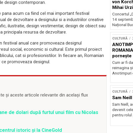
von Korch
 de design contemporan.
Mihai Urz
stagiunea
e pana acum ca fiind cel mai important festival
Concertul „D
Extravaga
ual de dezvoltare a designului si a industriilor creative
14 septembr
Național Buc
afic, ilustratie, design vestimentar, design de obiect sau
ca principala resursa de dezvoltare.
CULTURĂ
n festival anual care promoveaza designul
ANOTIMPU
sul social, economic si cultural. Este primul proiect
ROMANIA
icului, cat si profesionistilor. In fiecare an, Romanian
pornește 
turneu na
or ce promoveaza designul.
Cum ar fi da
reimagina şi
Anotimpuri 
CULTURĂ
 și aceste articole relevante din același flux
Sam Neill 
Sam Neill, 
devenit cele
ane de dolari după furtul unui film cu Nicolas
pentru rolul
centrul istoric și la CineGold