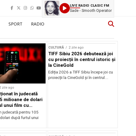
LIVE RADIO CLASIC FM
Sade - Smooth Operator
SPORT
RADIO
CULTURĂ
2 zile ago
TIFF Sibiu 2026 debutează joi
cu proiecții în centrul istoric și
la CineGold
Ediția 2026 a TIFF Sibiu începe joi cu
proiecții la CineGold și în centrul...
2 zile ago
cționat în judecată
5 milioane de dolari
l unui film cu
Cage
în judecată pentru 105
dolari după furtul unui