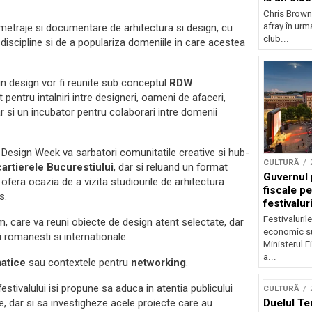
Chris Brown
afray în urma
gmetraje si documentare de arhitectura si design, cu
club...
 discipline si de a populariza domeniile in care acestea
 in design vor fi reunite sub conceptul
RDW
pentru intalniri intre designeri, oameni de afaceri,
r si un incubator pentru colaborari intre domenii
n Design Week va sarbatori comunitatile creative si hub-
CULTURĂ
artierele Bucurestiului
, dar si reluand un format
Guvernul 
 ofera ocazia de a vizita studiourile de arhitectura
fiscale pe
s.
festivalur
Festivaluril
 care va reuni obiecte de design atent selectate, dar
economic su
 romanesti si internationale.
Ministerul F
a...
matice
sau contextele pentru
networking
.
estivalului isi propune sa aduca in atentia publicului
CULTURĂ
Duelul Te
, dar si sa investigheze acele proiecte care au