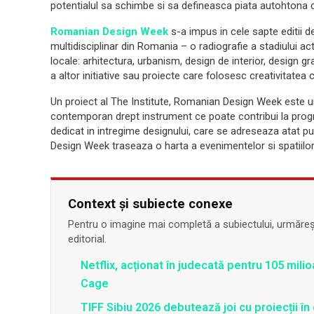
potentialul sa schimbe si sa defineasca piata autohtona
Romanian Design Week
s-a impus in cele sapte editii d
multidisciplinar din Romania – o radiografie a stadiului act
locale: arhitectura, urbanism, design de interior, design gr
a altor initiative sau proiecte care folosesc creativitatea 
Un proiect al The Institute, Romanian Design Week este u
contemporan drept instrument ce poate contribui la progre
dedicat in intregime designului, care se adreseaza atat publ
Design Week traseaza o harta a evenimentelor si spatiil
Context și subiecte conexe
Pentru o imagine mai completă a subiectului, urmărește
editorial.
Netflix, acționat în judecată pentru 105 milio
Cage
TIFF Sibiu 2026 debutează joi cu proiecții în 