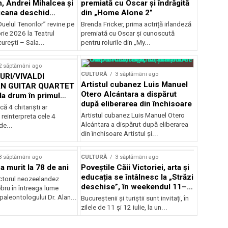
, Andrei Mihalcea și
premiată cu Oscar și îndrăgită
icana deschid
din „Home Alone 2”
 Musical
uelul Tenorilor” revine pe
Brenda Fricker, prima actriță irlandeză
nza la TNB
ie 2026 la Teatrul
premiată cu Oscar și cunoscută
urești – Sala...
pentru rolurile din „My...
2 săptămâni ago
CULTURĂ
3 săptămâni ago
RI/VIVALDI
Artistul cubanez Luis Manuel
N GUITAR QUARTET
Otero Alcántara a dispărut
la drum în primul
după eliberarea din închisoare
țional
că 4 chitarişti ar
Artistul cubanez Luis Manuel Otero
 reinterpreta cele 4
Alcántara a dispărut după eliberarea
de...
din închisoare Artistul și...
3 săptămâni ago
CULTURĂ
3 săptămâni ago
a murit la 78 de ani
Poveștile Căii Victoriei, arta și
educația se întâlnesc la „Străzi
actorul neozeelandez
deschise”, în weekendul 11–
bru în întreaga lume
12 iulie
 paleontologului Dr. Alan...
Bucureștenii și turiștii sunt invitați, în
zilele de 11 și 12 iulie, la un...