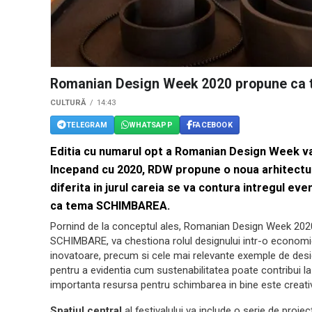
Romanian Design Week 2020 propune c
CULTURĂ
14:43
TELEGRAM
WHATSAPP
FACEBOOK
Editia cu numarul opt a
Romanian Design Week
va
Incepand cu 2020, RDW propune o noua arhitectur
diferita in jurul careia se va contura intregul eve
ca tema SCHIMBAREA.
Pornind de la conceptul ales, Romanian Design Week 2020
SCHIMBARE, va chestiona rolul designului intr-o economie
inovatoare, precum si cele mai relevante exemple de desi
pentru a evidentia cum sustenabilitatea poate contribui la
importanta resursa pentru schimbarea in bine este creativ
Spatiul central
al festivalului va include o serie de pro