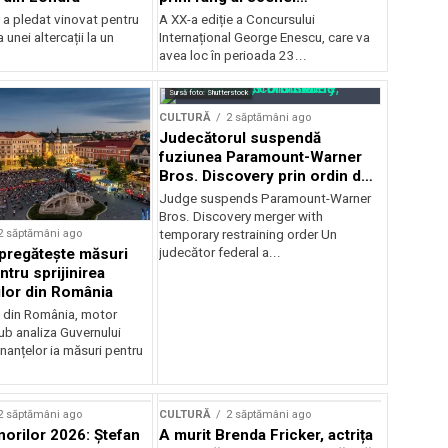
internaționale și ansambluri
 a pledat vinovat pentru
A XX-a ediție a Concursului
orchestrale românești de
 unei altercații la un
Internațional George Enescu, care va
prestigiu, în programul
avea loc în perioada 23...
Concursului Enescu 2026
Sursă foto: Shutterstock
CULTURĂ
2 săptămâni ago
Judecătorul suspendă
fuziunea Paramount-Warner
Bros. Discovery prin ordin de
restricție temporară
Judge suspends Paramount-Warner
Bros. Discovery merger with
2 săptămâni ago
temporary restraining order Un
pregătește măsuri
judecător federal a...
ntru sprijinirea
ilor din România
e din România, motor
b analiza Guvernului
inanțelor ia măsuri pentru
2 săptămâni ago
CULTURĂ
2 săptămâni ago
norilor 2026: Ștefan
A murit Brenda Fricker, actrița