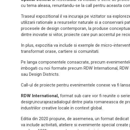
cu tema aleasa, renuntandu-se la call pentru aceasta c
Traseul expozitional il va incuraja pe vizitator sa explorez
utilizarii rationale a resurselor naturale si a conservarii p
procesele de design contemporan, la produse conceptuale 
dintre inovatie si viitor, proiecte care pun accentul pe re
In plus, expozitia va include si exemple de micro-interven
transformat orase, cartiere si comunitati.
Pe langa componentele consacrate, precum evenimentele c
imbogati cu noi formate precum RDW International, RDW 
sau Design Districts.
Call-ul de proiecte pentru evenimentele conexe va fi lansa
RDW International,
format sub care vor fi reunite o serie
design,incurajeazadialogul dintre piata romaneasca de prof
industriilor creative locale in context global.
Editia din 2020 propune, de asemenea, un format dedicat co
va include activitati, ateliere si evenimente special create 