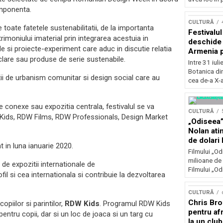
Concursu
omponenta.
CULTURĂ
e toate fatetele sustenabilitatii, de la importanta
Festivalu
atrimoniului imaterial prin integrarea acestuia in
deschide 
si proiecte-experiment care aduc in discutie relatia
Armenia pr
ciclare sau produse de serie sustenabile.
patrimoniu
Intre 31 iul
august, l
Botanica di
tii de urbanism comunitar si design social care au
Bucuresti
cea de-a X-a
onexe sau expozitia centrala, festivalul se va
CULTURĂ
Kids, RDW Films, RDW Professionals, Design Market
„Odiseea”
Nolan ati
de dolari 
t in luna ianuarie 2020.
Filmului „Od
milioane de 
 de expozitii internationale de
Filmului „Od
il si cea internationala si contribuie la dezvoltarea
CULTURĂ
Chris Bro
piilor si parintilor,
RDW Kids
. Programul RDW Kids
pentru afr
pentru copii, dar si un loc de joaca si un targ cu
la un clu