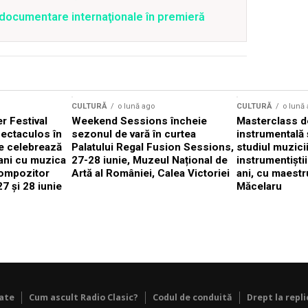
4 documentare internaţionale în premieră
CULTURĂ
o lună ago
CULTURĂ
o lună
 Festival
Weekend Sessions încheie
Masterclass de
ectaculos în
sezonul de vară în curtea
instrumentală 
e celebrează
Palatului Regal Fusion Sessions,
studiul muzici
ani cu muzica
27-28 iunie, Muzeul Național de
instrumentiști
compozitor
Artă al României, Calea Victoriei
ani, cu maestr
7 și 28 iunie
Măcelaru
tate
Cum ascult Radio Clasic?
Codul de conduită
Drept la repli