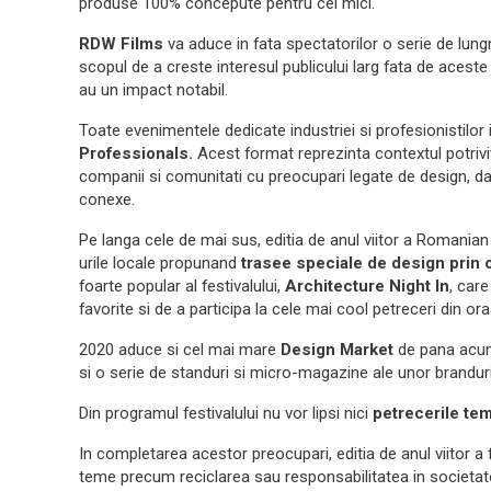
produse 100% concepute pentru cei mici.
RDW Films
va aduce in fata spectatorilor o serie de lun
scopul de a creste interesul publicului larg fata de aceste
au un impact notabil.
Toate evenimentele dedicate industriei si profesionistilor
Professionals.
Acest format reprezinta contextul potrivit 
companii si comunitati cu preocupari legate de design, da
conexe.
Pe langa cele de mai sus, editia de anul viitor a Romania
urile locale propunand
trasee speciale de design prin c
foarte popular al festivalului,
Architecture Night In
, care
favorite si de a participa la cele mai cool petreceri din ora
2020 aduce si cel mai mare
Design Market
de pana acum,
si o serie de standuri si micro-magazine ale unor branduri
Din programul festivalului nu vor lipsi nici
petrecerile te
In completarea acestor preocupari, editia de anul viitor a f
teme precum reciclarea sau responsabilitatea in societate