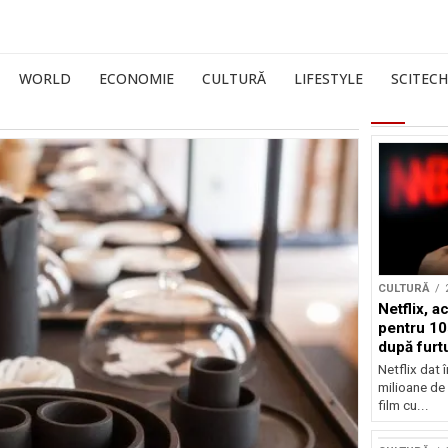
WORLD
ECONOMIE
CULTURĂ
LIFESTYLE
SCITECH
CULTURĂ
Netflix, a
pentru 10
după furtu
Nicolas 
Netflix dat 
milioane de 
film cu...