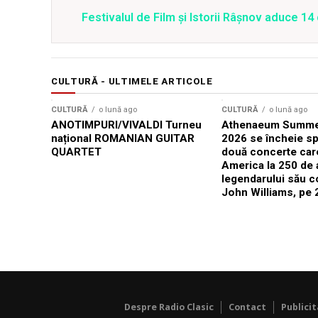
Festivalul de Film şi Istorii Râşnov aduce 1
CULTURĂ - ULTIMELE ARTICOLE
CULTURĂ
o lună ago
CULTURĂ
o lună ago
ANOTIMPURI/VIVALDI Turneu
Athenaeum Summer
național ROMANIAN GUITAR
2026 se încheie sp
QUARTET
două concerte car
America la 250 de 
legendarului său 
John Williams, pe 2
Despre Radio Clasic
Contact
Publici