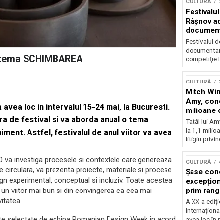
CULTURĂ
Festivalul
Râşnov a
documenta
premieră
Festivalul d
documentare
a tema SCHIMBAREA
competiţie F
CULTURĂ
Mitch Win
Amy, cond
 avea loc in intervalul 15-24 mai, la Bucuresti.
milioane 
a de festival si va aborda anual o tema
litigiu pie
Tatăl lui A
la 1,1 milio
niment. Astfel, festivalul de anul viitor va avea
litigiu privin
 va investiga procesele si contextele care genereaza
CULTURĂ
 circulara, va prezenta proiecte, materiale si procese
Șase con
gn experimental, conceptual si incluziv. Toate acestea
excepționa
prim rang
 un viitor mai bun si din convingerea ca cea mai
internați
itatea.
A XX-a ediți
orchestra
Internaționa
prestigiu
iecte selectate de echipa Romanian Design Week in acord
avea loc în 