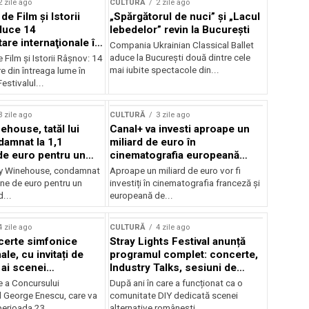
2 zile ago
CULTURĂ
2 zile ago
 de Film şi Istorii
„Spărgătorul de nuci” și „Lacul
duce 14
lebedelor” revin la București
re internaţionale în
Compania Ukrainian Classical Ballet
aduce la București două dintre cele
e Film şi Istorii Râşnov: 14
mai iubite spectacole din...
 din întreaga lume în
estivalul...
3 zile ago
CULTURĂ
3 zile ago
ehouse, tatăl lui
Canal+ va investi aproape un
amnat la 1,1
miliard de euro în
de euro pentru un
cinematografia europeană
rdut
până în 2032
my Winehouse, condamnat
Aproape un miliard de euro vor fi
ane de euro pentru un
investiți în cinematografia franceză și
d...
europeană de...
4 zile ago
CULTURĂ
4 zile ago
certe simfonice
Stray Lights Festival anunță
le, cu invitați de
programul complet: concerte,
 ai scenei
Industry Talks, sesiuni de
onale și ansambluri
audiție și noi opțiuni de
e a Concursului
După ani în care a funcționat ca o
le românești de
participare pentru public
l George Enescu, care va
comunitate DIY dedicată scenei
, în programul
perioada 23...
alternative românești,...