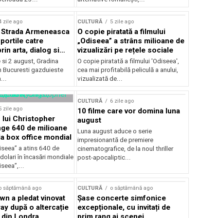
lui Enescu 2026
4 zile ago
CULTURĂ
5 zile ago
l Strada Armeneasca
O copie piratată a filmului
portile catre
„Odiseea” a strâns milioane de
in arta, dialog si
vizualizări pe rețele sociale
, intre 31 iulie si 2
ie si 2 august, Gradina
O copie piratată a filmului 'Odiseea',
a Gradina Botanica din
n Bucuresti gazduieste
cea mai profitabilă peliculă a anului,
...
vizualizată de...
CULTURĂ
6 zile ago
5 zile ago
10 filme care vor domina luna
 lui Christopher
august
nge 640 de milioane
Luna august aduce o serie
la box office mondial
impresionantă de premiere
iseea” a atins 640 de
cinematografice, de la noul thriller
dolari în încasări mondiale
post-apocaliptic...
iseea”,...
o săptămână ago
CULTURĂ
o săptămână ago
wn a pledat vinovat
Șase concerte simfonice
ay după o altercație
excepționale, cu invitați de
b din Londra
prim rang ai scenei