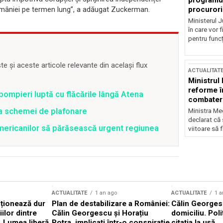
programul
procurori
României pe termen lung”, a adăugat Zuckerman.
Ministerul Ju
în care vor f
pentru funcți
 și aceste articole relevante din același flux
ACTUALITAT
Ministrul
reforme î
pompieri luptă cu flăcările lângă Atena
combaterea
ea schemei de plafonare
Ministra Med
declarat că
mericanilor să părăsească urgent regiunea
viitoare să 
ACTUALITATE
1 an ago
ACTUALITATE
1 a
cționează dur
Plan de destabilizare a României:
Călin Georgesc
ilor dintre
Călin Georgescu și Horațiu
domiciliu. Poli
 „Lumea liberă
Potra, implicați într-o conspirație
citația la ușă