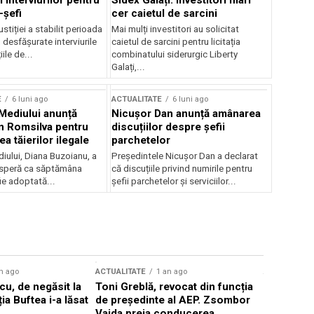
 interviurilor pentru
Sidex Galați: Investitori mari
-șefi
cer caietul de sarcini
stiției a stabilit perioada
Mai mulți investitori au solicitat
i desfășurate interviurile
caietul de sarcini pentru licitația
ile de...
combinatului siderurgic Liberty
Galați,...
E
6 luni ago
ACTUALITATE
6 luni ago
 Mediului anunță
Nicușor Dan anunță amânarea
n Romsilva pentru
discuțiilor despre șefii
 tăierilor ilegale
parchetelor
iului, Diana Buzoianu, a
Președintele Nicușor Dan a declarat
 speră ca săptămâna
că discuțiile privind numirile pentru
fie adoptată...
șefii parchetelor și serviciilor...
n ago
ACTUALITATE
1 an ago
ACTUALITATE
u, de negăsit la
Toni Greblă, revocat din funcția
Ilie Boloj
ția Buftea i-a lăsat
de președinte al AEP. Zsombor
alegerilor
Vajda preia conducerea
constituți