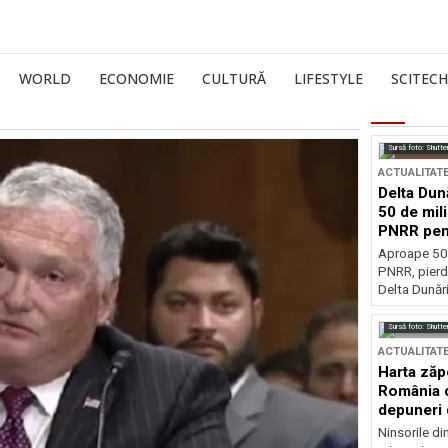
WORLD
ECONOMIE
CULTURĂ
LIFESTYLE
SCITECH
Sursă foto: Shutte
ACTUALITAT
Delta Dun
50 de mil
PNRR pen
esențiale
Aproape 50 
PNRR, pierdu
Delta Dunării
Sursă foto: Shutte
ACTUALITAT
Harta zăp
România c
depuneri 
Ninsorile di