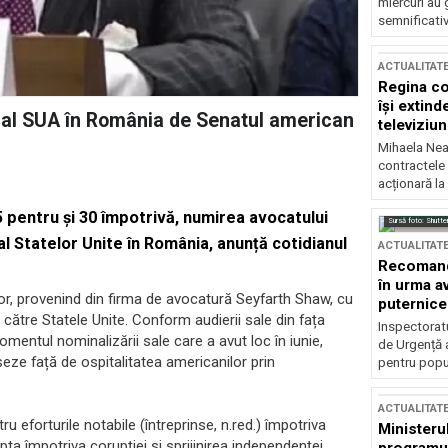
miercuri au 
semnificati
ACTUALITAT
Regina co
își extind
al SUA în România de Senatul american
televiziun
Mihaela Nea
contractele 
acționară la
 pentru și 30 împotrivă, numirea avocatului
Sursă foto: Shutte
 Statelor Unite în România, anunță cotidianul
ACTUALITAT
Recomandă
în urma av
or, provenind din firma de avocatură Seyfarth Shaw, cu
puternice
 către Statele Unite. Conform audierii sale din fața
Inspectoratu
mentul nominalizării sale care a avut loc în iunie,
de Urgență 
eze față de ospitalitatea americanilor prin
pentru popula
ACTUALITAT
ru eforturile notabile (întreprinse, n.red.) împotriva
Ministerul
pta împotriva corupției și sprijinirea independenței