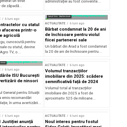
generat un strat
administrației au fost convenite...
v de zăpadă...
Sursă foto: Shutterstock
E
6 luni ago
ACTUALITATE
6 luni ago
ntractelor cu statul
Bărbat condamnat la 20 de ani
e afacerea printr-o
de închisoare pentru violul
e agricolă
fiicei partenerei sale
gu, cunoscută pentru
Un bărbat din Arad a fost condamnat
sale cu statul, devine
la 20 de ani de închisoare pentru...
 Agro TV, o...
rstock
ACTUALITATE
6 luni ago
E
6 luni ago
Volumul tranzacțiilor
rile ISU București
imobiliare din 2025: scădere
ertizării de ninsori
semnificativă față de 2024
Volumul total al tranzacțiilor
l General pentru Situații
imobiliare din 2025 a fost de
a emis recomandări
aproximativ 525 de milioane...
ție, în urma avertizării...
E
6 luni ago
ACTUALITATE
6 luni ago
 Justiției anunță
Noul interes pentru fostul