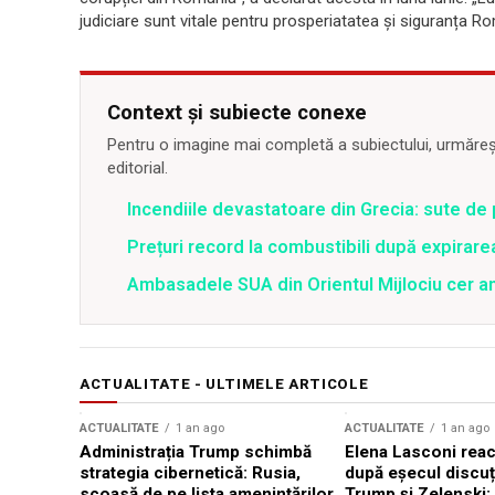
judiciare sunt vitale pentru prosperiatatea și siguranța 
Context și subiecte conexe
Pentru o imagine mai completă a subiectului, urmărește
editorial.
Incendiile devastatoare din Grecia: sute de 
Prețuri record la combustibili după expirar
Ambasadele SUA din Orientul Mijlociu cer a
ACTUALITATE - ULTIMELE ARTICOLE
ACTUALITATE
1 an ago
ACTUALITATE
1 an ago
Administrația Trump schimbă
Elena Lasconi rea
strategia cibernetică: Rusia,
după eșecul discuți
scoasă de pe lista amenințărilor
Trump și Zelenski: