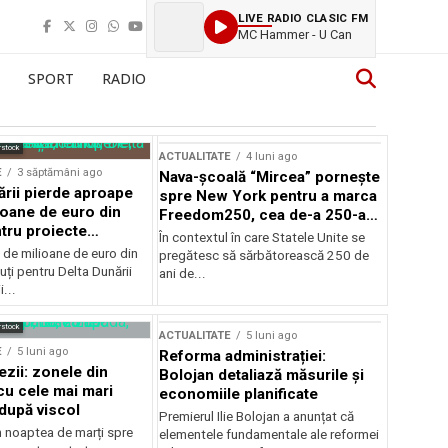
LIVE RADIO CLASIC FM
MC Hammer - U Can
SPORT
RADIO
rstock
ACTUALITATE
4 luni ago
E
3 săptămâni ago
Nava-școală “Mircea” pornește
ării pierde aproape
spre New York pentru a marca
ioane de euro din
Freedom250, cea de-a 250-a
tru proiecte
aniversare a Statelor Unite
În contextul în care Statele Unite se
de milioane de euro din
pregătesc să sărbătorească 250 de
ți pentru Delta Dunării
ani de...
...
rstock
ACTUALITATE
5 luni ago
E
5 luni ago
Reforma administrației:
ezii: zonele din
Bolojan detaliază măsurile și
u cele mai mari
economiile planificate
după viscol
Premierul Ilie Bolojan a anunțat că
n noaptea de marți spre
elementele fundamentale ale reformei