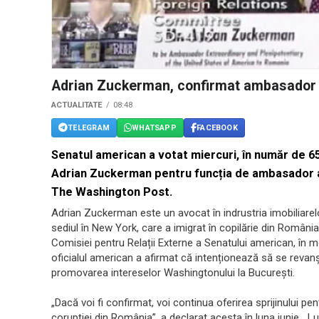
Adrian Zuckerman, confirmat ambasador 
ACTUALITATE
08:48
TELEGRAM
WHATSAPP
FACEBOOK
Senatul american a votat miercuri, în număr de 65
Adrian Zuckerman pentru funcția de ambasador al
The Washington Post.
Adrian Zuckerman este un avocat în indrustria imobiliarel
sediul în New York, care a imigrat în copilărie din România
Comisiei pentru Relații Externe a Senatului american, în mo
oficialul american a afirmat că intenționează să se revanș
promovarea intereselor Washingtonului la București.
„Dacă voi fi confirmat, voi continua oferirea sprijinului pent
corupției din România”, a declarat acesta în luna iunie. „Lu