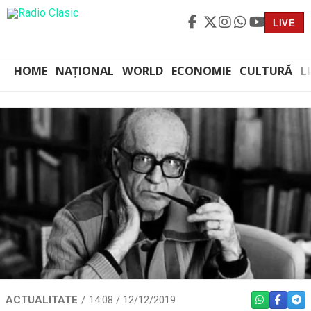
LIVE
HOME
NAȚIONAL
WORLD
ECONOMIE
CULTURĂ
L
ACTUALITATE
14:08 / 12/12/2019
WHATSAPP
FACEBO
TEL