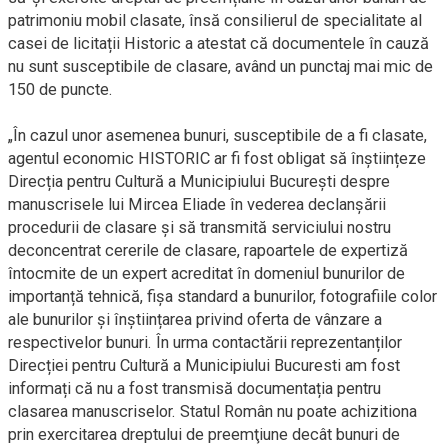
patrimoniu mobil clasate, însă consilierul de specialitate al
casei de licitații Historic a atestat că documentele în cauză
nu sunt susceptibile de clasare, având un punctaj mai mic de
150 de puncte.
„În cazul unor asemenea bunuri, susceptibile de a fi clasate,
agentul economic HISTORIC ar fi fost obligat să înștiințeze
Direcția pentru Cultură a Municipiului Bucureşti despre
manuscrisele lui Mircea Eliade în vederea declanșării
procedurii de clasare și să transmită serviciului nostru
deconcentrat cererile de clasare, rapoartele de expertiză
întocmite de un expert acreditat în domeniul bunurilor de
importanță tehnică, fișa standard a bunurilor, fotografiile color
ale bunurilor și înștiințarea privind oferta de vânzare a
respectivelor bunuri. În urma contactării reprezentanților
Direcției pentru Cultură a Municipiului Bucuresti am fost
informați că nu a fost transmisă documentația pentru
clasarea manuscriselor. Statul Român nu poate achizitiona
prin exercitarea dreptului de preemţiune decât bunuri de