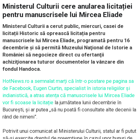
Ministerul Culturii cere anularea licitației
pentru manuscrisele lui Mircea Eliade
Ministerul Culturii a cerut public, miercuri, casei de
licitații Historic să oprească licitația pentru
manuscrisele lui Mircea Eliade, programată pentru 16
decembrie și să permită Muzeului Naţional de Istorie a
României să negocieze direct cu ofertanţii
achiziţionarea tuturor documentelor la vânzare din
fondul Handoca. ​
HotNews.ro a semnalat marți că într-o postare pe pagina sa
de Facebook, Eugen Ciurtin, specialist în istoria religiilor și
indianistică, a atras atența că manuscrisele lui Mircea Eliade
vor fi scoase la licitație
la jumătatea lunii decembrie în
București, și ar putea „să nu poată fi consultate alte decenii la
rând de nimeni”.
Potrivit unui comunicat al Ministerului Culturii, statul ar fi putut
să-și exercite dreptul de preemțiune în cazul unor bunuri de