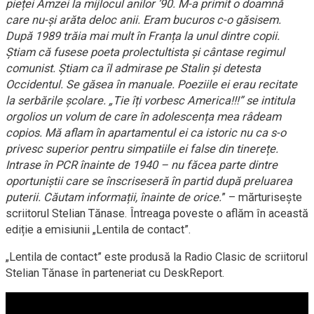
pieței Amzei la mijlocul anilor ’90. M-a primit o doamnă
care nu-și arăta deloc anii. Eram bucuros c-o găsisem.
După 1989 trăia mai mult în Franța la unul dintre copii.
Știam că fusese poeta prolectultista și cântase regimul
comunist. Știam ca îl admirase pe Stalin și detesta
Occidentul. Se găsea în manuale. Poeziile ei erau recitate
la serbările școlare. „Tie îți vorbesc America!!!” se intitula
orgolios un volum de care în adolescența mea râdeam
copios. Mă aflam în apartamentul ei ca istoric nu ca s-o
privesc superior pentru simpatiile ei false din tinerețe.
Intrase în PCR înainte de 1940 – nu făcea parte dintre
oportuniștii care se înscriseseră în partid după preluarea
puterii. Căutam informații, înainte de orice.
” – mărturisește
scriitorul Stelian Tănase. Întreaga poveste o aflăm în această
ediție a emisiunii „Lentila de contact”.
„Lentila de contact” este produsă la Radio Clasic de scriitorul
Stelian Tănase în parteneriat cu DeskReport.