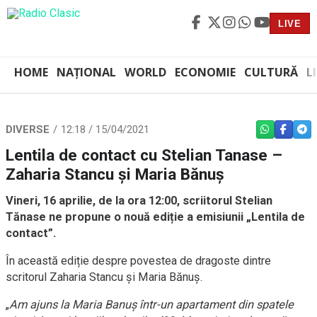
LIVE
HOME
NAȚIONAL
WORLD
ECONOMIE
CULTURĂ
L
DIVERSE
12:18 / 15/04/2021
WHATSAPP
FACEBO
TEL
Lentila de contact cu Stelian Tanase –
Zaharia Stancu și Maria Bănuș
Vineri, 16 aprilie, de la ora 12:00, scriitorul Stelian
Tănase ne propune o nouă ediție a emisiunii „Lentila de
contact”.
În această ediție despre povestea de dragoste dintre
scritorul Zaharia Stancu și Maria Bănuș.
„
Am ajuns la Maria Banuș într-un apartament din spatele