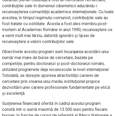
contribuțiile sale în domeniul ciberneticii aducându-i
recunoașterea comunității academice internaționale. Cu toate
acestea, în timpul regimului comunist, contribuțiile sale au
fost tratate cu ostilitate. Acesta a fost ales membru post-
mortem al Academiei Române în anul 1990, recunoaștere ce
a venit mult mai târziu, datorită ignorării și lipsei de
recunoaștere a valorii contribuțiilor sale.
Obiectivele acestui program sunt încurajarea acordării unui
număr mai mare de burse de cercetare, bazate pe
competiție, pentru doctoranzi și post-doctoranzi români,
utilizând programele deja recunoscute la nivel internațional.
Totodată, se dorește sporirea atractivității carierei de
cercetare prin crearea unui mediu instituțional propice
dezvoltării unei cariere profesionale fundamentate pe etică
și excelență.
Susținerea financiară oferită în cadrul acestui program
constă într-o sumă maximă de 13.500 euro pentru fiecare
bursier, în funcție de cursul de referință al Băncii Naționale a