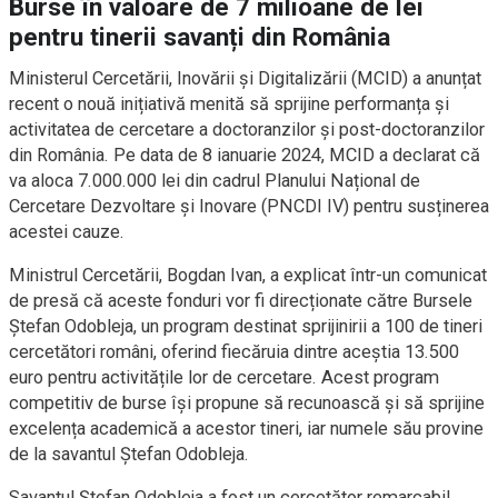
Burse în valoare de 7 milioane de lei
pentru tinerii savanți din România
Ministerul Cercetării, Inovării și Digitalizării (MCID) a anunțat
recent o nouă inițiativă menită să sprijine performanța și
activitatea de cercetare a doctoranzilor și post-doctoranzilor
din România. Pe data de 8 ianuarie 2024, MCID a declarat că
va aloca 7.000.000 lei din cadrul Planului Național de
Cercetare Dezvoltare și Inovare (PNCDI IV) pentru susținerea
acestei cauze.
Ministrul Cercetării, Bogdan Ivan, a explicat într-un comunicat
de presă că aceste fonduri vor fi direcționate către Bursele
Ștefan Odobleja, un program destinat sprijinirii a 100 de tineri
cercetători români, oferind fiecăruia dintre aceștia 13.500
euro pentru activitățile lor de cercetare. Acest program
competitiv de burse își propune să recunoască și să sprijine
excelența academică a acestor tineri, iar numele său provine
de la savantul Ștefan Odobleja.
Savantul Ștefan Odobleja a fost un cercetător remarcabil,