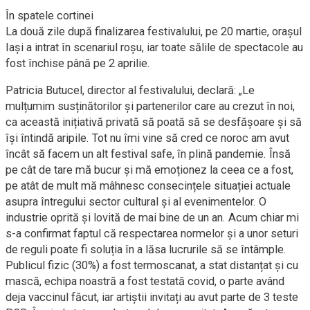
În spatele cortinei
La două zile după finalizarea festivalului, pe 20 martie, orașul
Iași a intrat în scenariul roșu, iar toate sălile de spectacole au
fost închise până pe 2 aprilie.
Patricia Butucel, director al festivalului, declară: „Le
mulțumim susținătorilor și partenerilor care au crezut în noi,
ca această inițiativă privată să poată să se desfășoare și să
își întindă aripile. Tot nu îmi vine să cred ce noroc am avut
încât să facem un alt festival safe, în plină pandemie. Însă
pe cât de tare mă bucur și mă emoționez la ceea ce a fost,
pe atât de mult mă mâhnesc consecințele situației actuale
asupra întregului sector cultural și al evenimentelor. O
industrie oprită și lovită de mai bine de un an. Acum chiar mi
s-a confirmat faptul că respectarea normelor și a unor seturi
de reguli poate fi soluția în a lăsa lucrurile să se întâmple.
Publicul fizic (30%) a fost termoscanat, a stat distanțat și cu
mască, echipa noastră a fost testată covid, o parte având
deja vaccinul făcut, iar artiștii invitați au avut parte de 3 teste