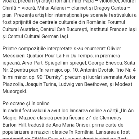
vioară, precum și artiști români: Filip Papa – violoncel, Andrei
Chirilă – vioară, Mihai Ailenei – clarinet și Dragoș Cantea –
pian. Prezența artiștilor internaționali pe scenele festivalului a
fost sprijinită de centrele culturale din România: Forumul
Cultural Austriac, Centrul Ceh București, Institutul Francez Iași
și Centrul Cultural German Iași.
Printre compozițiile interpretate s-au enumerat: Olivier
Messiaen: Quatuor Pour La Fin Du Temps, în premieră
ieșeană, Arvo Pärt: Spiegel im spiegel, George Enescu: Suita
Nr. 2 pentru pian în re major, op. 10, Antonín Dvořák: Trio Nr. 4
în mi minor, op. 90 “Dumky”, precum și lucrări semnate Astor
Piazzolla, Joaquin Turina, Ludwig van Beethoven, și Modest
Musorgski.
Pe ecrane și în online
În cadrul festivalului a avut loc lansarea online a cărții „Un An
Magic. Muzică clasică pentru fiecare zi” de Clemency
Burton-Hill, tradusă de Ana Maria Onisei, prima carte de
popularizare a muzicii clasice în România. Lansarea a fost