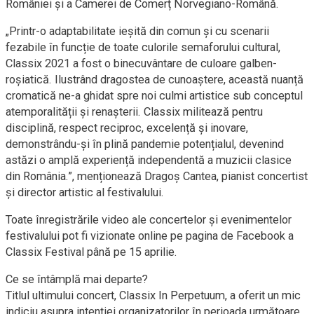
României și a Camerei de Comerț Norvegiano-Română.
„Printr-o adaptabilitate ieșită din comun și cu scenarii
fezabile în funcție de toate culorile semaforului cultural,
Classix 2021 a fost o binecuvântare de culoare galben-
roșiatică. Ilustrând dragostea de cunoaștere, această nuanță
cromatică ne-a ghidat spre noi culmi artistice sub conceptul
atemporalității și renașterii. Classix militează pentru
disciplină, respect reciproc, excelență și inovare,
demonstrându-și în plină pandemie potențialul, devenind
astăzi o amplă experiență independentă a muzicii clasice
din România.”, menționează Dragoș Cantea, pianist concertist
și director artistic al festivalului.
Toate înregistrările video ale concertelor și evenimentelor
festivalului pot fi vizionate online pe pagina de Facebook a
Classix Festival până pe 15 aprilie.
Ce se întâmplă mai departe?
Titlul ultimului concert, Classix In Perpetuum, a oferit un mic
indiciu asupra intenției organizatorilor în perioada următoare.