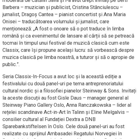
moderată de Cătălin Sava și i-a avut drept invitați pe Berti
Barbera – muzician și publicist, Cristina Stănciulescu –
jurnalist, Dragoș Cantea – pianist concertist și Ana Maria
Onisei – traducătoarea volumului și jurnalist, care
menționează: „A fost o onoare să o pot traduce în limba
română și ca evenimentul de lansare al cărții să se petreacă
tocmai în timpul unui festival de muzică clasică cum este
Classix, care își propune același lucru: să vorbească despre
muzica clasică pe limba noastră, a tuturor și să o apropie de
public.”.
Seria Classix-In-Focus a avut loc și la această ediție a
festivalului cu două panel-uri pe tema antreprenoriatului
cultural nordic și a filosofiei pianelor Steinway & Sons. Invitați
la aceste discuții au fost Gisle Daus – manager general al
Steinway Piano Gallery Oslo, Anna Ranczakowska – lider al
rețelei scandinave Act-in-Art în Talinn și Eline Melgalvis –
consilier cultural al Fundației Dextra a DNB
Sparebankstiftelsen în Oslo. Cele două panel-uri au fost
realizate cu sprijinul Ambasadei Regatului Norvegiei în