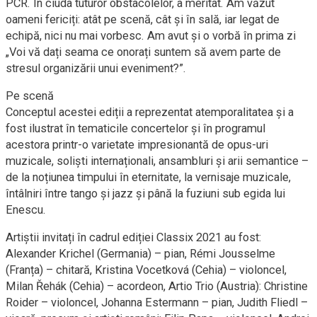
PCR. În ciuda tuturor obstacolelor, a meritat. Am văzut
oameni fericiți: atât pe scenă, cât și în sală, iar legat de
echipă, nici nu mai vorbesc. Am avut și o vorbă în prima zi
„Voi vă dați seama ce onorați suntem să avem parte de
stresul organizării unui eveniment?”.
Pe scenă
Conceptul acestei ediții a reprezentat atemporalitatea și a
fost ilustrat în tematicile concertelor și în programul
acestora printr-o varietate impresionantă de opus-uri
muzicale, soliști internaționali, ansambluri și arii semantice –
de la noțiunea timpului în eternitate, la vernisaje muzicale,
întâlniri între tango și jazz și până la fuziuni sub egida lui
Enescu.
Artiștii invitați în cadrul ediției Classix 2021 au fost:
Alexander Krichel (Germania) – pian, Rémi Jousselme
(Franța) – chitară, Kristina Vocetková (Cehia) – violoncel,
Milan Řehák (Cehia) – acordeon, Artio Trio (Austria): Christine
Roider – violoncel, Johanna Estermann – pian, Judith Fliedl –