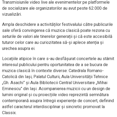
Transmisiunile video live ale evenimentelor pe platformele
de socializare ale organizatorilor au avut peste 62.000 de
vizualizări.
Ampla deschidere a activităților festivalului către publicurile
sale oferă convingerea că muzica clasică poate rezona cu
seturile de valori ale tinerelor generații și că este accesibilă
tuturor celor care au curiozitatea să-și aplece atenția și
urechea asupra ei.
Locațiile atipice în care s-au desfășurat concertele au stârnit
interesul publicului pentru oportunitatea de a se bucura de
muzica clasică în contexte diverse: Catedrala Romano-
Catolică din Iași, Palatul Culturii, Aula Universității Tehnice
„Gh. Asachi” și Aula Bibliotecii Central Universitare „Mihai
Eminescu” din Iași. Acompanierea muzicii cu un design de
lumini original și cu proiecțiile video reprezintă semnătura
contemporană asupra întregii experiențe de concert, definind
astfel caracterul interdisciplinar și sincretic promovat la
Classix.