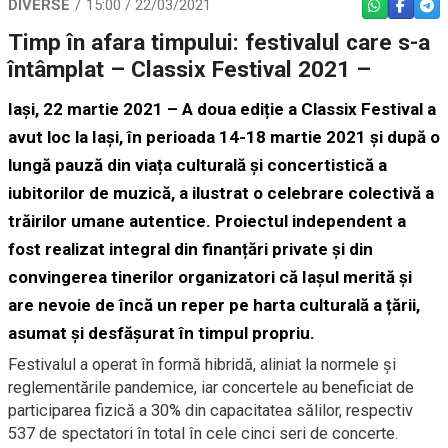
DIVERSE
15:00 / 22/03/2021
WHATSAPP
FACEBO
TEL
Timp în afara timpului: festivalul care s-a
întâmplat – Classix Festival 2021 –
Iași, 22 martie 2021 – A doua ediție a Classix Festival a
avut loc la Iași, în perioada 14-18 martie 2021 și după o
lungă pauză din viața culturală și concertistică a
iubitorilor de muzică, a ilustrat o celebrare colectivă a
trăirilor umane autentice. Proiectul independent a
fost realizat integral din finanțări private și din
convingerea tinerilor organizatori că Iașul merită și
are nevoie de încă un reper pe harta culturală a țării,
asumat și desfășurat în timpul propriu.
Festivalul a operat în formă hibridă, aliniat la normele și
reglementările pandemice, iar concertele au beneficiat de
participarea fizică a 30% din capacitatea sălilor, respectiv
537 de spectatori în total în cele cinci seri de concerte.