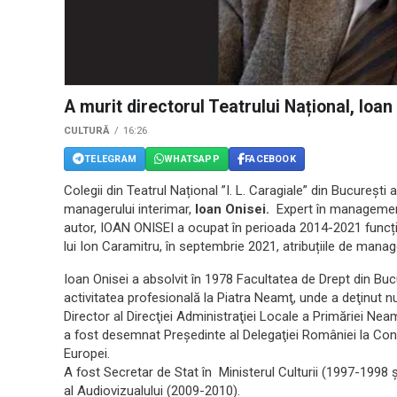
A murit directorul Teatrului Național, Ioan
CULTURĂ
16:26
TELEGRAM
WHATSAPP
FACEBOOK
Colegii din Teatrul Național ”I. L. Caragiale” din București 
managerului interimar,
Ioan Onisei.
Expert în management 
autor, IOAN ONISEI a ocupat în perioada 2014-2021 funcția
lui Ion Caramitru, în septembrie 2021, atribuțiile de manage
Ioan Onisei a absolvit în 1978 Facultatea de Drept din Bucu
activitatea profesională la Piatra Neamţ, unde a deţinut n
Director al Direcţiei Administraţiei Locale a Primăriei Ne
a fost desemnat Preşedinte al Delegaţiei României la Congr
Europei.
A fost Secretar de Stat în Ministerul Culturii (1997-1998 ș
al Audiovizualului (2009-2010).