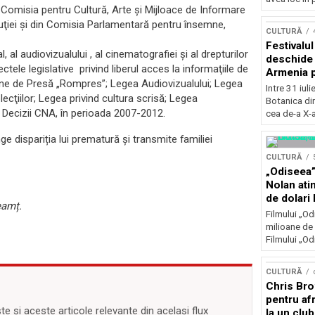
n Comisia pentru Cultură, Arte şi Mijloace de Informare
Concursu
ţiei şi din Comisia Parlamentară pentru însemne,
CULTURĂ
Festivalu
l audiovizualului , al cinematografiei și al drepturilor
deschide 
ectele legislative privind liberul acces la informaţiile de
Armenia pr
âne de Presă „Rompres”; Legea Audiovizualului; Legea
patrimoniu
Intre 31 iul
ecţiilor; Legea privind cultura scrisă; Legea
august, l
Botanica di
Bucuresti
e Decizii CNA, în perioada 2007-2012.
cea de-a X-a
nge dispariția lui prematură și transmite familiei
CULTURĂ
„Odiseea”
Nolan ati
de dolari 
Neamț.
Filmului „Od
milioane de 
Filmului „Od
CULTURĂ
Chris Bro
pentru afr
 și aceste articole relevante din același flux
la un clu