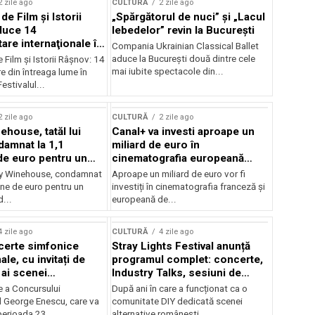
2 zile ago
CULTURĂ
2 zile ago
 de Film şi Istorii
„Spărgătorul de nuci” și „Lacul
duce 14
lebedelor” revin la București
re internaţionale în
Compania Ukrainian Classical Ballet
aduce la București două dintre cele
e Film şi Istorii Râşnov: 14
mai iubite spectacole din...
 din întreaga lume în
estivalul...
2 zile ago
CULTURĂ
2 zile ago
ehouse, tatăl lui
Canal+ va investi aproape un
amnat la 1,1
miliard de euro în
de euro pentru un
cinematografia europeană
rdut
până în 2032
my Winehouse, condamnat
Aproape un miliard de euro vor fi
ane de euro pentru un
investiți în cinematografia franceză și
d...
europeană de...
4 zile ago
CULTURĂ
4 zile ago
certe simfonice
Stray Lights Festival anunță
le, cu invitați de
programul complet: concerte,
 ai scenei
Industry Talks, sesiuni de
onale și ansambluri
audiție și noi opțiuni de
e a Concursului
După ani în care a funcționat ca o
le românești de
participare pentru public
l George Enescu, care va
comunitate DIY dedicată scenei
, în programul
perioada 23...
alternative românești,...