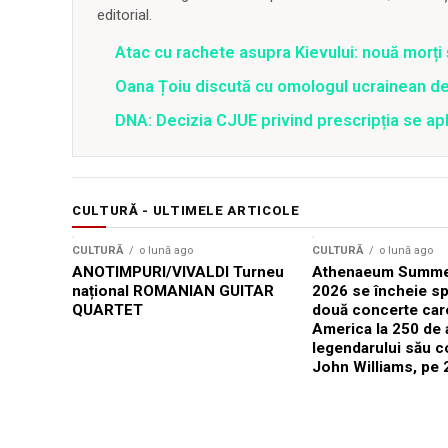
editorial.
Atac cu rachete asupra Kievului: nouă morți
Oana Țoiu discută cu omologul ucrainean de
DNA: Decizia CJUE privind prescripția se apli
CULTURĂ - ULTIMELE ARTICOLE
CULTURĂ
o lună ago
CULTURĂ
o lună ago
ANOTIMPURI/VIVALDI Turneu
Athenaeum Summer
național ROMANIAN GUITAR
2026 se încheie sp
QUARTET
două concerte car
America la 250 de 
legendarului său 
John Williams, pe 2