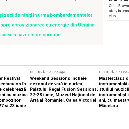
Chris Brown
afray în urma
 și zeci de răniți în urma bombardamentelor
club...
spre aprovizionarea cu energie din Ucraina
că și în cazurile de corupție
CULTURĂ
o lună ago
CULTURĂ
o lună
 Festival
Weekend Sessions încheie
Masterclass de
ectaculos în
sezonul de vară în curtea
instrumentală 
e celebrează
Palatului Regal Fusion Sessions,
studiul muzici
ani cu muzica
27-28 iunie, Muzeul Național de
instrumentiști
compozitor
Artă al României, Calea Victoriei
ani, cu maestr
7 și 28 iunie
Măcelaru