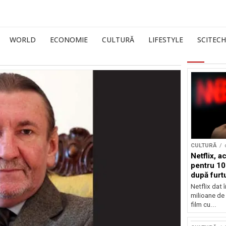
WORLD
ECONOMIE
CULTURĂ
LIFESTYLE
SCITECH
CULTURĂ
Netflix, a
pentru 10
după furtu
Nicolas 
Netflix dat 
milioane de 
film cu...