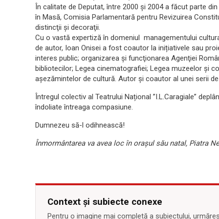
În calitate de Deputat, între 2000 şi 2004 a făcut parte di
în Masă, Comisia Parlamentară pentru Revizuirea Constitu
distincţii şi decoraţii.
Cu o vastă expertiză în domeniul managementului cultural, a
de autor, Ioan Onisei a fost coautor la inițiativele sau proi
interes public; organizarea şi funcţionarea Agenţiei Rom
bibliotecilor; Legea cinematografiei; Legea muzeelor şi col
aşezămintelor de cultură. Autor şi coautor al unei serii d
Întregul colectiv al Teatrului Național ”I.L.Caragiale” deplâ
îndoliate întreaga compasiune.
Dumnezeu să-l odihnească!
Înmormântarea va avea loc în orașul său natal, Piatra 
Context și subiecte conexe
Pentru o imagine mai completă a subiectului, urmărește