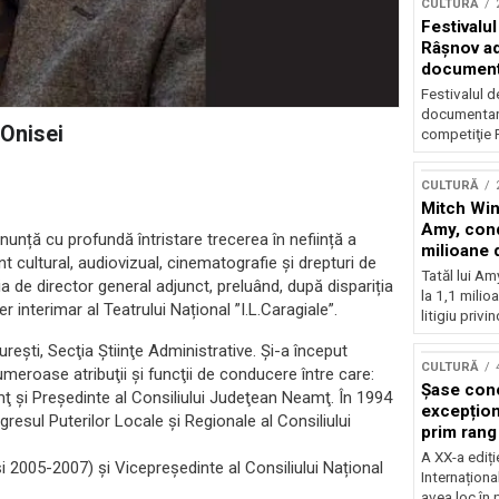
CULTURĂ
Festivalul
Râşnov a
documenta
premieră
Festivalul d
documentare
 Onisei
competiţie F
CULTURĂ
Mitch Win
Amy, cond
anunță cu profundă întristare trecerea în neființă a
milioane 
cultural, audiovizual, cinematografie și drepturi de
litigiu pie
Tatăl lui A
 de director general adjunct, preluând, după dispariția
la 1,1 milio
r interimar al Teatrului Național ”I.L.Caragiale”.
litigiu privin
reşti, Secţia Ştiinţe Administrative. Şi-a început
CULTURĂ
umeroase atribuţii şi funcţii de conducere între care:
Șase con
amţ şi Preşedinte al Consiliului Judeţean Neamţ. În 1994
excepționa
esul Puterilor Locale şi Regionale al Consiliului
prim rang
internați
A XX-a ediți
i 2005-2007) și Vicepreședinte al Consiliului Național
orchestra
Internaționa
prestigiu
avea loc în 