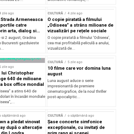
lui Enescu 2026
4 zile ago
CULTURĂ
4 zile ago
l Strada Armeneasca
O copie piratată a filmului
portile catre
„Odiseea” a strâns milioane de
in arta, dialog si
vizualizări pe rețele sociale
, intre 31 iulie si 2
ie si 2 august, Gradina
O copie piratată a filmului 'Odiseea',
a Gradina Botanica din
n Bucuresti gazduieste
cea mai profitabilă peliculă a anului,
...
vizualizată de...
CULTURĂ
5 zile ago
5 zile ago
10 filme care vor domina luna
 lui Christopher
august
nge 640 de milioane
Luna august aduce o serie
la box office mondial
impresionantă de premiere
iseea” a atins 640 de
cinematografice, de la noul thriller
dolari în încasări mondiale
post-apocaliptic...
iseea”,...
o săptămână ago
CULTURĂ
o săptămână ago
wn a pledat vinovat
Șase concerte simfonice
ay după o altercație
excepționale, cu invitați de
b din Londra
prim rang ai scenei