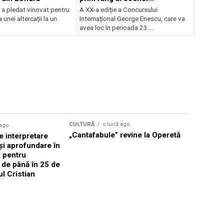
internaționale și ansambluri
 a pledat vinovat pentru
A XX-a ediție a Concursului
orchestrale românești de
 unei altercații la un
Internațional George Enescu, care va
prestigiu, în programul
avea loc în perioada 23...
Concursului Enescu 2026
CULTURĂ
o lună ago
 ago
CULTURĂ
„Cantafabule” revine la Operetă
 interpretare
Athenaeu
și aprofundare în
2026 Laur
i pentru
Grammy, C
i de până în 25 de
reuni sub
ul Cristian
Română de
Janoska î
pe 20 iuni