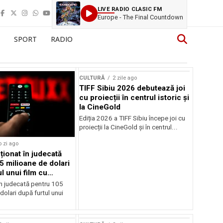
LIVE RADIO CLASIC FM
Europe - The Final Countdown
SPORT
RADIO
CULTURĂ
2 zile ago
TIFF Sibiu 2026 debutează joi
cu proiecții în centrul istoric și
la CineGold
Ediția 2026 a TIFF Sibiu începe joi cu
proiecții la CineGold și în centrul...
o zi ago
cționat în judecată
5 milioane de dolari
l unui film cu
Cage
în judecată pentru 105
dolari după furtul unui