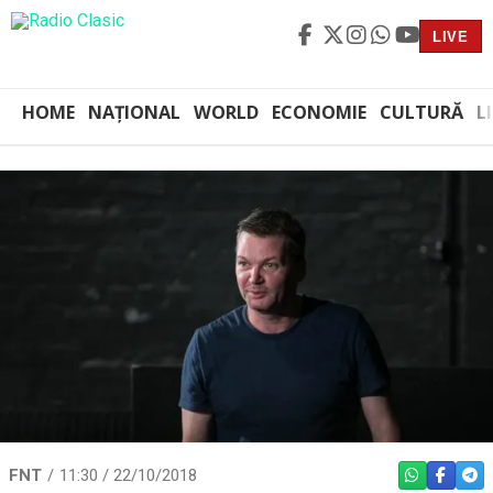
LIVE
HOME
NAȚIONAL
WORLD
ECONOMIE
CULTURĂ
L
FNT
11:30 / 22/10/2018
WHATSAPP
FACEBO
TEL