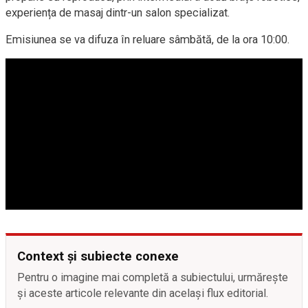
experiența de masaj dintr-un salon specializat.
Emisiunea se va difuza în reluare sâmb
ă
t
ă
, de la ora 10:00.
Context și subiecte conexe
Pentru o imagine mai completă a subiectului, urmărește
și aceste articole relevante din același flux editorial.