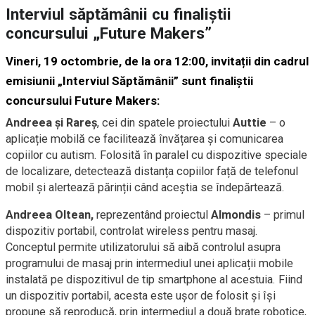
Interviul săptămânii cu finaliștii
concursului „Future Makers”
Vineri, 19 octombrie, de la ora 12:00, invitații din cadrul
emisiunii „Interviul Săptămânii” sunt finaliștii
concursului Future Makers:
Andreea
și
Rare
ș
, cei din spatele proiectului
Auttie
–
o
aplicație mobilă ce facilitează învățarea și comunicarea
copiilor cu autism. Folosită în paralel cu dispozitive speciale
de localizare, detectează distanța copiilor față de telefonul
mobil și alertează părinții când aceștia se îndepărtează.
Andreea Oltean,
reprezentând proiectul
Almondis
– primul
dispozitiv portabil, controlat wireless pentru masaj.
Conceptul permite utilizatorului să aibă controlul asupra
programului de masaj prin intermediul unei aplicații mobile
instalată pe dispozitivul de tip smartphone al acestuia. Fiind
un dispozitiv portabil, acesta este ușor de folosit și își
propune să reproducă, prin intermediul a două brațe robotice,