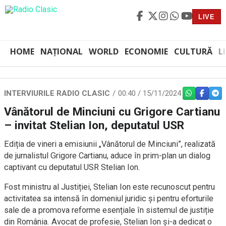
LIVE
HOME
NAȚIONAL
WORLD
ECONOMIE
CULTURĂ
L
INTERVIURILE RADIO CLASIC
00:40 / 15/11/2024
WHATSAPP
FACEBO
TEL
Vânătorul de Minciuni cu Grigore Cartianu
– invitat Stelian Ion, deputatul USR
Ediția de vineri a emisiunii „Vânătorul de Minciuni”, realizată
de jurnalistul Grigore Cartianu, aduce în prim-plan un dialog
captivant cu deputatul USR Stelian Ion.
Fost ministru al Justiției, Stelian Ion este recunoscut pentru
activitatea sa intensă în domeniul juridic și pentru eforturile
sale de a promova reforme esențiale în sistemul de justiție
din România. Avocat de profesie, Stelian Ion și-a dedicat o