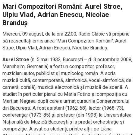
Mari Compozitori Români: Aurel Stroe,
Ulpiu Vlad, Adrian Enescu, Nicolae
Branduș
Miercuri, 09 august, de la ora 22:00, Radio Clasic vă propune
să reascultați emisiunea "Mari Compozitori Români": Aurel
Stroe, Ulpiu Vlad, Adrian Enescu, Nicolae Branduș.
Aurel Stroe
(n. 5 mai 1932, București – d. 3 octombrie 2008,
Mannheim, Germania) a fost un compozitor, profesor,
muzician, autor, publicist și muzicolog român. A scris
muzică cultă, contemporană, simfonică, vocal-simfonică, de
cameră, corală), muzică electronică și muzică de scenă. A
studiat în particular pianul cu Maria Fotino și compoziția cu
Marțian Negrea, după care a urmat cursurile Conservatorului
din București. A fost asistent (1962-68), lector (1968-73),
conferențiar (1973-85) și profesor (din 1993) la Universitatea
Națională de Muzică București și a predat orchestrație și
compoziție. A avut ca studenți, printre alții, pe Liana