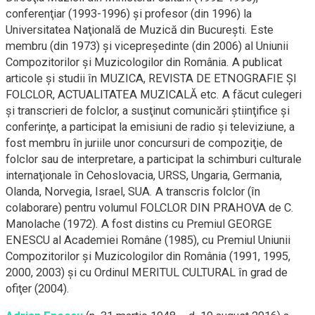
conferenţiar (1993-1996) şi profesor (din 1996) la
Universitatea Naţională de Muzică din Bucureşti. Este
membru (din 1973) şi vicepreşedinte (din 2006) al Uniunii
Compozitorilor şi Muzicologilor din România. A publicat
articole şi studii în MUZICA, REVISTA DE ETNOGRAFIE ŞI
FOLCLOR, ACTUALITATEA MUZICALĂ etc. A făcut culegeri
şi transcrieri de folclor, a susţinut comunicări ştiinţifice şi
conferinţe, a participat la emisiuni de radio şi televiziune, a
fost membru în juriile unor concursuri de compoziţie, de
folclor sau de interpretare, a participat la schimburi culturale
internaţionale în Cehoslovacia, URSS, Ungaria, Germania,
Olanda, Norvegia, Israel, SUA. A transcris folclor (în
colaborare) pentru volumul FOLCLOR DIN PRAHOVA de C.
Manolache (1972). A fost distins cu Premiul GEORGE
ENESCU al Academiei Române (1985), cu Premiul Uniunii
Compozitorilor şi Muzicologilor din România (1991, 1995,
2000, 2003) şi cu Ordinul MERITUL CULTURAL în grad de
ofiţer (2004).