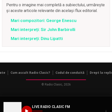
Pentru o imagine mai completă a subiectului, urmărește
și aceste articole relevante din același flux editorial.
Mari compozitori: George Enescu
Mari interpreți: Sir John Barbirolli
Mari interpreți: Dinu Lipatti
tate
Cum ascult Radio Clasic?
Codul de conduită
Drept la repli
© Radio Clasic, 2026
LIVE RADIO CLASIC FM
↓