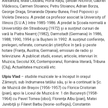
Alexandra, Maia Ciobanu, Horia Rațiu, Șerban Nichifor, Gabriel
Vlădescu, Carmen Stoianov, Petru Stoianov, Adrian Borza,
George Draga, Smaranda Oțeanu-Bunea, Fred Popovici și
Violeta Dinescu. A predat ca profesor asociat la University of
Illinois (S.U.A.) între 1985-1986. A predat la Școala normală a
Universității din Strasbourg (1972) și a susținut cursuri de
vară la Piatra Neamț (1982), Darmstadt (Germania) în 1986,
1988, 1990, 1994 și la Bușteni în 1992. A susținut conferințe,
prelegeri, referate, comunicări științifice în țară și peste
hotare (Franța, Austria, Germania), emisiuni de radio și
televiziune. A publicat studii, eseuri, articole, interviuri în:
Muzica, Secolul XX, Contemporanul, România literară, Tribuna
(Cluj), Actualitatea muzicală etc.
Ulpiu Vlad
– studiile muzicale le-a început în oraşul
Zărneşti, sub îndrumarea tatălui său, şi le-a continuat la Şc.
de Muzică din Braşov (1956-1957) cu Florica Cristorian
(pian), apoi la Liceul de Muzică nr. 1 din Bucureşti (1958-
1964) cu Pavel Tornea (oboi), Florenţa Albu (pian), Matei
Jurebiţă şi Filaret Barbu (teorie-solfegiu), Constantin