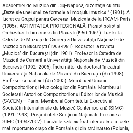
Academiei de Muzică din Cluj-Napoca, dizertaţia cu titlul
„Baze ale unei analize formale a limbajului muzical” (1981). A
lucrat cu Grupul pentru Cercetări Muzicale de la IRCAM-Paris
(1985) . ACTIVITATEA PROFESIONALĂ: Pianist solist al
Orchestrei Filarmonice din Ploieşti (l960-1969). Lector la
Catedra de Muzică de Cameră a Universităţii Naţionale de
Muzică din Bucureşti (1969-l981). Redactor la revista
„Muzica” din Bucureşti (din 1981). Profesor la Catedra de
Muzică de Cameră a Universităţii Naţionale de Muzică din
Bucureşti (1992- 2005). Îndrumător de doctorat în cadrul
Universităţii Naţionale de Muzică din Bucureşti (din 1998).
Profesor consultant (din 2005). Membru al Uniunii
Compozitorilor şi Muzicologilor din România. Membru al
Societăţii Autorilor, Compozitorilor şi Editorilor de Muzică
(SACEM) – Paris. Membru al Comitetului Executiv al
Societăţii Internaţionale de Muzică Contemporană (SIMC)
(1991-1993). Preşedintele Secţiunii Naţionale Române a
SIMC (1994-2002). Lucrările sale au fost interpretate în cele
mai importante oraşe din România şi din străinătate (Polonia,