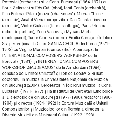
Petrovici (orchestră) şi la Cons. Bucureşti (1964-1971) cu
Boris Zelinschi şi Edy Guţi (oboi), Iosif Conta (orchestră),
Filip Bulimar-Pitaru (muzică de cameră), Mircea Chiriac
(armonie), Anatol Vieru (compoziţie), Dan Constantinescu
(armonie), Victor Giuleanu (teorie-solfegiu), Paul Jelescu
(citire de partituri), Zeno Vancea şi Myriam Marbe
(contrapunct), Tudor Ciortea (forme), Emilia Comişel (folclor).
S-a perfecţionat la Cons. SANTA CECILIA din Roma (1971-
1972) cu Virgilio Mortari (compoziţie). A participat la
INTERNATIONAL COMPOSER'S WORKSHOP de la
Borovetz (1981), şi INTERNATIONAL COMPO­SER'S
WORKSHOP „GAUDEAMUS” de la Amsterdam (1984),
conduse de Dimiter Christoff şi Ton de Leeuw. Şi-a luat
doctoratul în muzică la Universitatea Naţională de Muzică
din Bucureşti (2004). Cercetător în folclorul muzical la Cons.
Bucureşti (1971-1977) şi la Institutul de Cercetări Etnologice
şi Dialectologice din Bucureşti (1977-1980), redactor (1980-
1984) şi director (1984-1992) la Editura Muzicală a Uniunii
Compozitorilor şi Muzicologilor din România, director la
Direcţia Muzicii din Ministerul Culturii (1992-1993),