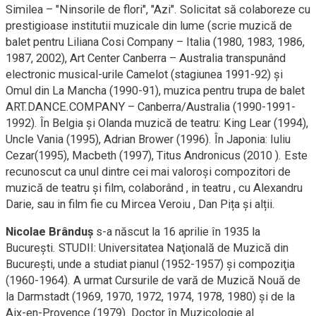
Similea – "Ninsorile de flori", "Azi". Solicitat să colaboreze cu
prestigioase institutii muzicale din lume (scrie muzică de
balet pentru Liliana Cosi Company – Italia (1980, 1983, 1986,
1987, 2002), Art Center Canberra – Australia transpunând
electronic musical-urile Camelot (stagiunea 1991-92) și
Omul din La Mancha (1990-91), muzica pentru trupa de balet
ART.DANCE.COMPANY – Canberra/Australia (1990-1991-
1992). În Belgia și Olanda muzică de teatru: King Lear (1994),
Uncle Vania (1995), Adrian Brower (1996). În Japonia: Iuliu
Cezar(1995), Macbeth (1997), Titus Andronicus (2010 ). Este
recunoscut ca unul dintre cei mai valoroși compozitori de
muzică de teatru și film, colaborând , in teatru , cu Alexandru
Darie, sau in film fie cu Mircea Veroiu , Dan Pița și alții.
Nicolae Brânduș
s-a născut la 16 aprilie în 1935 la
Bucureşti. STUDII: Universitatea Naţională de Muzică din
Bucureşti, unde a studiat pianul (1952-1957) şi compoziţia
(1960-1964). A urmat Cursurile de vară de Muzică Nouă de
la Darmstadt (1969, 1970, 1972, 1974, 1978, 1980) şi de la
Aix-en-Provence (1979). Doctor în Muzicologie al