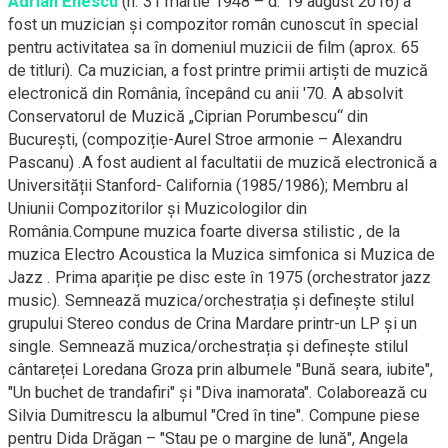
Adrian Enescu
(n. 31 martie 1948 – d. 19 august 2016) a
fost un muzician și compozitor român cunoscut în special
pentru activitatea sa în domeniul muzicii de film (aprox. 65
de titluri). Ca muzician, a fost printre primii artiști de muzică
electronică din România, începând cu anii '70. A absolvit
Conservatorul de Muzică „Ciprian Porumbescu“ din
București, (compoziție-Aurel Stroe armonie – Alexandru
Pascanu) .A fost audient al facultatii de muzică electronică a
Universității Stanford- California (1985/1986); Membru al
Uniunii Compozitorilor și Muzicologilor din
România.Compune muzica foarte diversa stilistic , de la
muzica Electro Acoustica la Muzica simfonica si Muzica de
Jazz . Prima apariție pe disc este în 1975 (orchestrator jazz
music). Semnează muzica/orchestrația și definește stilul
grupului Stereo condus de Crina Mardare printr-un LP și un
single. Semnează muzica/orchestrația și definește stilul
cântareței Loredana Groza prin albumele "Bună seara, iubite",
"Un buchet de trandafiri" și "Diva inamorata". Colaborează cu
Silvia Dumitrescu la albumul "Cred în tine". Compune piese
pentru Dida Drăgan – "Stau pe o margine de lună", Angela