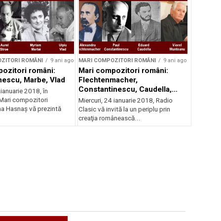
ZITORI ROMÂNI
9 ani ago
MARI COMPOZITORI ROMÂNI
9 ani ago
ozitori români:
Mari compozitori români:
nescu, Marbe, Vlad
Flechtenmacher,
Constantinescu, Caudella,
 ianuarie 2018, în
Munteanu
Mari compozitori
Miercuri, 24 ianuarie 2018, Radio
ina Hasnaş vă prezintă
Clasic vă invită la un periplu prin
creaţia românească...