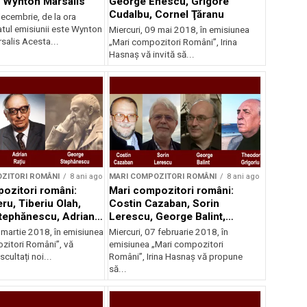
i: Wynton Marsalis
George Enescu, Grigore
Cudalbu, Cornel Ţăranu
ecembrie, de la ora
atul emisiunii este Wynton
Miercuri, 09 mai 2018, în emisiunea
salis Acesta...
„Mari compozitori Români”, Irina
Hasnaș vă invită să...
ZITORI ROMÂNI
8 ani ago
MARI COMPOZITORI ROMÂNI
8 ani ago
ozitori români:
Mari compozitori români:
ru, Tiberiu Olah,
Costin Cazaban, Sorin
tephănescu, Adrian
Lerescu, George Balint,
Theodor Grigoriu
 martie 2018, în emisiunea
Miercuri, 07 februarie 2018, în
zitori Români”, vă
emisiunea „Mari compozitori
cultați noi...
Români”, Irina Hasnaș vă propune
să...