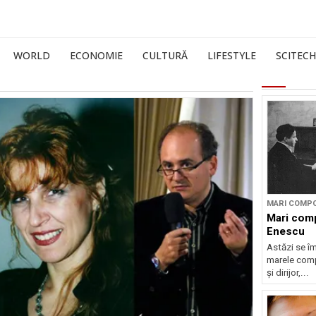
WORLD
ECONOMIE
CULTURĂ
LIFESTYLE
SCITECH
MARI COMPO
Mari comp
Enescu
Astăzi se î
marele compo
și dirijor,...