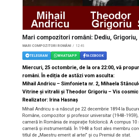
Mari compozitori români: Dediu, Grigoriu,
MARI COMPOZITORI ROMÂNI
12:45
TELEGRAM
WHATSAPP
FACEBOOK
Miercuri, 25 octombrie, de la ora 22:00, vă propu
români. În ediția de astăzi vom asculta:
Mihail Andricu – Simfonieta nr. 2, Mihaela Stăncu
Vitrine și vitralii și Theodor Grigoriu – Vis cosmic
Realizator: Irina Hasnaș
Mihail Andricu s-a născut pe 22 decembrie 1894 la Bucur
Române, compozitor și profesor universitar (1948-1959), a
cameră în România de inspirație folclorică. A compus 10 s
cameră și instrumentală. În 1948 a fost ales membru co
titlul de „Maestru emerit al artei” și cu Premiul de stat.