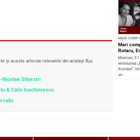
MARI COMPO
Mari comp
Rotaru, E
Miercuri, 31
 și aceste articole relevante din același flux
emisiunea „
Români”, Ir
un...
-Nicolae Silvestri
ețu & Călin Ioachimescu
rsalis