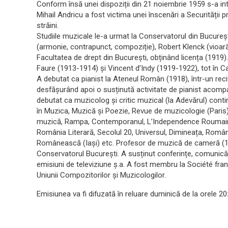
Conform însă unei dispoziții din 21 noiembrie 1959 s-a inte
Mihail Andricu a fost victima unei înscenări a Securității p
străini.
Studiile muzicale le-a urmat la Conservatorul din București
(armonie, contrapunct, compoziție), Robert Klenck (vioară
Facultatea de drept din București, obținând licența (1919).
Faure (1913-1914) și Vincent d’Indy (1919-1922), tot în Capi
A debutat ca pianist la Ateneul Român (1918), într-un rec
desfășurând apoi o susținută activitate de pianist acomp
debutat ca muzicolog și critic muzical (la Adevărul) contin
în Muzica, Muzică și Poezie, Revue de muzicologie (Paris), 
muzică, Rampa, Contemporanul, L’Independence Roumaine (B
România Literară, Secolul 20, Universul, Dimineața, Români
Românească (Iași) etc. Profesor de muzică de cameră (1
Conservatorul București. A susținut conferințe, comunicări 
emisiuni de televiziune ș.a. A fost membru la Société fran
Uniunii Compozitorilor și Muzicologilor.
Emisiunea va fi difuzată în reluare duminică de la orele 20