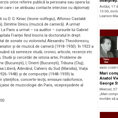
interpreț
rzis orice referire publică la persoana sau opera lui.
Astăzi, 17 d
rin care i se atribuiau contacte interzise cu diplomați
13:00, invit
Learson Mar
 cu D. G. Kiriac (teorie-solfegiu), Alfonso Castaldi
), Dimitrie Dinicu (muzică de cameră). A urmat
 La Paris a urmat – ca auditor – cursurile lui Gabriel
tala Franței fiind înscris la doctoratul în drept.
ital de sonate cu violonistul Alexandru Theodorescu,
aniator și de muzică de cameră (1918-1950). În 1923 a
uând să semneze studii, cronici, articole, recenzii etc.
Studii și cercetări de istoria artei, Probleme de
ucurești), L’Orient (București), Tribuna (Cluj),
a Liberă, Adevărul, Cahiers du Sud (Marsilia), Viața
MARI COMPO
Mari comp
926-1948) și de compoziție (1948-1959) la
Anatol Vie
științifice, concerte-lecții, emisiuni radiofonice,
George S
çaise de muzicologie din Paris, vicepreședinte al
Rațiu
Miercuri, 07
„Mari compo
invităm să as
:00