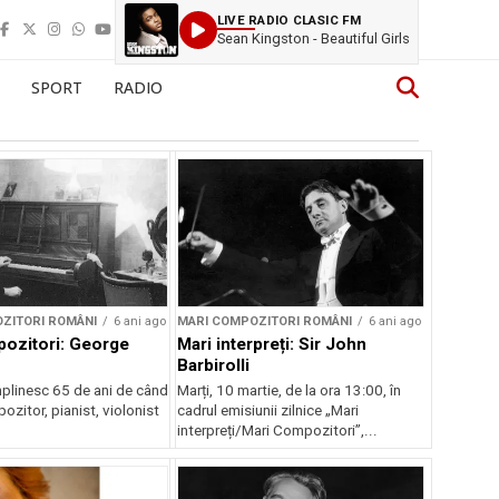
LIVE RADIO CLASIC FM
Sean Kingston - Beautiful Girls
SPORT
RADIO
ZITORI ROMÂNI
6 ani ago
MARI COMPOZITORI ROMÂNI
6 ani ago
ozitori: George
Mari interpreți: Sir John
Barbirolli
mplinesc 65 de ani de când
Marți, 10 martie, de la ora 13:00, în
zitor, pianist, violonist
cadrul emisiunii zilnice „Mari
interpreți/Mari Compozitori”,...