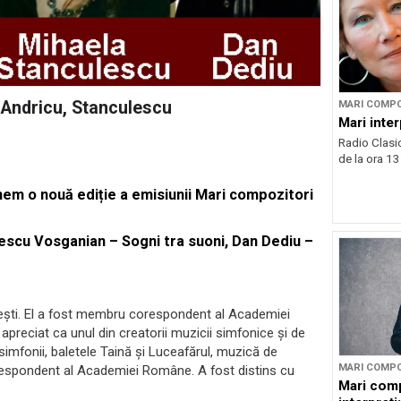
 Andricu, Stanculescu
MARI COMPO
Mari inter
Radio Clasic 
de la ora 13:
nem o nouă ediție a emisiunii Mari compozitori
lescu Vosganian – Sogni tra suoni, Dan Dediu –
ești. El a fost membru corespondent al Academiei
preciat ca unul din creatorii muzicii simfonice și de
imfonii, baletele Taină și Luceafărul, muzică de
MARI COMPO
respondent al Academiei Române. A fost distins cu
Mari comp