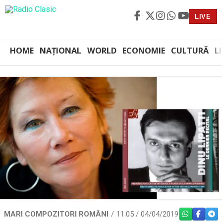
LIVE
HOME
NAȚIONAL
WORLD
ECONOMIE
CULTURĂ
L
MARI COMPOZITORI ROMÂNI
11:05 / 04/04/2019
WHATSAPP
FACEBO
TEL