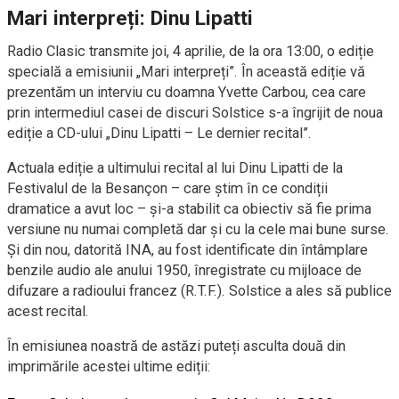
Mari interpreți: Dinu Lipatti
Radio Clasic transmite joi, 4 aprilie, de la ora 13:00, o ediție
specială a emisiunii „Mari interpreți”. În această ediție vă
prezentăm un interviu cu doamna Yvette Carbou, cea care
prin intermediul casei de discuri Solstice s-a îngrijit de noua
ediție a CD-ului „Dinu Lipatti – Le dernier recital”.
Actuala ediție a ultimului recital al lui Dinu Lipatti de la
Festivalul de la Besançon – care știm în ce condiții
dramatice a avut loc – și-a stabilit ca obiectiv să fie prima
versiune nu numai completă dar și cu la cele mai bune surse.
Și din nou, datorită INA, au fost identificate din întâmplare
benzile audio ale anului 1950, înregistrate cu mijloace de
difuzare a radioului francez (R.T.F.). Solstice a ales să publice
acest recital.
În emisiunea noastră de astăzi puteți asculta două din
imprimările acestei ultime ediții: