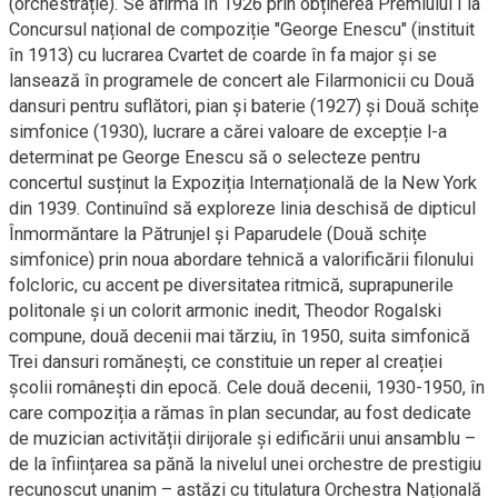
(orchestrație). Se afirmă în 1926 prin obținerea Premiului I la
Concursul național de compoziție "George Enescu" (instituit
în 1913) cu lucrarea Cvartet de coarde în fa major și se
lansează în programele de concert ale Filarmonicii cu Două
dansuri pentru suflători, pian și baterie (1927) și Două schițe
simfonice (1930), lucrare a cărei valoare de excepție l-a
determinat pe George Enescu să o selecteze pentru
concertul susținut la Expoziția Internațională de la New York
din 1939. Continuînd să exploreze linia deschisă de dipticul
Înmormăntare la Pătrunjel și Paparudele (Două schițe
simfonice) prin noua abordare tehnică a valorificării filonului
folcloric, cu accent pe diversitatea ritmică, suprapunerile
politonale și un colorit armonic inedit, Theodor Rogalski
compune, două decenii mai tărziu, în 1950, suita simfonică
Trei dansuri romănești, ce constituie un reper al creației
școlii românești din epocă. Cele două decenii, 1930-1950, în
care compoziția a rămas în plan secundar, au fost dedicate
de muzician activității dirijorale și edificării unui ansamblu –
de la înființarea sa pănă la nivelul unei orchestre de prestigiu
recunoscut unanim – astăzi cu titulatura Orchestra Națională