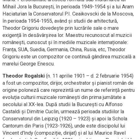
Mihail Jora la București, în perioada 1949-1954 și a lui Aram
Haciaturian la Conservatorul P.I. Ceaikovscki de la Moscova,
în perioada 1954-1955, având și studii de arhitectură,
Theodor Grigoriu dovedește prin lucrările sale o mare
exigență în desăvârșirea lor. Maestru recunoscut al muzicii
românești, cunoscut și în mediile muzicale internaționale:
Franța, SUA, Suedia, Germania, China, Rusia, etc, Theodor
Grigoriu este un compozitor ce continuă gândirea muzicală a
marelui George Enescu.
Theodor Rogalski
(n. 11 aprilie 1901 – d. 2 februarie 1954)
a fost un compozitor, dirijor, orchestrator și pianist român de
origine poloneză care reprezintă un nume de referință pentru
evoluția culturii muzicale românești din prima jumătate a
secolului al XX-lea. După studii la București cu Alfonso
Castaldi și Dimitrie Cuclin, urmează perioada studiilor la
Conservatorul din Leipzig (1920 – 1923) și apoi la Schola
Cantorum din Paris (1923-1926), unde este discipolul lui
Vincent d'Indy (compoziție, dirijat) și al lui Maurice Ravel