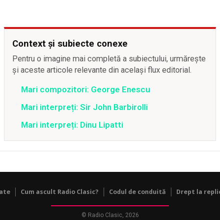
Context și subiecte conexe
Pentru o imagine mai completă a subiectului, urmărește
și aceste articole relevante din același flux editorial.
Mari compozitori: George Enescu
Mari interpreți: Sir John Barbirolli
Mari interpreți: Dinu Lipatti
tate
Cum ascult Radio Clasic?
Codul de conduită
Drept la repli
© Radio Clasic, 2026