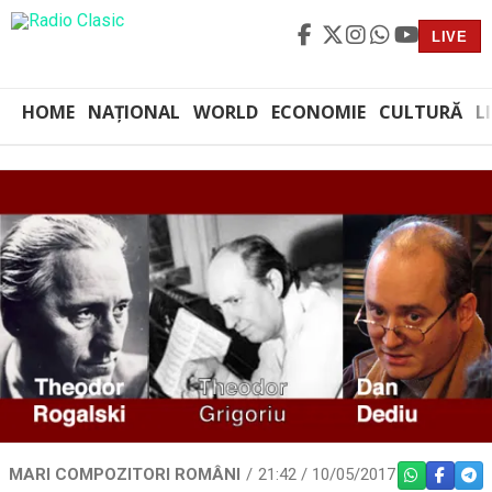
LIVE
HOME
NAȚIONAL
WORLD
ECONOMIE
CULTURĂ
L
MARI COMPOZITORI ROMÂNI
21:42 / 10/05/2017
WHATSAPP
FACEBO
TEL