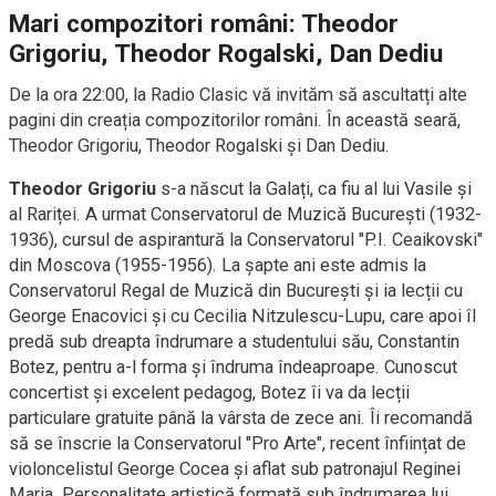
Mari compozitori români: Theodor
Grigoriu, Theodor Rogalski, Dan Dediu
De la ora 22:00, la Radio Clasic vă invităm să ascultatți alte
pagini din creația compozitorilor români. În această seară,
Theodor Grigoriu, Theodor Rogalski și Dan Dediu.
Theodor Grigoriu
s-a născut la Galați, ca fiu al lui Vasile și
al Rariței. A urmat Conservatorul de Muzică București (1932-
1936), cursul de aspirantură la Conservatorul "P.I. Ceaikovski"
din Moscova (1955-1956). La șapte ani este admis la
Conservatorul Regal de Muzică din București și ia lecții cu
George Enacovici și cu Cecilia Nitzulescu-Lupu, care apoi îl
predă sub dreapta îndrumare a studentului său, Constantin
Botez, pentru a-l forma și îndruma îndeaproape. Cunoscut
concertist și excelent pedagog, Botez îi va da lecții
particulare gratuite până la vârsta de zece ani. Îi recomandă
să se înscrie la Conservatorul "Pro Arte", recent înființat de
violoncelistul George Cocea și aflat sub patronajul Reginei
Maria. Personalitate artistică formată sub îndrumarea lui