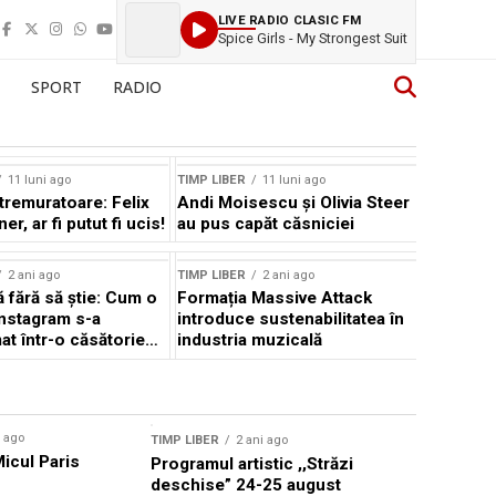
LIVE RADIO CLASIC FM
Spice Girls - My Strongest Suit
SPORT
RADIO
11 luni ago
TIMP LIBER
11 luni ago
tremuratoare: Felix
Andi Moisescu și Olivia Steer
r, ar fi putut fi ucis!
au pus capăt căsniciei
2 ani ago
TIMP LIBER
2 ani ago
ă fără să știe: Cum o
Formația Massive Attack
Instagram s-a
introduce sustenabilitatea în
at într-o căsătorie
industria muzicală
i ago
TIMP LIBER
2 ani ago
Micul Paris
Programul artistic ,,Străzi
deschise” 24-25 august