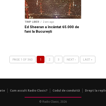
TIMP LIBER
2 ani ago
Ed Sheeran a încântat 65.000 de
fani la București
PAGE 1 OF 360
1
2
3
NEXT ›
LAST »
tate
Cum ascult Radio Clasic?
Codul de conduită
Drept la repli
© Radio Clasic, 2026