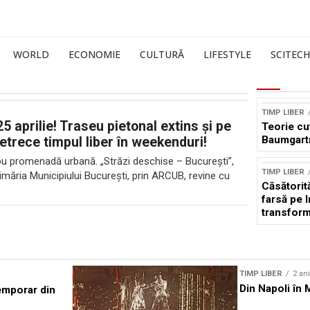
WORLD
ECONOMIE
CULTURĂ
LIFESTYLE
SCITECH
TIMP LIBER
5 aprilie! Traseu pietonal extins și pe
Teorie cu
Baumgartne
etrece timpul liber în weekenduri!
nou promenadă urbană. „Străzi deschise – București”,
TIMP LIBER
rimăria Municipiului București, prin ARCUB, revine cu
Căsătorit
farsă pe 
transform
reală
TIMP LIBER
2 an
Din Napoli în 
emporar din