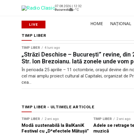
07.08.2026 | 12:32
Bucuresti
--°C
HOME
NAȚIONAL
TIMP LIBER
TIMP LIBER
4 luni ago
„Străzi Deschise – București” revine, din 2
Str. Ion Brezoianu. Iată zonele unde vom p
În perioada 25 aprilie – 11 octombrie, orașul devine din 
cel mai amplu proiect cultural al Capitalei, organizat de P
cea...
TIMP LIBER - ULTIMELE ARTICOLE
TIMP LIBER
2 ani ago
TIMP LIBER
2 ani ago
Modă sustenabilă la BalKaniK
Adele se retrage t
Festival cu „D*efectele Mătușii”
muzică