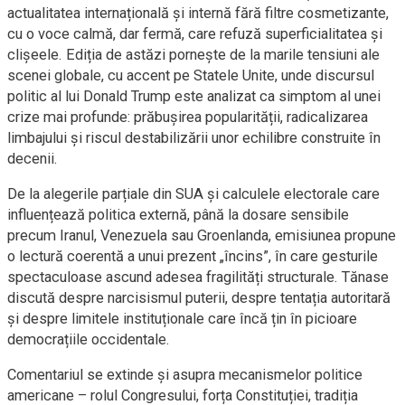
actualitatea internațională și internă fără filtre cosmetizante,
cu o voce calmă, dar fermă, care refuză superficialitatea și
clișeele. Ediția de astăzi pornește de la marile tensiuni ale
scenei globale, cu accent pe Statele Unite, unde discursul
politic al lui Donald Trump este analizat ca simptom al unei
crize mai profunde: prăbușirea popularității, radicalizarea
limbajului și riscul destabilizării unor echilibre construite în
decenii.
De la alegerile parțiale din SUA și calculele electorale care
influențează politica externă, până la dosare sensibile
precum Iranul, Venezuela sau Groenlanda, emisiunea propune
o lectură coerentă a unui prezent „încins”, în care gesturile
spectaculoase ascund adesea fragilități structurale. Tănase
discută despre narcisismul puterii, despre tentația autoritară
și despre limitele instituționale care încă țin în picioare
democrațiile occidentale.
Comentariul se extinde și asupra mecanismelor politice
americane – rolul Congresului, forța Constituției, tradiția