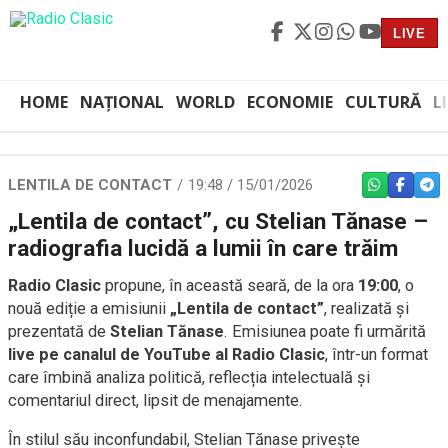
LIVE
HOME
NAȚIONAL
WORLD
ECONOMIE
CULTURĂ
L
LENTILA DE CONTACT
19:48 / 15/01/2026
WHATSAPP
FACEBO
TEL
„Lentila de contact”, cu Stelian Tănase –
radiografia lucidă a lumii în care trăim
Radio Clasic
propune, în această seară, de la ora
19:00
, o
nouă ediție a emisiunii
„Lentila de contact”
, realizată și
prezentată de
Stelian Tănase
. Emisiunea poate fi urmărită
live pe canalul de YouTube al Radio Clasic
, într-un format
care îmbină analiza politică, reflecția intelectuală și
comentariul direct, lipsit de menajamente.
În stilul său inconfundabil, Stelian Tănase privește