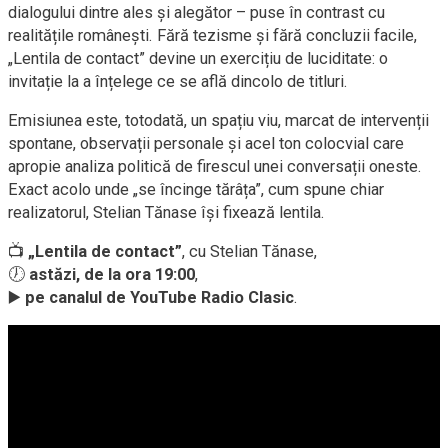
dialogului dintre ales și alegător – puse în contrast cu
realitățile românești. Fără tezisme și fără concluzii facile,
„Lentila de contact” devine un exercițiu de luciditate: o
invitație la a înțelege ce se află dincolo de titluri.
Emisiunea este, totodată, un spațiu viu, marcat de intervenții
spontane, observații personale și acel ton colocvial care
apropie analiza politică de firescul unei conversații oneste.
Exact acolo unde „se încinge tărâța”, cum spune chiar
realizatorul, Stelian Tănase își fixează lentila.
📺
„Lentila de contact”
, cu Stelian Tănase,
🕖
astăzi, de la ora 19:00
,
▶️
pe canalul de YouTube Radio Clasic
.