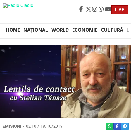
LIVE
HOME
NAȚIONAL
WORLD
ECONOMIE
CULTURĂ
L
EMISIUNI
02:10 / 18/10/2019
WHATSAPP
FACEBO
TEL