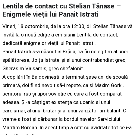
Lentila de contact cu Stelian Tănase –
Enigmele vieții lui Panait Istrati
Vineri, 18 octombrie, de la ora 12:00, dl. Stelian Tănase vă
invită la o nouă ediție a emisiunii Lentila de contact,
dedicată enigmelor vieții lui Panait Istrati.
Panait Istrati s-a născut în Brăila, ca fiu nelegitim al unei
spălătorese, Joița Istrate, și al unui contrabandist grec,
Gherasim Valsamis, grec chefalonit.
A copilărit în Baldovinești, a terminat șase ani de școală
primară, doi fiind nevoit să-i repete, ca și Maxim Gorki,
scriitorul rus și apoi sovietic cu care a fost comparat
adesea. Și-a câștigat existența ca ucenic al unui
cârciumar, al unui brutar și al unui vânzător ambulant. O
vreme a fost și cărbunar la bordul navelor Serviciului
Maritim Român. În acest timp a citit cu aviditate tot ce i-a