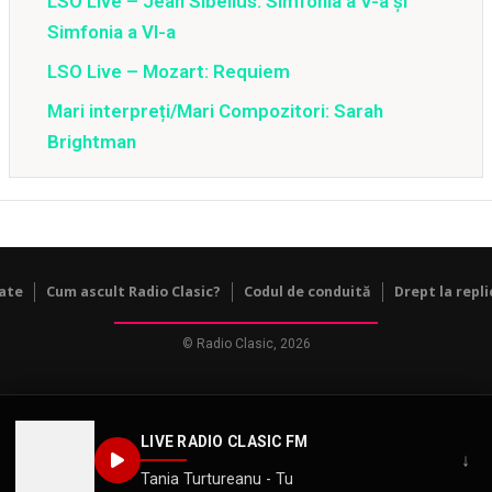
LSO Live – Jean Sibelius: Simfonia a V-a și
Simfonia a VI-a
LSO Live – Mozart: Requiem
Mari interpreți/Mari Compozitori: Sarah
Brightman
tate
Cum ascult Radio Clasic?
Codul de conduită
Drept la repli
© Radio Clasic, 2026
LIVE RADIO CLASIC FM
↓
Tania Turtureanu - Tu