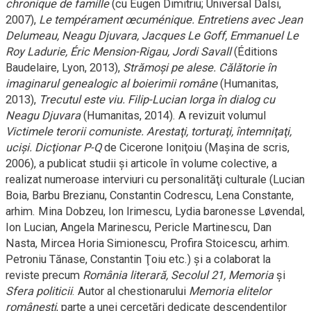
chronique de famille
(cu Eugen Dimitriu; Universal Dalsi,
2007),
Le tempérament œcuménique. Entretiens avec Jean
Delumeau, Neagu Djuvara, Jacques Le Goff, Emmanuel Le
Roy Ladurie, Éric Mension-Rigau, Jordi Savall
(Éditions
Baudelaire, Lyon, 2013),
Strămoşi pe alese. Călătorie în
imaginarul genealogic al boierimii române
(Humanitas,
2013),
Trecutul este viu. Filip-Lucian Iorga în dialog cu
Neagu Djuvara
(Humanitas, 2014). A revizuit volumul
Victimele terorii comuniste. Arestaţi, torturaţi, întemniţaţi,
ucişi. Dicţionar P-Q
de Cicerone Ioniţoiu (Maşina de scris,
2006), a publicat studii şi articole în volume colective, a
realizat numeroase interviuri cu personalităţi culturale (Lucian
Boia, Barbu Brezianu, Constantin Codrescu, Lena Constante,
arhim. Mina Dobzeu, Ion Irimescu, Lydia baronesse Løvendal,
Ion Lucian, Angela Marinescu, Pericle Martinescu, Dan
Nasta, Mircea Horia Simionescu, Profira Stoicescu, arhim.
Petroniu Tănase, Constantin Ţoiu etc.) şi a colaborat la
reviste precum
România literară, Secolul 21, Memoria
şi
Sfera politicii
. Autor al chestionarului
Memoria elitelor
româneşti
, parte a unei cercetări dedicate descendenţilor