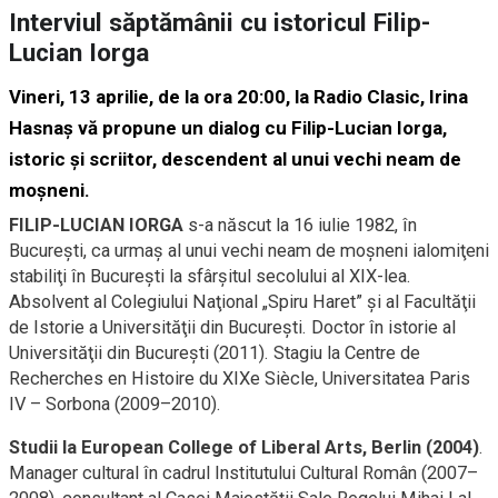
Interviul săptămânii cu istoricul Filip-
Lucian Iorga
Vineri, 13 aprilie, de la ora 20:00, la Radio Clasic, Irina
Hasnaș vă propune un dialog cu Filip-Lucian Iorga,
istoric şi scriitor, descendent al unui vechi neam de
moşneni.
FILIP-LUCIAN IORGA
s-a născut la 16 iulie 1982, în
Bucureşti, ca urmaş al unui vechi neam de moşneni ialomiţeni
stabiliţi în Bucureşti la sfârşitul secolului al XIX-lea.
Absolvent al Colegiului Naţional „Spiru Haret” şi al Facultăţii
de Istorie a Universităţii din Bucureşti. Doctor în istorie al
Universităţii din Bucureşti (2011). Stagiu la Centre de
Recherches en Histoire du XIXe Siècle, Universitatea Paris
IV – Sorbona (2009–2010).
Studii la European College of Liberal Arts, Berlin (2004)
.
Manager cultural în cadrul Institutului Cultural Român (2007–