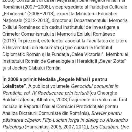
2008), consultant al Casei Majestăţii Sale Regelui Mihai I al
României (2007–2008), vicepreşedinte al Fundaţiei Culturale
„Erbiceanu” (2008–2013), expert la Ministerul Educaţiei
Naţionale (2012-2013), director al Departamentului Memoria
Exilului Românesc din cadrul Institutului de Investigare a
Crimelor Comunismului şi Memoria Exilului Românesc
(2013). În prezent, este lector asociat la Facultatea de Litere
a Universităţii din Bucureşti şi ţine cursuri la Institutul
Diplomatic Român şi la Fundaţia „Calea Victoriei”. Membru al
Institutului Român de Genealogie şi Heraldică „Sever Zotta”
şi al Jockey Clubului Român.
În 2008 a primit Medalia „Regele Mihai I pentru
Loialitate”
. A publicat volumele
Genocidul comunist în
România, vol. IV, Reeducarea prin tortură
(cu Gheorghe
Boldur-Lăţescu; Albatros, 2003; fragmente din volum au fost
incluse în Raportul final al Comisiei Prezidenţiale pentru
Analiza Dictaturii Comuniste din România),
Breviar pentru
păstrarea clipelor. Filip-Lucian Iorga în dialog cu Alexandru
Paleologu
(Humanitas, 2005, 2007, 2012),
Les Cazaban. Une