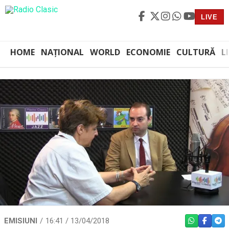
LIVE
HOME
NAȚIONAL
WORLD
ECONOMIE
CULTURĂ
L
EMISIUNI
16:41 / 13/04/2018
WHATSAPP
FACEBO
TEL