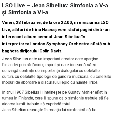
LSO Live – Jean Sibelius: Simfonia a V-a
și Simfonia a VI-a
Vineri, 28 februarie, de la ora 22:00, în emisiunea LSO
Live, alături de Irina Hasnaș vom răsfoi pagini dintr-un
interesant album semnat Jean Sibelius în
interpretarea London Symphony Orchestra aflată sub
bagheta dirijorului Colin Davis.
Jean Sibelius
este un important creator care aparţine
Finlandei prin rădăcini şi spirit și care încearcă să-şi
convingă confraţii de importanța dialogului cu celelalte
culturi, cu celelalte tipologii de gândire muzicală, cu celelalte
moduri de abordare a discursului epic cu nuanţe lirice.
În anul 1907 Sibelius îl întâlneşte pe Gustav Mahler aflat în
turneu în Finlanda, care îi spune că o simfonie trebuie să fie
aidoma lumii: trebuie să cuprindă totul.
Jean Sibelius reuşeşte în creaţia lui simfonică să fie