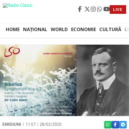
LIVE
HOME
NAȚIONAL
WORLD
ECONOMIE
CULTURĂ
L
EMISIUNI
11:07 / 28/02/2020
WHATSAPP
FACEBO
TEL