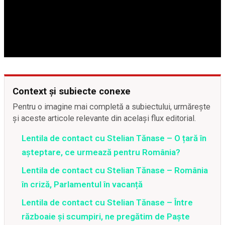
Context și subiecte conexe
Pentru o imagine mai completă a subiectului, urmărește
și aceste articole relevante din același flux editorial.
Lentila de contact cu Stelian Tănase – O țară în
așteptare, ce urmează pentru România?
Lentila de contact cu Stelian Tănase – România
în criză, Parlamentul în vacanță
Lentila de contact cu Stelian Tănase – Între
războaie și scumpiri, ne pregătim de Paște