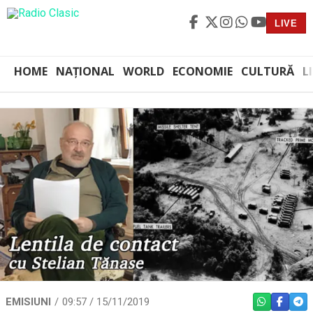
LIVE
HOME
NAȚIONAL
WORLD
ECONOMIE
CULTURĂ
L
EMISIUNI
09:57 / 15/11/2019
WHATSAPP
FACEBO
TEL