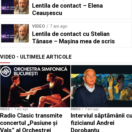
Lentila de contact – Elena
Ceaușescu
VIDEO
7 ani ago
Lentila de contact cu Stelian
Tănase – Mașina mea de scris
VIDEO - ULTIMELE ARTICOLE
VIDEO
7 ani ago
VIDEO
7 ani ago
Radio Clasic transmite
Interviul săptămânii c
concertul „Pasiune și
fizicianul Andrei
Vals” al Orchestrei
Dorobanțu