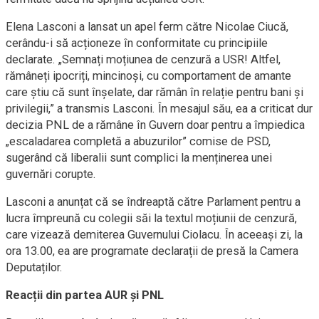
Elena Lasconi a lansat un apel ferm către Nicolae Ciucă,
cerându-i să acționeze în conformitate cu principiile
declarate. „Semnați moțiunea de cenzură a USR! Altfel,
rămâneți ipocriți, mincinoși, cu comportament de amante
care știu că sunt înșelate, dar rămân în relație pentru bani și
privilegii,” a transmis Lasconi. În mesajul său, ea a criticat dur
decizia PNL de a rămâne în Guvern doar pentru a împiedica
„escaladarea completă a abuzurilor” comise de PSD,
sugerând că liberalii sunt complici la menținerea unei
guvernări corupte.
Lasconi a anunțat că se îndreaptă către Parlament pentru a
lucra împreună cu colegii săi la textul moțiunii de cenzură,
care vizează demiterea Guvernului Ciolacu. În aceeași zi, la
ora 13.00, ea are programate declarații de presă la Camera
Deputaților.
Reacții din partea AUR și PNL