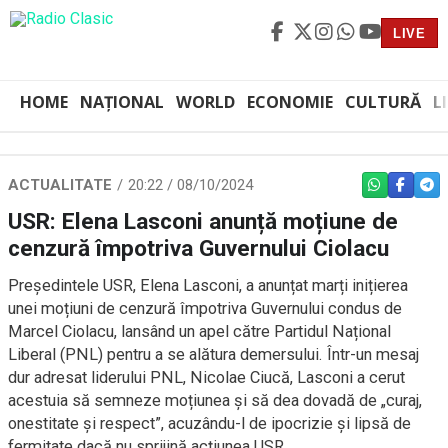
LIVE
HOME
NAȚIONAL
WORLD
ECONOMIE
CULTURĂ
L
ACTUALITATE
20:22 / 08/10/2024
WHATSAPP
FACEBO
TEL
USR: Elena Lasconi anunță moțiune de
cenzură împotriva Guvernului Ciolacu
Președintele USR, Elena Lasconi, a anunțat marți inițierea
unei moțiuni de cenzură împotriva Guvernului condus de
Marcel Ciolacu, lansând un apel către Partidul Național
Liberal (PNL) pentru a se alătura demersului. Într-un mesaj
dur adresat liderului PNL, Nicolae Ciucă, Lasconi a cerut
acestuia să semneze moțiunea și să dea dovadă de „curaj,
onestitate și respect”, acuzându-l de ipocrizie și lipsă de
fermitate dacă nu sprijină acțiunea USR.