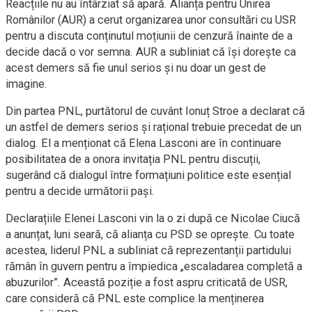
Reacțiile nu au întârziat să apară. Alianța pentru Unirea
Românilor (AUR) a cerut organizarea unor consultări cu USR
pentru a discuta conținutul moțiunii de cenzură înainte de a
decide dacă o vor semna. AUR a subliniat că își dorește ca
acest demers să fie unul serios și nu doar un gest de
imagine.
Din partea PNL, purtătorul de cuvânt Ionuț Stroe a declarat că
un astfel de demers serios și rațional trebuie precedat de un
dialog. El a menționat că Elena Lasconi are în continuare
posibilitatea de a onora invitația PNL pentru discuții,
sugerând că dialogul între formațiuni politice este esențial
pentru a decide următorii pași.
Declarațiile Elenei Lasconi vin la o zi după ce Nicolae Ciucă
a anunțat, luni seară, că alianța cu PSD se oprește. Cu toate
acestea, liderul PNL a subliniat că reprezentanții partidului
rămân în guvern pentru a împiedica „escaladarea completă a
abuzurilor”. Această poziție a fost aspru criticată de USR,
care consideră că PNL este complice la menținerea