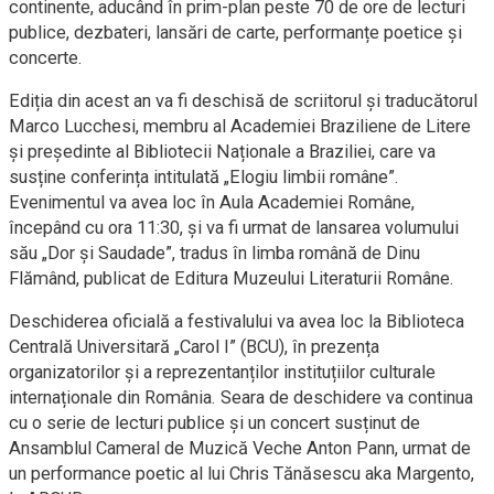
continente, aducând în prim-plan peste 70 de ore de lecturi
publice, dezbateri, lansări de carte, performanțe poetice și
concerte.
Ediția din acest an va fi deschisă de scriitorul și traducătorul
Marco Lucchesi, membru al Academiei Braziliene de Litere
și președinte al Bibliotecii Naționale a Braziliei, care va
susține conferința intitulată „Elogiu limbii române”.
Evenimentul va avea loc în Aula Academiei Române,
începând cu ora 11:30, și va fi urmat de lansarea volumului
său „Dor și Saudade”, tradus în limba română de Dinu
Flămând, publicat de Editura Muzeului Literaturii Române.
Deschiderea oficială a festivalului va avea loc la Biblioteca
Centrală Universitară „Carol I” (BCU), în prezența
organizatorilor și a reprezentanților instituțiilor culturale
internaționale din România. Seara de deschidere va continua
cu o serie de lecturi publice și un concert susținut de
Ansamblul Cameral de Muzică Veche Anton Pann, urmat de
un performance poetic al lui Chris Tănăsescu aka Margento,