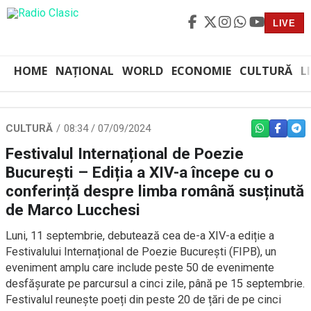
LIVE
HOME
NAȚIONAL
WORLD
ECONOMIE
CULTURĂ
L
CULTURĂ
08:34 / 07/09/2024
WHATSAPP
FACEBO
TEL
Festivalul Internațional de Poezie
București – Ediția a XIV-a începe cu o
conferință despre limba română susținută
de Marco Lucchesi
Luni, 11 septembrie, debutează cea de-a XIV-a ediție a
Festivalului Internațional de Poezie București (FIPB), un
eveniment amplu care include peste 50 de evenimente
desfășurate pe parcursul a cinci zile, până pe 15 septembrie.
Festivalul reunește poeți din peste 20 de țări de pe cinci