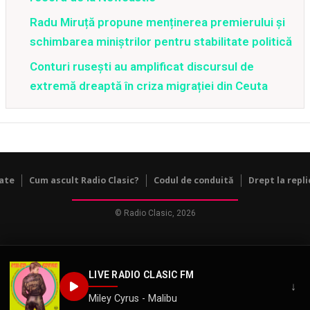
Radu Miruță propune menținerea premierului și
schimbarea miniștrilor pentru stabilitate politică
Conturi rusești au amplificat discursul de
extremă dreaptă în criza migrației din Ceuta
tate
Cum ascult Radio Clasic?
Codul de conduită
Drept la repli
© Radio Clasic, 2026
LIVE RADIO CLASIC FM
↓
Miley Cyrus - Malibu