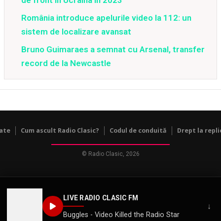
România introduce apelurile video la 112: un
sistem de localizare avansat
Bruno Guimaraes a semnat cu Arsenal, transfer
record de la Newcastle
tate
Cum ascult Radio Clasic?
Codul de conduită
Drept la repli
© Radio Clasic, 2026
LIVE RADIO CLASIC FM
↓
Buggles - Video Killed the Radio Star