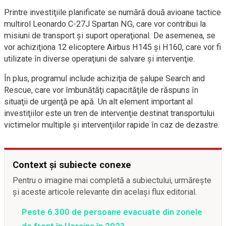
Printre investiţiile planificate se numără două avioane tactice
multirol Leonardo C-27J Spartan NG, care vor contribui la
misiuni de transport şi suport operaţional. De asemenea, se
vor achiziţiona 12 elicoptere Airbus H145 şi H160, care vor fi
utilizate în diverse operaţiuni de salvare şi intervenţie.
În plus, programul include achiziţia de şalupe Search and
Rescue, care vor îmbunătăţi capacităţile de răspuns în
situaţii de urgenţă pe apă. Un alt element important al
investiţiilor este un tren de intervenţie destinat transportului
victimelor multiple şi intervenţiilor rapide în caz de dezastre.
Context și subiecte conexe
Pentru o imagine mai completă a subiectului, urmărește
și aceste articole relevante din același flux editorial.
Peste 6.300 de persoane evacuate din zonele
de front în Ucraina în 2023