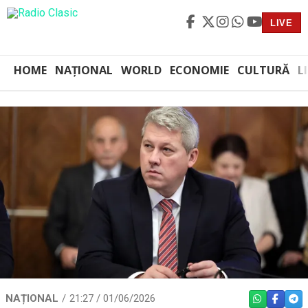
LIVE
HOME
NAȚIONAL
WORLD
ECONOMIE
CULTURĂ
L
NAȚIONAL
21:27 / 01/06/2026
WHATSAPP
FACEBO
TEL