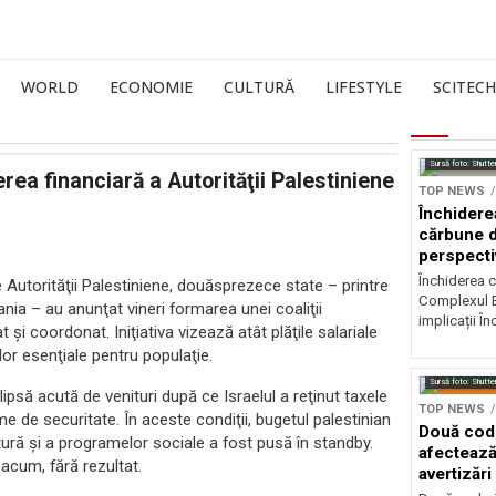
WORLD
ECONOMIE
CULTURĂ
LIFESTYLE
SCITECH
Sursă foto: Shutte
nerea financiară a Autorităţii Palestiniene
TOP NEWS
Închidere
cărbune d
perspectiv
Închiderea c
te Autorităţii Palestiniene, douăsprezece state – printre
Complexul E
nia – au anunţat vineri formarea unei coaliţii
implicații În
 şi coordonat. Iniţiativa vizează atât plăţile salariale
iilor esenţiale pentru populaţie.
Sursă foto: Shutte
ipsă acută de venituri după ce Israelul a reţinut taxele
TOP NEWS
 de securitate. În aceste condiţii, bugetul palestinian
Două codu
ctură şi a programelor sociale a fost pusă în standby.
afectează
acum, fără rezultat.
avertizări