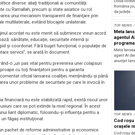
Două coduri
tice diverse: aliaţi tradiţionali ai comunităţii
România joi,
ate cu Ramallah, precum şi state asiatice cu rol
de județe...
earea unui mecanism transparent de finanţare prin
Sursă foto: Shutte
e multilaterale, evitând blocajele unilaterale.
TOP NEWS
Meta lan
rijinul acordat nu este menit să submineze vreun acord
agentul A
 bază: sănătate, educaţie, securitate internă şi
programa
pid şi coordonat. Fără buget funcţional, o populaţie de
Meta lansea
are servicii”, se arată în document.
agent AI de
anunțat lan
derând-o „un pas vital pentru prevenirea unei colapsuri
roape cu toţi finanţatorii pentru a garanta
 a comentat oficial lansarea coaliţiei, menţinându-şi până
onarea unor probleme de securitate pe care le invocă în
ia financiară nu este stabilizată rapid, există riscul unor
cusiuni care se pot extinde la nivel regional. În acest
nui liant diplomatic, folosindu-şi influenţa pentru a
TOP NEWS
 un făgaş instituţional.
Cod roșu 
orașele ma
a un pachet de reforme administrative şi economice
Cod roșu de 