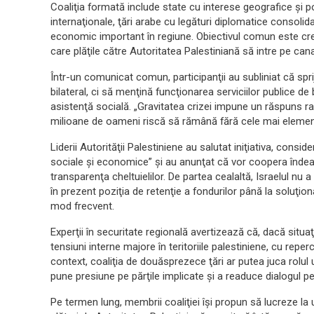
Coaliţia formată include state cu interese geografice şi poli
internaţionale, ţări arabe cu legături diplomatice consolid
economic important în regiune. Obiectivul comun este cr
care plăţile către Autoritatea Palestiniană să intre pe canal
Într-un comunicat comun, participanţii au subliniat că sp
bilateral, ci să menţină funcţionarea serviciilor publice de
asistenţă socială. „Gravitatea crizei impune un răspuns ra
milioane de oameni riscă să rămână fără cele mai element
Liderii Autorităţii Palestiniene au salutat iniţiativa, consi
sociale şi economice” şi au anunţat că vor coopera îndeap
transparenţa cheltuielilor. De partea cealaltă, Israelul nu
în prezent poziţia de retenţie a fondurilor până la soluţi
mod frecvent.
Experţii în securitate regională avertizează că, dacă situaţ
tensiuni interne majore în teritoriile palestiniene, cu reper
context, coaliţia de douăsprezece ţări ar putea juca rolul u
pune presiune pe părţile implicate şi a readuce dialogul pe
Pe termen lung, membrii coaliţiei îşi propun să lucreze l