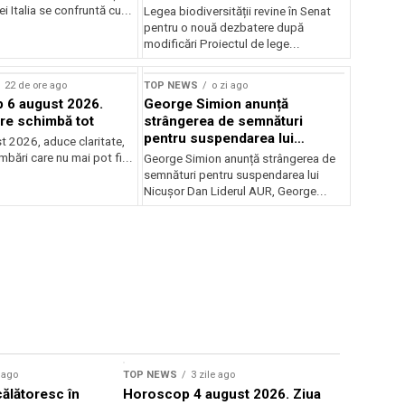
deputaților
iei Italia se confruntă cu...
Legea biodiversității revine în Senat
pentru o nouă dezbatere după
modificări Proiectul de lege...
22 de ore ago
TOP NEWS
o zi ago
 6 august 2026.
George Simion anunță
are schimbă tot
strângerea de semnături
pentru suspendarea lui
t 2026, aduce claritate,
Nicușor Dan
imbări care nu mai pot fi...
George Simion anunță strângerea de
semnături pentru suspendarea lui
Nicușor Dan Liderul AUR, George...
Sursă foto: Shutte
e ago
TOP NEWS
3 zile ago
TOP NEWS
ălătoresc în
Horoscop 4 august 2026. Ziua
Microsoft 