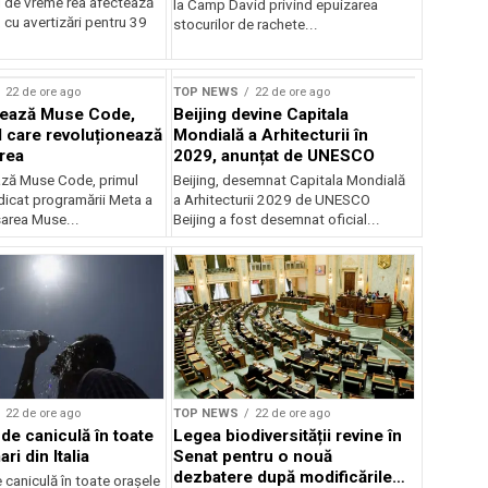
 de vreme rea afectează
la Camp David privind epuizarea
 cu avertizări pentru 39
stocurilor de rachete...
rstock
22 de ore ago
TOP NEWS
22 de ore ago
sează Muse Code,
Beijing devine Capitala
I care revoluționează
Mondială a Arhitecturii în
rea
2029, anunțat de UNESCO
ză Muse Code, primul
Beijing, desemnat Capitala Mondială
dicat programării Meta a
a Arhitecturii 2029 de UNESCO
sarea Muse...
Beijing a fost desemnat oficial...
22 de ore ago
TOP NEWS
22 de ore ago
de caniculă în toate
Legea biodiversității revine în
ri din Italia
Senat pentru o nouă
dezbatere după modificările
caniculă în toate orașele