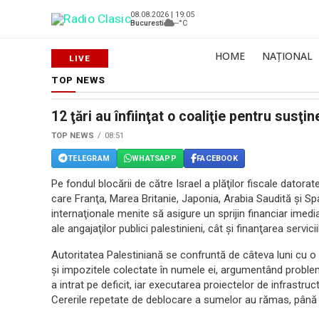
08.08.2026 | 19:05
Bucuresti
--°C
HOME
NAȚIONAL
TOP NEWS
12 ţări au înfiinţat o coaliţie pentru susţi
TOP NEWS
08:51
TELEGRAM
WHATSAPP
FACEBOOK
Pe fondul blocării de către Israel a plăţilor fiscale datora
care Franţa, Marea Britanie, Japonia, Arabia Saudită şi Spa
internaţionale menite să asigure un sprijin financiar imediat
ale angajaţilor publici palestinieni, cât şi finanţarea servic
Autoritatea Palestiniană se confruntă de câteva luni cu o l
şi impozitele colectate în numele ei, argumentând probleme
a intrat pe deficit, iar executarea proiectelor de infrastru
Cererile repetate de deblocare a sumelor au rămas, până 