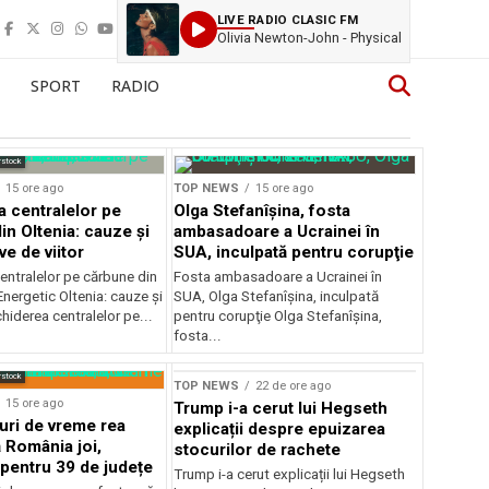
LIVE RADIO CLASIC FM
Olivia Newton-John - Physical
SPORT
RADIO
rstock
15 ore ago
TOP NEWS
15 ore ago
a centralelor pe
Olga Stefanîşina, fosta
in Oltenia: cauze și
ambasadoare a Ucrainei în
e de viitor
SUA, inculpată pentru corupţie
entralelor pe cărbune din
Fosta ambasadoare a Ucrainei în
nergetic Oltenia: cauze și
SUA, Olga Stefanîşina, inculpată
chiderea centralelor pe...
pentru corupţie Olga Stefanîşina,
fosta...
rstock
TOP NEWS
22 de ore ago
15 ore ago
Trump i-a cerut lui Hegseth
ri de vreme rea
explicații despre epuizarea
 România joi,
stocurilor de rachete
 pentru 39 de județe
Trump i-a cerut explicații lui Hegseth