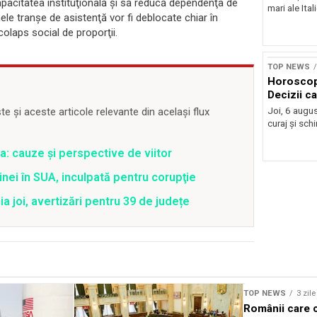
apacitatea instituţională şi să reducă dependenţa de
mari ale Ital
le tranşe de asistenţă vor fi deblocate chiar în
colaps social de proporţii.
TOP NEWS
Horoscop
Decizii c
Joi, 6 augus
 și aceste articole relevante din același flux
curaj și sch
a: cauze și perspective de viitor
nei în SUA, inculpată pentru corupţie
joi, avertizări pentru 39 de județe
TOP NEWS
3 zil
Românii care c