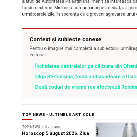
alături de Autoritatea Palestiniană, menit să întărească c
fonduri externe. Misiunea comună începe imediat, iar prime
următoarele zile, în speranţa de a preveni agravarea unui 
Context și subiecte conexe
Pentru o imagine mai completă a subiectului, urmărește
editorial.
Închiderea centralelor pe cărbune din Olteni
Olga Stefanîşina, fosta ambasadoare a Ucrai
Două coduri de vreme rea afectează România 
TOP NEWS - ULTIMELE ARTICOLE
TOP NEWS
2 zile ago
Horoscop 5 august 2026. Ziua