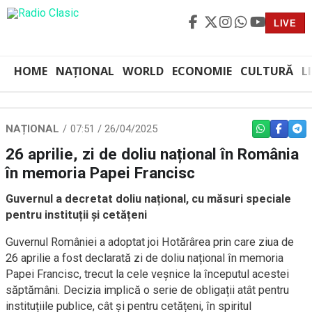
LIVE
HOME
NAȚIONAL
WORLD
ECONOMIE
CULTURĂ
L
NAȚIONAL
07:51 / 26/04/2025
WHATSAPP
FACEBO
TEL
26 aprilie, zi de doliu național în România
în memoria Papei Francisc
Guvernul a decretat doliu național, cu măsuri speciale
pentru instituții și cetățeni
Guvernul României a adoptat joi Hotărârea prin care ziua de
26 aprilie a fost declarată zi de doliu național în memoria
Papei Francisc, trecut la cele veșnice la începutul acestei
săptămâni. Decizia implică o serie de obligații atât pentru
instituțiile publice, cât și pentru cetățeni, în spiritul