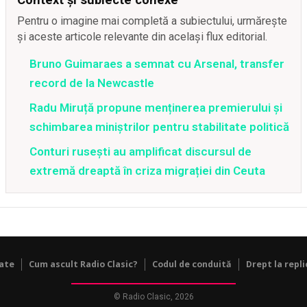
Pentru o imagine mai completă a subiectului, urmărește
și aceste articole relevante din același flux editorial.
Bruno Guimaraes a semnat cu Arsenal, transfer
record de la Newcastle
Radu Miruță propune menținerea premierului și
schimbarea miniștrilor pentru stabilitate politică
Conturi rusești au amplificat discursul de
extremă dreaptă în criza migrației din Ceuta
tate
Cum ascult Radio Clasic?
Codul de conduită
Drept la repli
© Radio Clasic, 2026