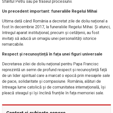
Sfântul Petru sau pe traseul procesiunii.
Un precedent important: funeraliile Regelui Mihai
Ultima dată când România a decretat zile de doliu național a
fost în decembrie 2017, la funeraliile Regelui Mihai. Și atunci,
întregul aparat instituțional, precum și cetățenii, au fost
invitați să aducă un omagiu unei personalități istorice
remarcabile.
Respect și recunoștință în fața unei figuri universale
Decretarea zilei de doliu național pentru Papa Francisc
reprezintă un semn de profund respect și recunoștință față
de un lider spiritual care a marcat o epocă prin mesajele sale
de pace, solidaritate și compasiune. România, alături de
întreaga lume catolică și de comunitatea internațională, își
pleacă steagul și își înclină frunțile în fața memoriei sale.
Context și subiecte conexe