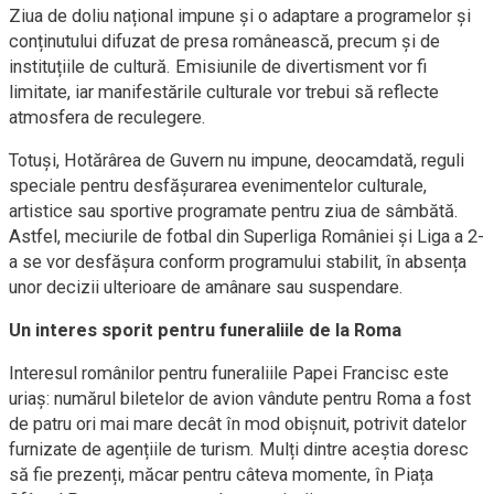
Ziua de doliu național impune și o adaptare a programelor și
conținutului difuzat de presa românească, precum și de
instituțiile de cultură. Emisiunile de divertisment vor fi
limitate, iar manifestările culturale vor trebui să reflecte
atmosfera de reculegere.
Totuși, Hotărârea de Guvern nu impune, deocamdată, reguli
speciale pentru desfășurarea evenimentelor culturale,
artistice sau sportive programate pentru ziua de sâmbătă.
Astfel, meciurile de fotbal din Superliga României și Liga a 2-
a se vor desfășura conform programului stabilit, în absența
unor decizii ulterioare de amânare sau suspendare.
Un interes sporit pentru funeraliile de la Roma
Interesul românilor pentru funeraliile Papei Francisc este
uriaș: numărul biletelor de avion vândute pentru Roma a fost
de patru ori mai mare decât în mod obișnuit, potrivit datelor
furnizate de agențiile de turism. Mulți dintre aceștia doresc
să fie prezenți, măcar pentru câteva momente, în Piața