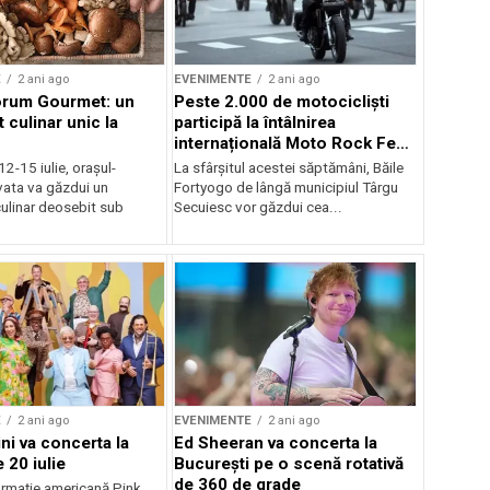
E
2 ani ago
EVENIMENTE
2 ani ago
orum Gourmet: un
Peste 2.000 de motocicliști
 culinar unic la
participă la întâlnirea
internațională Moto Rock Fest
la Băile Fortyogo
12-15 iulie, orașul-
La sfârșitul acestei săptămâni, Băile
vata va găzdui un
Fortyogo de lângă municipiul Târgu
ulinar deosebit sub
Secuiesc vor găzdui cea...
E
2 ani ago
EVENIMENTE
2 ani ago
ni va concerta la
Ed Sheeran va concerta la
 20 iulie
București pe o scenă rotativă
de 360 de grade
rmaţie americană Pink