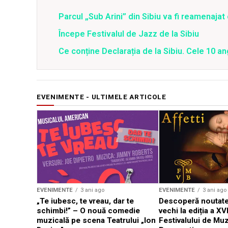
Parcul „Sub Arini” din Sibiu va fi reamenaja
Începe Festivalul de Jazz de la Sibiu
Ce conține Declarația de la Sibiu. Cele 10 an
EVENIMENTE - ULTIMELE ARTICOLE
EVENIMENTE
3 ani ago
EVENIMENTE
3 ani ago
„Te iubesc, te vreau, dar te
Descoperă noutate
schimbi!” – O nouă comedie
vechi la ediția a XVI
muzicală pe scena Teatrului „Ion
Festivalului de Mu