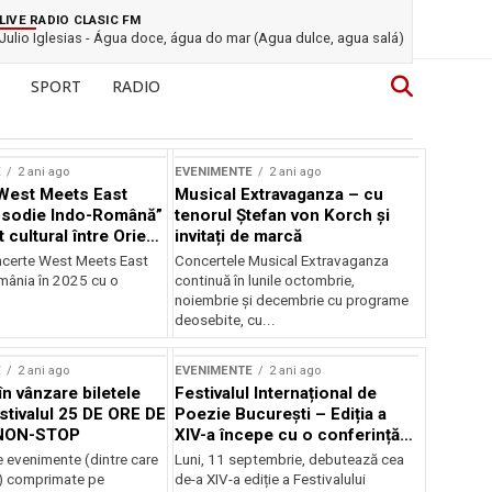
LIVE RADIO CLASIC FM
Julio Iglesias - Água doce, água do mar (Agua dulce, agua salá)
SPORT
RADIO
E
2 ani ago
EVENIMENTE
2 ani ago
West Meets East
Musical Extravaganza – cu
psodie Indo-Română”
tenorul Ștefan von Korch și
t cultural între Orient
invitați de marcă
nt
ncerte West Meets East
Concertele Musical Extravaganza
omânia în 2025 cu o
continuă în lunile octombrie,
noiembrie şi decembrie cu programe
deosebite, cu...
E
2 ani ago
EVENIMENTE
2 ani ago
în vânzare biletele
Festivalul Internațional de
stivalul 25 DE ORE DE
Poezie București – Ediția a
NON-STOP
XIV-a începe cu o conferință
despre limba română
 evenimente (dintre care
Luni, 11 septembrie, debutează cea
susținută de Marco Lucchesi
) comprimate pe
de-a XIV-a ediție a Festivalului