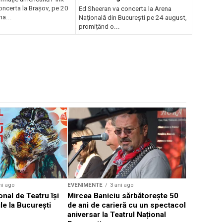
oncerta la Braşov, pe 20
Ed Sheeran va concerta la Arena
na...
Națională din București pe 24 august,
promițând o...
EVENIMENTE
Weekend c
Teatru la 
eveniment
ni ago
EVENIMENTE
3 ani ago
onal de Teatru își
Mircea Baniciu sărbătorește 50
le la București
de ani de carieră cu un spectacol
aniversar la Teatrul Național