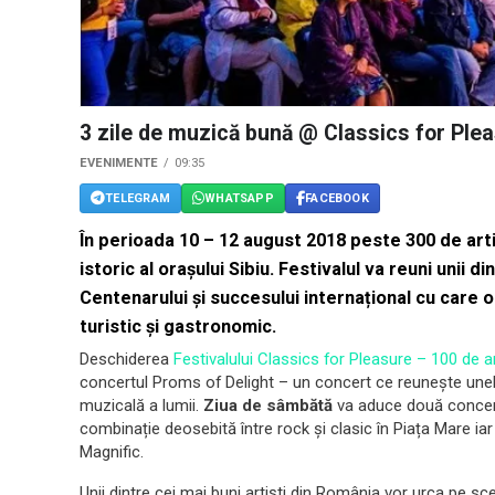
3 zile de muzică bună @ Classics for Ple
EVENIMENTE
09:35
TELEGRAM
WHATSAPP
FACEBOOK
În perioada 10 – 12 august 2018 peste 300 de arti
istoric al orașului Sibiu. Festivalul va reuni unii di
Centenarului și succesului internațional cu care o
turistic și gastronomic.
Deschiderea
Festivalului Classics for Pleasure – 100 de a
concertul Proms of Delight – un concert ce reunește unele
muzicală a lumii.
Ziua de sâmbătă
va aduce două concerte
combinație deosebită între rock și clasic în Piața Mare ia
Magnific.
Unii dintre cei mai buni artiști din România vor urca pe scen