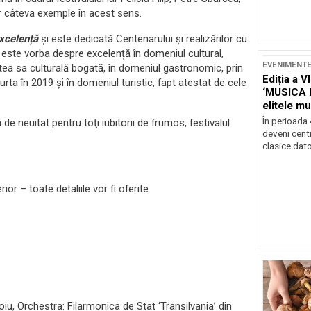
r câteva exemple în acest sens.
xcelență
și este dedicată Centenarului și realizărilor cu
, este vorba despre excelență în domeniul cultural,
EVENIMENT
tatea sa culturală bogată, în domeniul gastronomic, prin
Ediția a V
rta în 2019 și în domeniul turistic, fapt atestat de cele
‘MUSICA 
elitele mu
Brașov
În perioada
 neuitat pentru toţi iubitorii de frumos, festivalul
deveni centr
clasice dator
ior – toate detaliile vor fi oferite
doiu, Orchestra: Filarmonica de Stat ‘Transilvania’ din