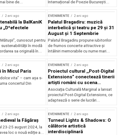
mai bine de...
Internațional de Poezie București...
E
2 ani ago
EVENIMENTE
2 ani ago
enabilă la BalKaniK
Palatul Bragadiru: muzică
cu „D*efectele
interbelică şi teatru pe 29 şi 31
August şi 1 Septembrie
 Mătușii”, cunoscut pentru
Palatul Bragadiru propune iubitorilor
sustenabilității în modă
de frumos concerte attractive şi
ordarea sa originală în...
întâlniri memorabile cu nume mari...
E
2 ani ago
EVENIMENTE
2 ani ago
i în Micul Paris
Proiectul cultural ,,Post-Digital
Extensions” conectează tinerii
dolce vita” – cam așa s-
artiști români cu scena
zuma concertul Din
internațională
Asociația Culturală Marginal a lansat
proiectul Post-Digital Extensions, ce
adaptează o serie de lucrări...
E
2 ani ago
EVENIMENTE
2 ani ago
medieval la Făgăraș
Turneul Lights & Shadows: O
călătorie artistică
l 23-25 august 2024, la
interdisciplinară
vea loc o nouă ediție a...