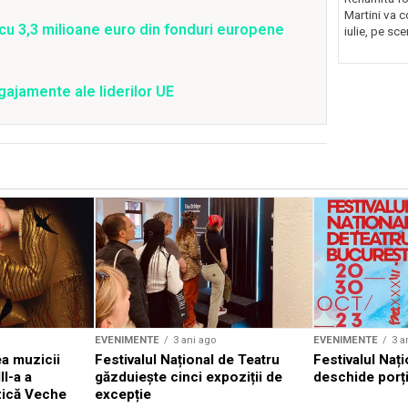
Martini va c
t cu 3,3 milioane euro din fonduri europene
iulie, pe sce
gajamente ale liderilor UE
EVENIMENTE
3 ani ago
EVENIMENTE
3 a
a muzicii
Festivalul Național de Teatru
Festivalul Nați
II-a a
găzduiește cinci expoziții de
deschide porți
zică Veche
excepție