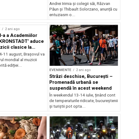
Andrei Irimia și colegii săi, Răzvan
Păun și Thibault Solorzano, anunță cu
entuziasm o...
E
2 ani ago
II-a a Academiilor
KRONSTADT’ aduce
zicii clasice la
 4-11 august, Brașovul va
ul mondial al muzicii
ită ediției...
EVENIMENTE
2 ani ago
Străzi deschise, București –
Promenadă urbană se
suspendă în acest weekend
În weekendul 13-14 iulie, ținând cont
de temperaturile ridicate, bucureștenii
și turiștii pot opta...