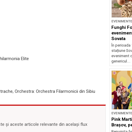
EVENIMENT
Funghi F
eveniment
Sovata
În perioada 
stațiune So
eveniment c
Philarmonia Elite
genericul...
 Petrache, Orchestra: Orchestra Filarmonicii din Sibiu
EVENIMENT
Pink Marti
 și aceste articole relevante din același flux
Braşov, pe
Renumita fo