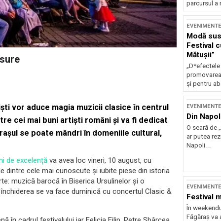
parcursul a 
EVENIMENT
Modă sust
Festival 
Mătușii”
asure
„D*efectele
promovarea 
și pentru ab
ști vor aduce magia muzicii clasice în centrul
EVENIMENT
Din Napol
ntre cei mai buni artiști români și va fi dedicat
O seară de „
rașul se poate mândri în domeniile cultural,
ar putea re
Napoli...
ni de excelență
va avea loc vineri, 10 august, cu
 dintre cele mai cunoscute și iubite piese din istoria
: muzică barocă în Biserica Ursulinelor și o
EVENIMENT
r închiderea se va face duminică cu concertul Clasic &
Festival 
În weekendu
Făgăraș va a
ă în cadrul festivalului iar Felicia Filip, Petre Sbârcea,