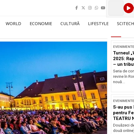
WORLD
ECONOMIE
CULTURĂ
LIFESTYLE
SCITECH
EVENIMENT
Turneul „
2025: Ra
– un tribu
și Occide
Seria de co
revine în R
nouă...
EVENIMENT
S-au pus 
pentru Fe
TEATRU 
Douăzeci de
două online