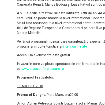
Camerata Regală, Marius Budoiu și Luiza Fatyol sunt doa
A VIII-a ediție a festivalului este intitulată
100 de ani de e
care Sibiul se poate mândri la nivel internațional. Concret
Sibiul fiind recunoscut la nivel internațional pentru activi
titlul de Regiune Europeană a Gastronomiei pe care îl va pu
3 stele Michelin.
Pe lângă programul muzical care garantează o experienţă de
propune și circuite turistice și
interviuri inedite.
Accesul la evenimente este gratuit.
În vazul în care va ploua, spectacolele vor fi mutate în inter
pe
www.classicsforpleasure.ro
.
Programul festivalului:
10 AUGUST 2018
Proms of Delight,
Piața Mare, ora20.00
Dirijor: Adrian Petrescu, Soliști: Luiza Fatyol și Marius Bu