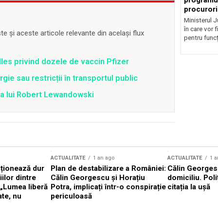
programul
procurori
Ministerul Ju
în care vor f
 și aceste articole relevante din același flux
pentru funcți
lles privind dozele de vaccin Pfizer
ie sau restricții în transportul public
ea lui Robert Lewandowski
ACTUALITATE
1 an ago
ACTUALITATE
1 a
cționează dur
Plan de destabilizare a României:
Călin Georgesc
ilor dintre
Călin Georgescu și Horațiu
domiciliu. Poli
 „Lumea liberă
Potra, implicați într-o conspirație
citația la ușă
ate, nu
periculoasă