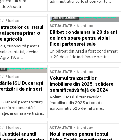
generat un strat
administrației au fost convenite...
v de zăpadă...
Sursă foto: Shutterstock
E
6 luni ago
ACTUALITATE
6 luni ago
ntractelor cu statul
Bărbat condamnat la 20 de ani
e afacerea printr-o
de închisoare pentru violul
e agricolă
fiicei partenerei sale
gu, cunoscută pentru
Un bărbat din Arad a fost condamnat
sale cu statul, devine
la 20 de ani de închisoare pentru...
 Agro TV, o...
rstock
ACTUALITATE
6 luni ago
E
6 luni ago
Volumul tranzacțiilor
rile ISU București
imobiliare din 2025: scădere
ertizării de ninsori
semnificativă față de 2024
Volumul total al tranzacțiilor
l General pentru Situații
imobiliare din 2025 a fost de
a emis recomandări
aproximativ 525 de milioane...
ție, în urma avertizării...
E
6 luni ago
ACTUALITATE
6 luni ago
 Justiției anunță
Noul interes pentru fostul