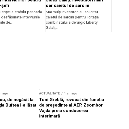
 interviurilor pentru
Sidex Galați: Investitori mari
-șefi
cer caietul de sarcini
stiției a stabilit perioada
Mai mulți investitori au solicitat
i desfășurate interviurile
caietul de sarcini pentru licitația
ile de...
combinatului siderurgic Liberty
Galați,...
n ago
ACTUALITATE
1 an ago
ACTUALITATE
u, de negăsit la
Toni Greblă, revocat din funcția
Ilie Boloj
ția Buftea i-a lăsat
de președinte al AEP. Zsombor
alegerilor
Vajda preia conducerea
constituți
interimară
concentră
viitoarelo