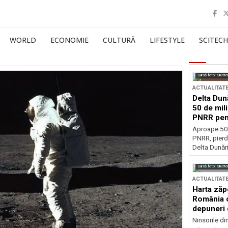
WORLD
ECONOMIE
CULTURĂ
LIFESTYLE
SCITECH
Sursă foto: Shutte
ACTUALITAT
Delta Dun
50 de mil
PNRR pen
esențiale
Aproape 50 
PNRR, pierdu
Delta Dunării
Sursă foto: Shutte
ACTUALITAT
Harta zăp
România c
depuneri 
Ninsorile di