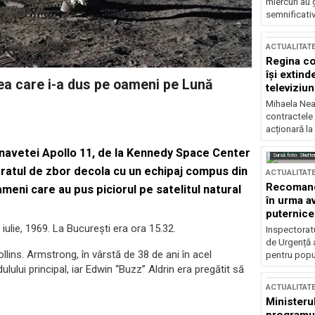
miercuri au 
semnificati
ACTUALITAT
Regina co
își extind
nea care i-a dus pe oameni pe Lună
televiziun
Mihaela Nea
contractele 
acționară la
a navetei Apollo 11, de la Kennedy Space Center
Sursă foto: Shutte
aratul de zbor decola cu un echipaj compus din
ACTUALITAT
Recomandă
ameni care au pus piciorul pe satelitul natural
în urma av
puternice
iulie, 1969. La Bucureşti era ora 15.32.
Inspectoratu
de Urgență 
llins. Armstrong, în vârstă de 38 de ani în acel
pentru popula
ului principal, iar Edwin “Buzz” Aldrin era pregătit să
ACTUALITAT
Ministerul