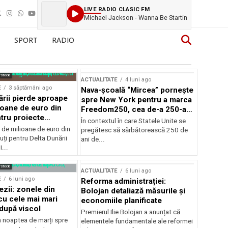
LIVE RADIO CLASIC FM
Michael Jackson - Wanna Be Startin
SPORT
RADIO
rstock
ACTUALITATE
4 luni ago
E
3 săptămâni ago
Nava-școală “Mircea” pornește
ării pierde aproape
spre New York pentru a marca
ioane de euro din
Freedom250, cea de-a 250-a
tru proiecte
aniversare a Statelor Unite
În contextul în care Statele Unite se
de milioane de euro din
pregătesc să sărbătorească 250 de
ți pentru Delta Dunării
ani de...
...
rstock
ACTUALITATE
6 luni ago
E
6 luni ago
Reforma administrației:
ezii: zonele din
Bolojan detaliază măsurile și
u cele mai mari
economiile planificate
după viscol
Premierul Ilie Bolojan a anunțat că
n noaptea de marți spre
elementele fundamentale ale reformei