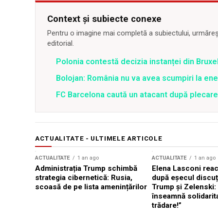
Context și subiecte conexe
Pentru o imagine mai completă a subiectului, urmărește
editorial.
Polonia contestă decizia instanței din Bruxe
Bolojan: România nu va avea scumpiri la energ
FC Barcelona caută un atacant după plecar
ACTUALITATE - ULTIMELE ARTICOLE
ACTUALITATE
1 an ago
ACTUALITATE
1 an ago
Administrația Trump schimbă
Elena Lasconi rea
strategia cibernetică: Rusia,
după eșecul discuți
scoasă de pe lista amenințărilor
Trump și Zelenski:
înseamnă solidarit
trădare!”