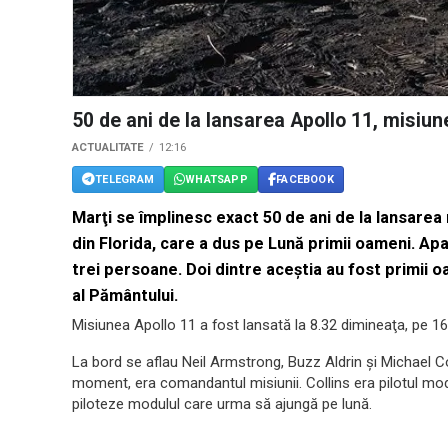
50 de ani de la lansarea Apollo 11, misiu
ACTUALITATE
12:16
TELEGRAM
WHATSAPP
FACEBOOK
Marţi se împlinesc exact 50 de ani de la lansare
din Florida, care a dus pe Lună primii oameni. Ap
trei persoane. Doi dintre aceştia au fost primii o
al Pământului.
Misiunea Apollo 11 a fost lansată la 8.32 dimineaţa, pe 16 
La bord se aflau Neil Armstrong, Buzz Aldrin şi Michael Co
moment, era comandantul misiunii. Collins era pilotul modul
piloteze modulul care urma să ajungă pe lună.