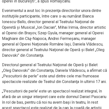
operei în Bucureşti”, a spus Romaşcanu.
Evenimentul a avut loc în prezenţa directorilor unora dintre
instituţiile participante, între care s-au numărat Bianca
Ionescu-Ballo, director general al Teatrului Naţional de
Operetă şi Musical „Ion Dacian”, Mihai Irimia, director artistic
al Operei din Braşov, Szep Gyula, manager general al Operei
Maghiare din Cluj-Napoca, Andrei Fermeşanu, manager
general al Operei Naţionale Române Iaşi, Daniela Vlădescu,
director general al Teatrului Naţional de Operă şi Balet „Oleg
Danovski” din Constanţa.
Directorul general al Teatrului Naţional de Operă şi Balet
„Oleg Danovski” din Constanţa, Daniela Vlădescu, a afirmat că
„Pescuitorii de perle” este unul dintre cele mai frumoase
spectacole realizate de Teatrul din Constanţa în ultimii 17 ani.
„‘Pescuitorii de perle’ este un spectacol realizat integral, în
afară de un singur interpret care este domnul Daniel Pascariu
în rol de bas, pentru că noi nu avem başi în teatru, în rest
acest spectacol este realizat de la cap la coadă de artiştii