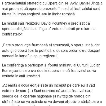
Parteneriatului strategic cu Opera din Tel Aviv. Daniel Jinga a
mai precizat că operele prezente în cadrul festivalului sunt
titrate în limba engleză sau în limba română.
La rândul său, regizorul David Pountney a precizat că
spectacolul „Nunta lui Figaro” este construit pe o lume a
contrastelor.
„Este o producţie frumoasă şi amuzantă, o operă lirică, dar
este şi o operă foarte politică, e despre ziduri care despart
oameni în lume”, a spus regizorul.
La conferinţă a participat şi fostul ministru al Culturii Lucian
Romaşcanu care s-a declarat convins că festivalul se va
extinde în anii următori.
„Această a doua ediţie este un început pe care eu îl văd
extrem de sus. (…) Sunt convins că acest festival care
pleacă de la operele naţionale şi invitaţi de marcă din
străinătate se va extinde şi va deveni efectiv o sărbătoare a