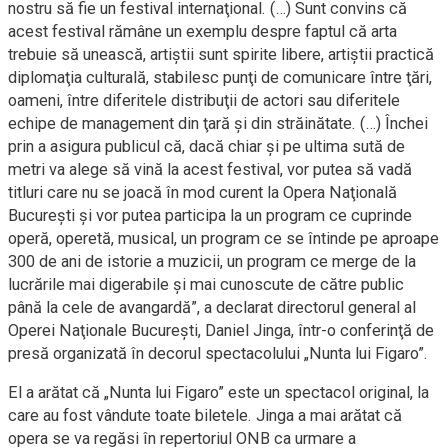
nostru să fie un festival internaţional. (…) Sunt convins că
acest festival rămâne un exemplu despre faptul că arta
trebuie să unească, artiştii sunt spirite libere, artiştii practică
diplomaţia culturală, stabilesc punţi de comunicare între ţări,
oameni, între diferitele distribuţii de actori sau diferitele
echipe de management din ţară şi din străinătate. (…) Închei
prin a asigura publicul că, dacă chiar şi pe ultima sută de
metri va alege să vină la acest festival, vor putea să vadă
titluri care nu se joacă în mod curent la Opera Naţională
Bucureşti şi vor putea participa la un program ce cuprinde
operă, operetă, musical, un program ce se întinde pe aproape
300 de ani de istorie a muzicii, un program ce merge de la
lucrările mai digerabile şi mai cunoscute de către public
până la cele de avangardă”, a declarat directorul general al
Operei Naţionale Bucureşti, Daniel Jinga, într-o conferinţă de
presă organizată în decorul spectacolului „Nunta lui Figaro”.
El a arătat că „Nunta lui Figaro” este un spectacol original, la
care au fost vândute toate biletele. Jinga a mai arătat că
opera se va regăsi în repertoriul ONB ca urmare a