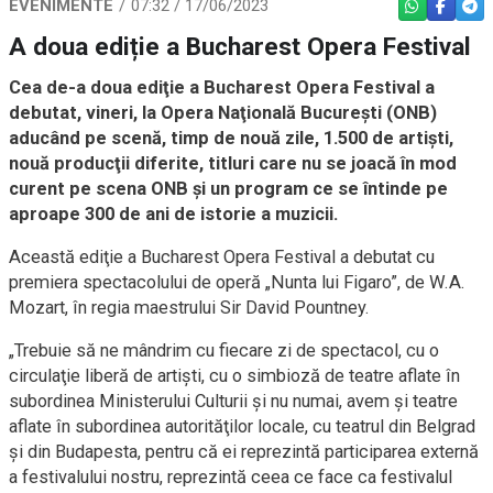
EVENIMENTE
07:32 / 17/06/2023
WHATSAPP
FACEBO
TEL
A doua ediție a Bucharest Opera Festival
Cea de-a doua ediţie a Bucharest Opera Festival a
debutat, vineri, la Opera Naţională Bucureşti (ONB)
aducând pe scenă, timp de nouă zile, 1.500 de artişti,
nouă producţii diferite, titluri care nu se joacă în mod
curent pe scena ONB şi un program ce se întinde pe
aproape 300 de ani de istorie a muzicii.
Această ediţie a Bucharest Opera Festival a debutat cu
premiera spectacolului de operă „Nunta lui Figaro”, de W.A.
Mozart, în regia maestrului Sir David Pountney.
„Trebuie să ne mândrim cu fiecare zi de spectacol, cu o
circulaţie liberă de artişti, cu o simbioză de teatre aflate în
subordinea Ministerului Culturii şi nu numai, avem şi teatre
aflate în subordinea autorităţilor locale, cu teatrul din Belgrad
şi din Budapesta, pentru că ei reprezintă participarea externă
a festivalului nostru, reprezintă ceea ce face ca festivalul