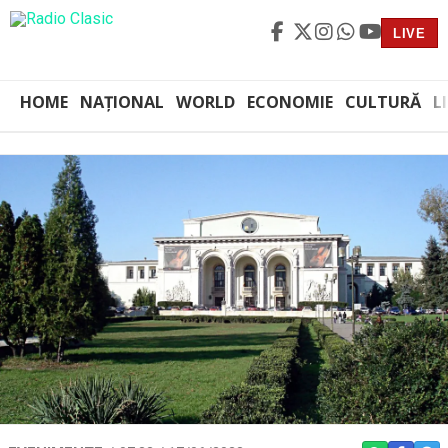
LIVE
HOME
NAȚIONAL
WORLD
ECONOMIE
CULTURĂ
L