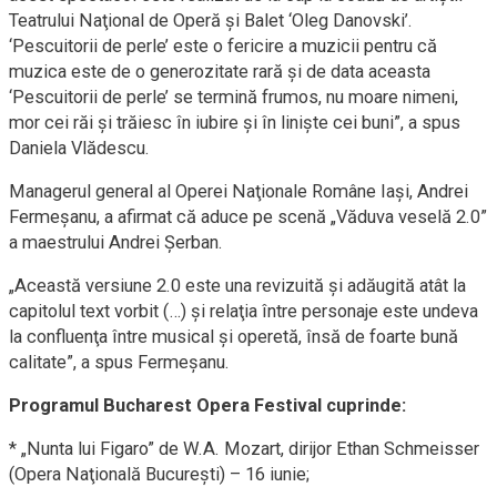
Teatrului Naţional de Operă şi Balet ‘Oleg Danovski’.
‘Pescuitorii de perle’ este o fericire a muzicii pentru că
muzica este de o generozitate rară şi de data aceasta
‘Pescuitorii de perle’ se termină frumos, nu moare nimeni,
mor cei răi şi trăiesc în iubire şi în linişte cei buni”, a spus
Daniela Vlădescu.
Managerul general al Operei Naţionale Române Iaşi, Andrei
Fermeşanu, a afirmat că aduce pe scenă „Văduva veselă 2.0”
a maestrului Andrei Şerban.
„Această versiune 2.0 este una revizuită şi adăugită atât la
capitolul text vorbit (…) şi relaţia între personaje este undeva
la confluenţa între musical şi operetă, însă de foarte bună
calitate”, a spus Fermeşanu.
Programul Bucharest Opera Festival cuprinde:
* „Nunta lui Figaro” de W.A. Mozart, dirijor Ethan Schmeisser
(Opera Naţională Bucureşti) – 16 iunie;