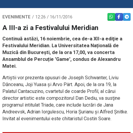
EVENIMENTE
12:26 / 16/11/2016
WHATSAPP
FACEBO
TEL
A III-a zi a Festivalului Meridian
Continuă astăzi, 16 noiembrie, cea de-a XII-a ediţie a
Festivalului Meridian. La Universitatea Națională de
Muzică din București, de la ora 17,00, va concerta
Ansamblul de Percuție 'Game', condus de Alexandru
Matei.
Artiștii vor prezenta opusuri de Joseph Schwanter, Liviu
Dănceanu, Joji Yuasa și Arvo Pärt. Apoi, de la ora 19, la
Palatul Cantacuzino, cvartetul de coarde Profil, al cărui
director artistic este compozitorul Dan Dediu, va susţine
programul intitulat Triade, care include lucrări de Jana
Andreevsk, Adrian Iorgulescu, Horia Șurianu și Alfred Șnitke.
Invitat al evenimentului este chitaristul Costin Soare.