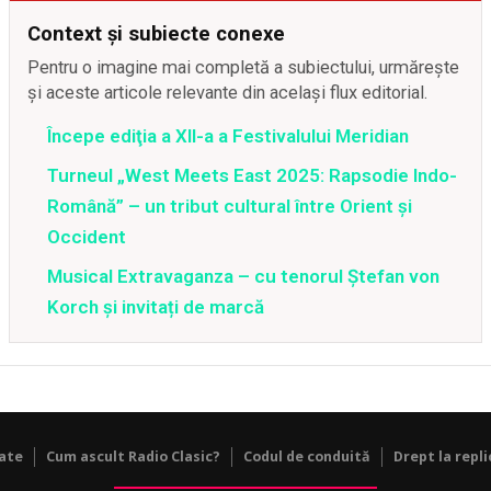
Context și subiecte conexe
Pentru o imagine mai completă a subiectului, urmărește
și aceste articole relevante din același flux editorial.
Începe ediţia a XII-a a Festivalului Meridian
Turneul „West Meets East 2025: Rapsodie Indo-
Română” – un tribut cultural între Orient și
Occident
Musical Extravaganza – cu tenorul Ștefan von
Korch și invitați de marcă
tate
Cum ascult Radio Clasic?
Codul de conduită
Drept la repli