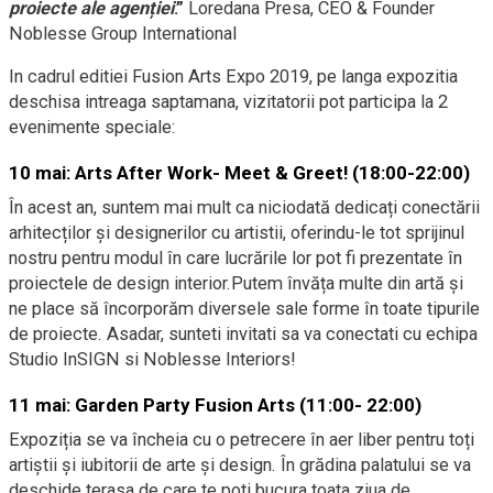
proiecte ale agenției
.”
Loredana Presa, CEO & Founder
Noblesse Group International
In cadrul editiei Fusion Arts Expo 2019, pe langa expozitia
deschisa intreaga saptamana, vizitatorii pot participa la 2
evenimente speciale:
10 mai: Arts After Work- Meet & Greet! (18:00-22:00)
În acest an, suntem mai mult ca niciodată dedicați conectării
arhitecților și designerilor cu artistii, oferindu-le tot sprijinul
nostru pentru modul în care lucrările lor pot fi prezentate în
proiectele de design interior.Putem învăța multe din artă și
ne place să încorporăm diversele sale forme în toate tipurile
de proiecte. Asadar, sunteti invitati sa va conectati cu echipa
Studio InSIGN si Noblesse Interiors!
11 mai:
Garden Party Fusion Arts
(11:00- 22:00)
Expoziția se va încheia cu o petrecere în aer liber pentru toți
artiștii și iubitorii de arte și design. În grădina palatului se va
deschide terasa de care te poti bucura toata ziua de