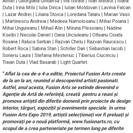
Anitei | Georgiana Ghidersa | Ina Istrate | Ioan Medrut | Ioana
Duta | Irina Milii | Iulia Dinca | Iulian Moldovan | Lavinia Falcan
| Lazar Andrei | Liliana Stoica | Loredana Tataru | Marian Vasii
| Martinescu Andreia | Medeea Namolosanu | Mihai Poiana |
Mihai Ungureanu | Mihail Alin | Miruna Plesoianu | Nadine
Kseibi | Neculai Daniel | Oana Unciuleanu | Olteanu Cioata
Roxana | Raluca Serban | Razvan Chelu | Razvan Raucescu |
Robert Roca | Sabina Stan | Schiller Dan | Sebastian Iacob |
Soneriu Laura | Stefania Mesteriuc | Tiberius Ciucinciu |
Traian Duta | Vlad Basarab | Light Quartet.
“
Aflat la cea de-a 4-a editie, Proiectul Fusion Arts creste
de la an la an, reunind si descoperind artisti pasionati.
Astfel, anul acesta, Fusion Arts se extinde devenind o
Agenție de Artă de referință, creată pentru a reuni și
promova artiștii din diferite domenii prin proiecte de design
interior, târguri, expoziții și evenimente speciale. In urma
Fusion Arts Expo 2019, artiștii selecționați vor fi preluați și
promovați pe o nouă platformă, www.fusionarts.ro, cu
scopul de a crea parteneriate pe termen lung pe diferite