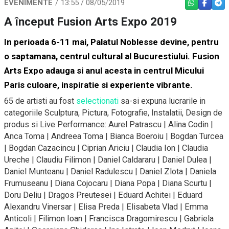
EVENIMENTE
13:55 / 08/05/2019
WHATSAPP
FACEBO
TEL
A început Fusion Arts Expo 2019
In perioada 6-11 mai, Palatul Noblesse devine, pentru
o saptamana, centrul cultural al Bucurestiului.
Fusion
Arts Expo
adauga si anul acesta in centrul Micului
Paris culoare, inspiratie si experiente vibrante.
65 de artisti au fost
selectionati
sa-si expuna lucrarile in
categoriile Sculptura, Pictura, Fotografie, Instalatii, Design de
produs si Live Performance: Aurel Patrascu | Alina Codin |
Anca Toma | Andreea Toma | Bianca Boeroiu | Bogdan Turcea
| Bogdan Cazacincu | Ciprian Ariciu | Claudia Ion | Claudia
Ureche | Claudiu Filimon | Daniel Caldararu | Daniel Dulea |
Daniel Munteanu | Daniel Radulescu | Daniel Zlota | Daniela
Frumuseanu | Diana Cojocaru | Diana Popa | Diana Scurtu |
Doru Deliu | Dragos Preutesei | Eduard Achitei | Eduard
Alexandru Vinersar | Elisa Preda | Elisabeta Vlad | Emma
Anticoli | Filimon Ioan | Francisca Dragomirescu | Gabriela