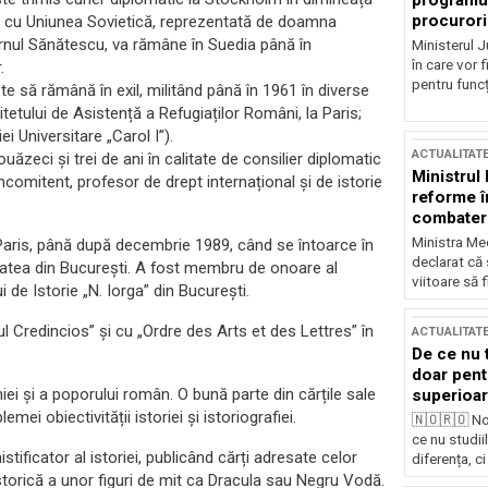
programul
procurori
ce cu Uniunea Sovietică, reprezentată de doamna
ernul Sănătescu, va rămâne în Suedia până în
Ministerul Ju
în care vor f
.
pentru funcți
te să rămână în exil, militând până în 1961 în diverse
tetului de Asistență a Refugiaților Români, la Paris;
i Universitare „Carol I”).
ACTUALITAT
uăzeci și trei de ani în calitate de consilier diplomatic
Ministrul
concomitent, profesor de drept internațional și de istorie
reforme î
combaterea
Ministra Med
Paris, până după decembrie 1989, când se întoarce în
declarat că
itatea din București. A fost membru de onoare al
viitoare să 
ui de Istorie „N. Iorga” din București.
l Credincios” și cu „Ordre des Arts et des Lettres” în
ACTUALITAT
De ce nu 
doar pentr
iei și a poporului român. O bună parte din cărțile sale
superioar
emei obiectivității istoriei și istoriografiei.
🇳🇴🇷🇴 No
ce nu studii
ificator al istoriei, publicând cărți adresate celor
diferența, ci
 istorică a unor figuri de mit ca Dracula sau Negru Vodă.