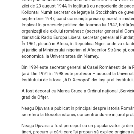
zilei de 23 august 1944, în legătură cu negocierile de pa
Kollontai. Numit secretar de legație la Stockholm de guv
septembrie 1947, când comuniștii preiau și acest minister
Implicat în procesele politice din toamna lui 1947, hotărăș
organizații ale exilului românesc (secretar general al Comi
ziaristică; Radio Europa Liberă; secretar general al Fundație
În 1961, pleacă în Africa, în Republica Niger, unde va sta do
și juridic al Ministerului nigerian al Afacerilor Străine și, 
economică, la Universitatea din Niamey.
Din 1984 este secretar general al Casei Românești de la 
țară. Din 1991 în 1998 este profesor – asociat la Univers
Institutului de Istorie „A.D. Xenopol” din Iași și al Institutul
A fost decorat cu Marea Cruce a Ordinul național „Serviciu
grad de Ofițer.
Neagu Djuvara a publicat în principal despre istoria Român
se referă la filosofia istoriei, concentrându-se în jurul probl
Neagu Djuvara a fost perceput ca un popularizator și demist
tineri, precum și cărți care își propun să explice originea