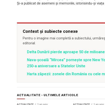
Și-a publicat de asemeni și memoriile, istorisindu-și viața d
Context și subiecte conexe
Pentru o imagine mai completă a subiectului, urmărește
editorial.
Delta Dunării pierde aproape 50 de milioane
Nava-școală “Mircea” pornește spre New Y
250-a aniversare a Statelor Unite
Harta zăpezii: zonele din România cu cele m
ACTUALITATE - ULTIMELE ARTICOLE
ACTUALITATE
1 an ago
ACTUALITATE
1 an ago