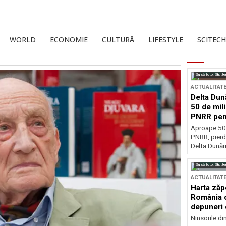
WORLD
ECONOMIE
CULTURĂ
LIFESTYLE
SCITECH
Sursă foto: Shutte
ACTUALITAT
Delta Dun
50 de mil
PNRR pen
esențiale
Aproape 50 
PNRR, pierdu
Delta Dunării
Sursă foto: Shutte
ACTUALITAT
Harta zăp
România c
depuneri 
Ninsorile di