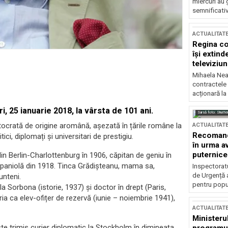
miercuri au 
semnificati
ACTUALITAT
Regina co
își extind
televiziun
Mihaela Nea
contractele 
acționară la
i, 25 ianuarie 2018, la vârsta de 101 ani.
Sursă foto: Shutte
stocrată de origine aromână, așezată în țările române la
ACTUALITAT
Recomandă
ici, diplomați și universitari de prestigiu.
în urma av
puternice
in Berlin-Charlottenburg în 1906, căpitan de geniu în
 spaniolă din 1918. Tinca Grădișteanu, mama sa,
Inspectoratu
de Urgență 
unteni.
pentru popula
e la Sorbona (istorie, 1937) și doctor în drept (Paris,
ia ca elev-ofițer de rezervă (iunie – noiembrie 1941),
ACTUALITAT
Ministerul
ste trimis curier diplomatic la Stockholm în dimineața