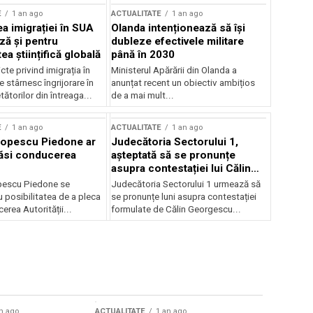
E
1 an ago
ACTUALITATE
1 an ago
a imigrației în SUA
Olanda intenționează să își
ză și pentru
dubleze efectivele militare
a științifică globală
până în 2030
cte privind imigrația în
Ministerul Apărării din Olanda a
e stârnesc îngrijorare în
anunțat recent un obiectiv ambițios
tătorilor din întreaga...
de a mai mult...
E
1 an ago
ACTUALITATE
1 an ago
Popescu Piedone ar
Judecătoria Sectorului 1,
ăsi conducerea
așteptată să se pronunțe
asupra contestației lui Călin
Georgescu privind controlul
pescu Piedone se
Judecătoria Sectorului 1 urmează să
judiciar
 posibilitatea de a pleca
se pronunțe luni asupra contestației
erea Autorității...
formulate de Călin Georgescu...
n ago
ACTUALITATE
1 an ago
ACTUALITATE