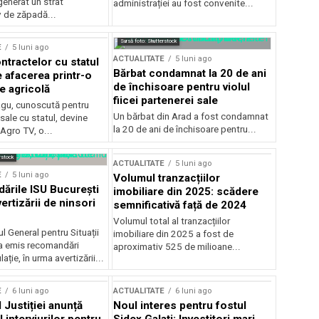
generat un strat
administrației au fost convenite...
v de zăpadă...
Sursă foto: Shutterstock
E
5 luni ago
ACTUALITATE
5 luni ago
ntractelor cu statul
Bărbat condamnat la 20 de ani
e afacerea printr-o
de închisoare pentru violul
e agricolă
fiicei partenerei sale
gu, cunoscută pentru
Un bărbat din Arad a fost condamnat
sale cu statul, devine
la 20 de ani de închisoare pentru...
 Agro TV, o...
rstock
ACTUALITATE
5 luni ago
E
5 luni ago
Volumul tranzacțiilor
rile ISU București
imobiliare din 2025: scădere
ertizării de ninsori
semnificativă față de 2024
Volumul total al tranzacțiilor
l General pentru Situații
imobiliare din 2025 a fost de
a emis recomandări
aproximativ 525 de milioane...
ție, în urma avertizării...
E
6 luni ago
ACTUALITATE
6 luni ago
 Justiției anunță
Noul interes pentru fostul