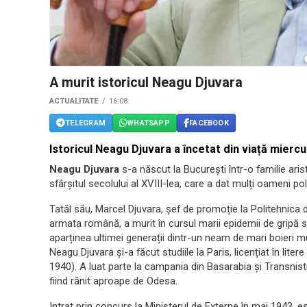
A murit istoricul Neagu Djuvara
ACTUALITATE
16:08
TELEGRAM
WHATSAPP
FACEBOOK
Istoricul Neagu Djuvara a încetat din viață miercur
Neagu Djuvara
s-a născut la București într-o familie ari
sfârșitul secolului al XVIII-lea, care a dat mulți oameni polit
Tatăl său, Marcel Djuvara, șef de promoție la Politehnica d
armata română, a murit în cursul marii epidemii de gripă
aparținea ultimei generații dintr-un neam de mari boieri m
Neagu Djuvara și-a făcut studiile la Paris, licențiat în liter
1940). A luat parte la campania din Basarabia și Transnistr
fiind rănit aproape de Odesa.
Intrat prin concurs la Ministerul de Externe în mai 1943, e