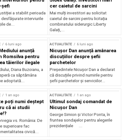
 interviurilor pentru
Sidex Galați: Investitori mari
-șefi
cer caietul de sarcini
stiției a stabilit perioada
Mai mulți investitori au solicitat
i desfășurate interviurile
caietul de sarcini pentru licitația
ile de...
combinatului siderurgic Liberty
Galați,...
E
6 luni ago
ACTUALITATE
6 luni ago
 Mediului anunță
Nicușor Dan anunță amânarea
n Romsilva pentru
discuțiilor despre șefii
 tăierilor ilegale
parchetelor
iului, Diana Buzoianu, a
Președintele Nicușor Dan a declarat
 speră ca săptămâna
că discuțiile privind numirile pentru
fie adoptată...
șefii parchetelor și serviciilor...
E
1 an ago
ACTUALITATE
1 an ago
te poți numi deștept
Ultimul sondaj comandat de
u că ai studii
Nicușor Dan
e!?
George Simion și Victor Ponta, în
fruntea sondajelor pentru alegerile
rvegia vs. România: De
prezidențiale ...
le superioare fac
 mentalitatea civică...