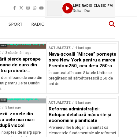
LIVE RADIO CLASIC FM
Delia - Dor
SPORT
RADIO
rstock
ACTUALITATE
4 luni ago
E
3 săptămâni ago
Nava-școală “Mircea” pornește
ării pierde aproape
spre New York pentru a marca
ioane de euro din
Freedom250, cea de-a 250-a
tru proiecte
aniversare a Statelor Unite
În contextul în care Statele Unite se
de milioane de euro din
pregătesc să sărbătorească 250 de
ți pentru Delta Dunării
ani de...
...
rstock
ACTUALITATE
5 luni ago
E
5 luni ago
Reforma administrației:
ezii: zonele din
Bolojan detaliază măsurile și
u cele mai mari
economiile planificate
după viscol
Premierul Ilie Bolojan a anunțat că
n noaptea de marți spre
elementele fundamentale ale reformei