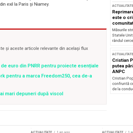
in exil la Paris și Niamey.
ACTUALITAT
Reprimare
este o cri
comunitate
Măsurile stri
Statele Unit
rândul cerce
 și aceste articole relevante din același flux
ACTUALITAT
Cristian 
 de euro din PNRR pentru proiecte esențiale
putea păr
ANPC
ork pentru a marca Freedom250, cea de-a
Cristian Po
confruntă cu
de la conduc
ai mari depuneri după viscol
ACTUALITATE
1 an ago
ACTUALITATE
1 a