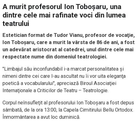
A murit profesorul Ion Toboşaru, una
dintre cele mai rafinate voci din lumea
teatrului
Estetician format de Tudor Vianu, profesor de vocaţie,
Ion Toboşaru, care a murit la vârsta de 86 de ani, a fost
un adevărat aristocrat al catedrei, unul dintre cele mai
respectate nume din domeniul teatrologiei.
"Limbajul său inconfundabil i-a marcat personalitatea şi
nimeni dintre cei care l-au ascultat nu îi vor uita eleganţa
poetică a vocabularului", apreciază Biroul Asociaţiei
Internaţionale a Criticilor de Teatru – Teatrologie.
Corpul neînsufleţit al profesorului Ion Toboşaru a fost depus
sâmbată, de la ora 13:00, la Capela Cimitirului Bellu Ortodox.
Înmormântarea a avut loc duminică.