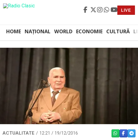
LIVE
HOME
NAȚIONAL
WORLD
ECONOMIE
CULTURĂ
L
ACTUALITATE
12:21 / 19/12/2016
WHATSAPP
FACEBO
TEL