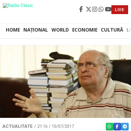
LIVE
HOME
NAȚIONAL
WORLD
ECONOMIE
CULTURĂ
L
ACTUALITATE
21:16 / 10/07/2017
WHATSAPP
FACEBO
TEL