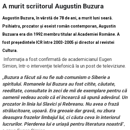
A murit scriitorul Augustin Buzura
Augustin Buzura, în vârstă de 78 de ani, a murit luni seară.
Psihiatru, prozator şi eseist român contemporan, Augustin
Buzuara era din 1992 membru titular al Academiei Române. A
fost preşedintele ICR între 2003-2005 şi director al revistei
Cultura.
Informaţia a fost confirmată de academicianul Eugen
Simion, într-o intervenţie telefonică la un post de televiziune.
„
Buzura a făcut să nu fie sub comunism o Siberie a
spiritului. Romanele lui Buzura au fost citite, căutate,
reeditate, consultate în zeci de mii de exemplare pentru că
oamenii vedeau acolo că el încearcă să spună adevărul. Un
prozator în linia lui Slavici şi Rebreanu. Nu avea o frază
strălucitoare, uşoară. Era greoaie dar gravă, nu zbura
deasupra frazelor limbajul lui, ci căuta ceva în interiorul
lucrurilor. Pierderea lui e uriaşă pentru literatura noastră
”,