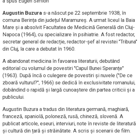
a spus Eugen Simion
Augustin Buzura
s-a născut pe 22 septembrie 1938, în
comuna Berința din județul Maramureș. A urmat liceul la Baia
Mare și a absolvit Facultatea de Medicină Generală din Cluj-
Napoca (1964), cu specializare în psihiatrie. A fost redactor,
secretar general de redacție, redactor-șef al revistei "Tribuna"
din Cluj, la care a debutat în 1960.
A abandonat medicina în favoarea literaturii, debutând
editorial cu volumul de povestiri ''Capul Bunei Speranțe''
(1963). După încă o culegere de povestiri și nuvele (''De ce
zboară vulturul?'', 1966) se dedică în exclusivitate romanului,
dobândind o rapidă și largă cunoaștere din partea criticii și a
publicului.
Augustin Buzura a tradus din literatura germană, maghiară,
franceză, spaniolă, poloneză, rusă, chineză, slovenă. A
publicat articole, eseuri, interviuri, note în reviste de literatură
și cultură din țară și străinătate. A scris și scenarii de film.